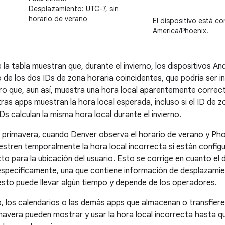
Desplazamiento: UTC-7, sin
horario de verano
El dispositivo está c
America/Phoenix.
 la tabla muestran que, durante el invierno, los dispositivos A
o de los dos IDs de zona horaria coincidentes, que podría ser 
ro que, aun así, muestra una hora local aparentemente correcta. 
ras apps muestran la hora local esperada, incluso si el ID de z
s calculan la misma hora local durante el invierno.
 primavera, cuando Denver observa el horario de verano y Phoe
estren temporalmente la hora local incorrecta si están config
to para la ubicación del usuario. Esto se corrige en cuanto el 
específicamente, una que contiene información de desplazamie
esto puede llevar algún tiempo y depende de los operadores.
 los calendarios o las demás apps que almacenan o transfieren
rimavera pueden mostrar y usar la hora local incorrecta hasta q