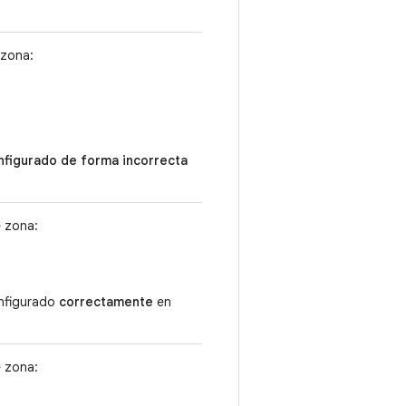
 zona:
nfigurado de forma incorrecta
e zona:
onfigurado
correctamente
en
e zona: