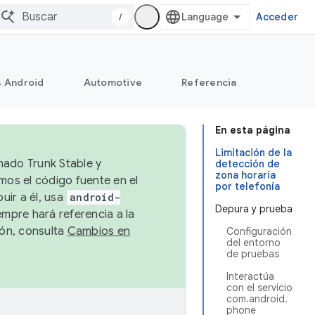
/
Acceder
s Android
Automotive
Referencia
En esta página
Limitación de la
mado Trunk Stable y
detección de
zona horaria
emos el código fuente en el
por telefonía
uir a él, usa
android-
Depura y prueba
empre hará referencia a la
ión, consulta
Cambios en
Configuración
del entorno
de pruebas
Interactúa
con el servicio
com.android.
phone