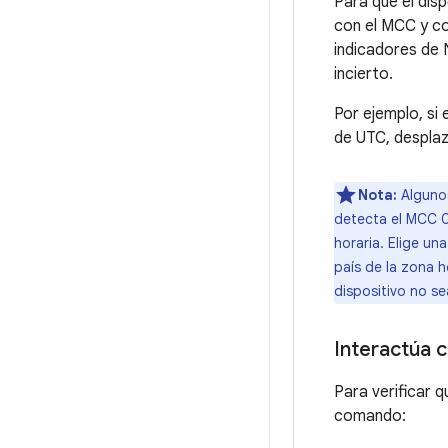
Para que el dis
con el MCC y coi
indicadores de 
incierto.
Por ejemplo, si
de UTC, desplaz
Nota:
Algunos
detecta el MCC 0
horaria. Elige un
país de la zona h
dispositivo no se
Interactúa c
Para verificar q
comando: