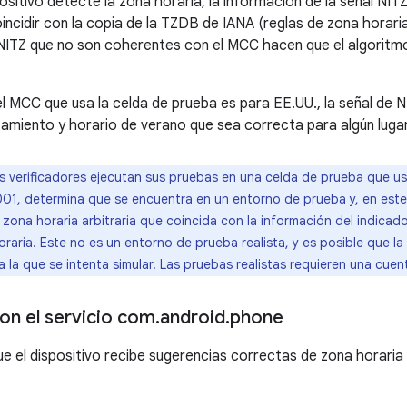
positivo detecte la zona horaria, la información de la señal NI
ncidir con la copia de la TZDB de IANA (reglas de zona horaria
NITZ que no son coherentes con el MCC hacen que el algoritmo
 el MCC que usa la celda de prueba es para EE.UU., la señal de
amiento y horario de verano que sea correcta para algún luga
 verificadores ejecutan sus pruebas en una celda de prueba que 
01, determina que se encuentra en un entorno de prueba y, en este
a zona horaria arbitraria que coincida con la información del indica
oraria. Este no es un entorno de prueba realista, y es posible que la 
a la que se intenta simular. Las pruebas realistas requieren una cue
on el servicio com
.
android
.
phone
ue el dispositivo recibe sugerencias correctas de zona horaria 