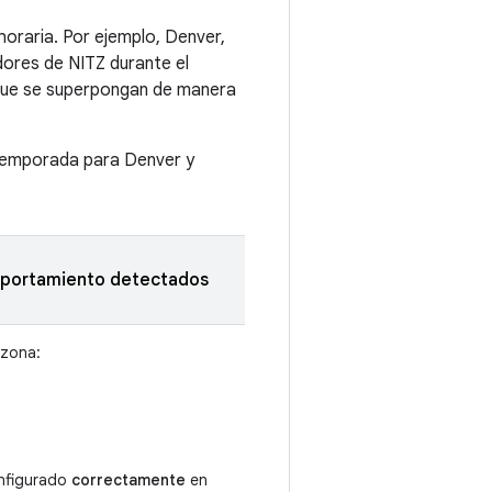
oraria. Por ejemplo, Denver,
adores de NITZ durante el
s que se superpongan de manera
a temporada para Denver y
mportamiento detectados
 zona:
onfigurado
correctamente
en