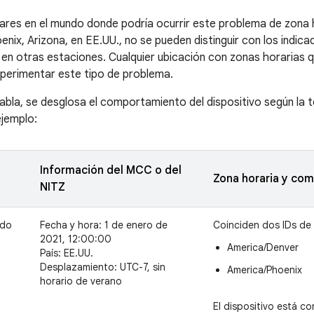
res en el mundo donde podría ocurrir este problema de zona h
enix, Arizona, en EE.UU., no se pueden distinguir con los indic
sí en otras estaciones. Cualquier ubicación con zonas horaria
xperimentar este tipo de problema.
 tabla, se desglosa el comportamiento del dispositivo según l
jemplo:
Información del MCC o del
Zona horaria y co
NITZ
ado
Fecha y hora: 1 de enero de
Coinciden dos IDs de
2021, 12:00:00
America/Denver
País: EE.UU.
Desplazamiento: UTC-7, sin
America/Phoenix
horario de verano
El dispositivo está c