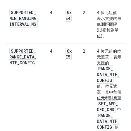
SUPPORTED
_
0x
4
2
4 位元組值，
MIN
_
RANGING
_
E4
表示支援的最
INTERVAL
_
MS
低測距間隔
(以毫秒為單
位)。
SUPPORTED
_
0x
4
2
4 位元組的位
RANGE
_
DATA
_
E5
元遮罩，表示
NTF
_
CONFIG
支援的
RANGE
_
DATA
_
NTF
_
CONFIG
值。位元遮
罩，其中每個
位元都對應至
SET
_
APP
_
CFG
_
CMD
中
RANGE
_
DATA
_
NTF
_
CONFIG
使