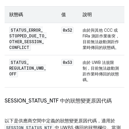
狀態碼
值
說明
STATUS
_
ERROR
_
0x52
由於與其他 CCC 或
STOPPED
_
DUE
_
TO
_
FiRa 測距作業衝突，
OTHER
_
SESSION
_
目前無法啟動測距作
CONFLICT
業時傳回的狀態碼。
STATUS
_
0x53
由於 UWB 法規限
REGULATION
_
UWB
_
制，目前無法啟動測
OFF
距作業時傳回的狀態
碼。
SESSION
_
STATUS
_
NTF 中的狀態變更原因代碼
以下是供應商空間中定義的狀態變更原因代碼，適用於
SESSION_STATUS_NTF
中 UWBS 傳回的狀態欄位。當測