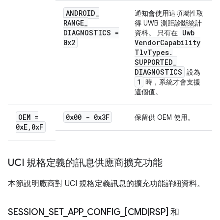
ANDROID
_
通知會使用這項屬性取
RANGE
_
得 UWB 測距診斷統計
DIAGNOSTICS =
Uwb
資料。 只有在
0x2
Vendor
Capability
Tlv
Types
.
SUPPORTED
_
DIAGNOSTICS
設為
1
時，系統才會支援
這個值。
OEM =
0x00 - 0x3F
保留供 OEM 使用。
0x
E
,
0x
F
UCI 規格定義的訊息供應商擴充功能
本節說明廠商對 UCI 規格定義訊息的擴充功能詳細資料。
SESSION
_
SET
_
APP
_
CONFIG
_
[CMD
|
RSP] 和