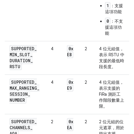
1
：支援
這項功能
0
：不支
援這項功
能
SUPPORTED
_
0x
4
2
4 位元組值，
MIN
_
SLOT
_
E8
表示 RSTU 中
DURATION
_
支援的最低時
RSTU
段長度。
SUPPORTED
_
0x
4
2
4 位元組值，
MAX
_
RANGING
_
E9
表示支援的
SESSION
_
FiRa 測距工
NUMBER
作階段數量上
限。
SUPPORTED
_
0x
2
2
2 位元組的位
CHANNELS
_
EA
元遮罩，用於
AOA
指出支援