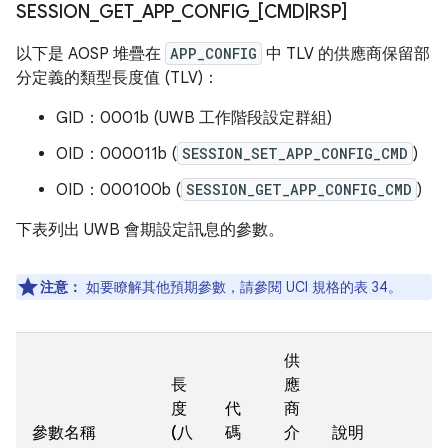
SESSION
_
GET
_
APP
_
CONFIG
_
[CMD
|
RSP]
以下是 AOSP 堆疊在
APP_CONFIG
中 TLV 的供應商保留部
分定義的類型長度值 (TLV)：
GID：0001b (UWB 工作階段設定群組)
OID：000011b (
SESSION_SET_APP_CONFIG_CMD
)
OID：000100b (
SESSION_GET_APP_CONFIG_CMD
)
下表列出 UWB 會期設定訊息的參數。
注意：
如要瞭解其他預期參數，請參閱 UCI 規格的表 34。
供
長
應
度
代
商
參數名稱
(八
碼
介
說明