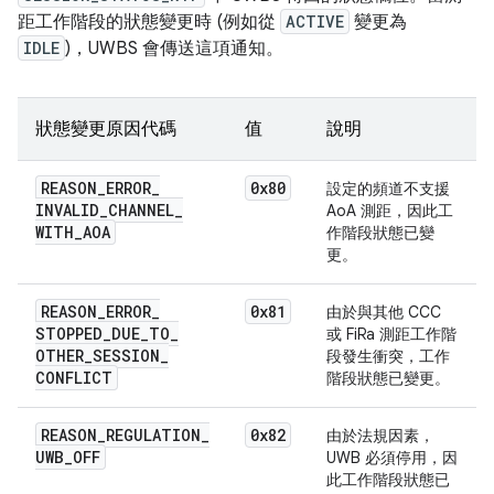
距工作階段的狀態變更時 (例如從
ACTIVE
變更為
IDLE
)，UWBS 會傳送這項通知。
狀態變更原因代碼
值
說明
REASON
_
ERROR
_
0x80
設定的頻道不支援
INVALID
_
CHANNEL
_
AoA 測距，因此工
WITH
_
AOA
作階段狀態已變
更。
REASON
_
ERROR
_
0x81
由於與其他 CCC
STOPPED
_
DUE
_
TO
_
或 FiRa 測距工作階
OTHER
_
SESSION
_
段發生衝突，工作
CONFLICT
階段狀態已變更。
REASON
_
REGULATION
_
0x82
由於法規因素，
UWB
_
OFF
UWB 必須停用，因
此工作階段狀態已