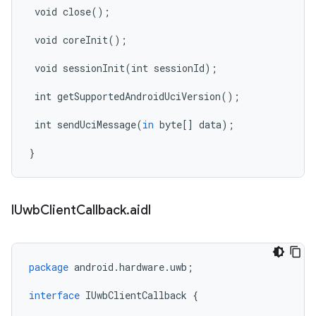
void
close
();
void
coreInit
();
void
sessionInit
(
int
sessionId
);
int
getSupportedAndroidUciVersion
();
int
sendUciMessage
(
in
byte
[]
data
);
}
IUwb
Client
Callback
.
aidl
package
android
.
hardware
.
uwb
;
interface
IUwbClientCallback
{