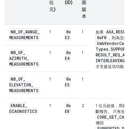
位
(ID)
面
元)
版
本
NB
_
OF
_
RANGE
_
0x
AOA
_
RESUL
1
1
如果
MEASUREMENTS
E3
0x
F0
，則為交錯
Uwb
Vendor
Capa
Types
.
SUPPORT
NB
_
OF
_
0x
1
1
RESULT
_
REQ
_
AN
AZIMUTH
_
E4
INTERLEAVING
MEASUREMENTS
才支援這項功能。
NB
_
OF
_
0x
1
1
ELEVATION
_
E5
MEASUREMENTS
ENABLE
_
0x
1
2
1 位元組值，用於
DIAGNOSTICS
E8
斷報告。 只有在
CORE_GET_CAPS
傳回
SUPPORTED_DI