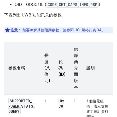
OID：000011b (
CORE_GET_CAPS_INFO_RSP
)
下表列出 UWB 功能訊息的參數。
注意：
如要瞭解其他預期參數，請參閱 UCI 規格的表 34。
供
長
應
度
代
商
參數名稱
(八
碼
介
說明
位
(ID)
面
元)
版
本
SUPPORTED
_
0x
1
1
1 個位元組
POWER
_
STATS
_
C0
值，表示支援
QUERY
電力統計資料
查詢。