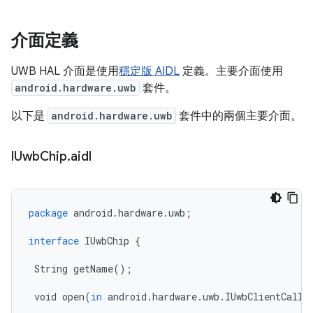
介面定義
UWB HAL 介面是使用
穩定版 AIDL
定義。主要介面使用
android.hardware.uwb
套件。
以下是
android.hardware.uwb
套件中的兩個主要介面。
IUwb
Chip
.
aidl
package
android
.
hardware
.
uwb
;
interface
IUwbChip
{
String
getName
();
void
open
(
in
android
.
hardware
.
uwb
.
IUwbClientCallb