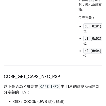
數，表示系統支援
能。
位元定義：
b0 (0x01)
：
位
b1 (0x02)
：
位
b2 (0x04)
：
位
CORE
_
GET
_
CAPS
_
INFO
_
RSP
以下是 AOSP 堆疊在
CAPS_INFO
中 TLV 的供應商保留部
分定義的 TLV：
GID：0000b (UWB 核心群組)