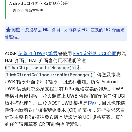
Android UCI 介面 (FiRa 供應商部分)
廠商介面版本管理
附註：
您必須是 FiRa 會員，才能存取 FiRa 定義的 UCI 介面規
格連結。
AOSP
超寬頻 (UWB) 堆疊
會使用
FiRa 定義的 UCI 介面
做為
HAL 介面。HAL 介面會使用不透明管道
(
IUwbChip::sendUciMessage()
和
IUwbClientCallback::onUciMessage()
) 傳送及接收
UWB 指令介面 (UCI) 指令、回應和通知。所有 Android
UWB 供應商都必須支援所有 FiRa 規格定義的訊息。UWB
架構可向後相容，並與裝置上 UWB 供應商實作的任何 UCI
版本搭配運作。由於 AOSP UWB 架構是
模組
，因此也能選
擇性地新增對已核准變更要求 (CR) 的支援，這些要求來自
針對主要 FiRa 標準發布版本所設計的 UCI 規格草案。實作
的任何這類草案 CR 可能會有所變動。