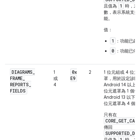
1
且值為
時，才
數，表示系統支援
能。
值：
1
：功能已啟
0
：功能已停
DIAGRAMS
_
0x
1
2
1 位元組或 4 位
FRAME
_
E9
或
罩，用於設定診斷
REPORTS
_
4
Android 14 
FIELDS
位元遮罩為 1 個
Android 13 
位元遮罩為 4 個
只有在
CORE_GET_CAPS
傳回
SUPPORTED_DI
1
且值為
時，才