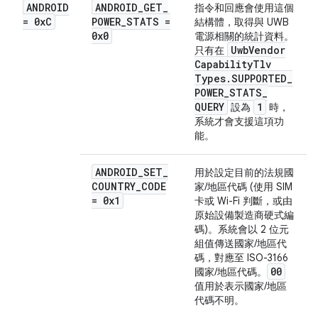
ANDROID
ANDROID
_
GET
_
指令和回應會使用這個
= 0x
C
POWER
_
STATS =
結構體，取得與 UWB
0x0
電源相關的統計資料。
Uwb
Vendor
只有在
Capability
Tlv
Types
.
SUPPORTED
_
POWER
_
STATS
_
QUERY
1
設為
時，
系統才會支援這項功
能。
ANDROID
_
SET
_
用於設定目前的法規國
COUNTRY
_
CODE
家/地區代碼 (使用 SIM
= 0x1
卡或 Wi-Fi 判斷，或由
原始設備製造商硬式編
碼)。系統會以 2 位元
組值傳送國家/地區代
碼，對應至 ISO-3166
00
國家/地區代碼。
值用於表示國家/地區
代碼不明。