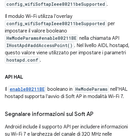
config_wifiSoftapIeee80211beSupported
.
Il modulo Wi-Fi utilizza l'overlay
config_wifiSoftapIeee80211beSupported
per
impostare il valore booleano
HwModeParams#enable80211BE
nella chiamata API
IHostApd#addAccessPoint()
. Nel livello AIDL hostapd,
questo valore viene utilizzato per impostare i parametri
hostapd.conf
.
API HAL
Il
enable80211BE
booleano in
HwModeParams
nell'HAL
hostapd supporta l'avvio di Soft AP in modalità Wi-Fi 7.
Segnalare informazioni sul Soft AP
Android include il supporto API per includere informazioni
su Wi-Fi 7 e larghezza del canale di 320 MHz nelle