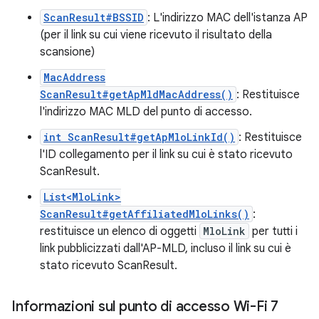
ScanResult#BSSID
: L'indirizzo MAC dell'istanza AP
(per il link su cui viene ricevuto il risultato della
scansione)
MacAddress
ScanResult#getApMldMacAddress()
: Restituisce
l'indirizzo MAC MLD del punto di accesso.
int ScanResult#getApMloLinkId()
: Restituisce
l'ID collegamento per il link su cui è stato ricevuto
ScanResult.
List<MloLink>
ScanResult#getAffiliatedMloLinks()
:
restituisce un elenco di oggetti
MloLink
per tutti i
link pubblicizzati dall'AP-MLD, incluso il link su cui è
stato ricevuto ScanResult.
Informazioni sul punto di accesso Wi-Fi 7