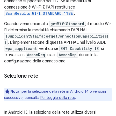
connesso supportano Wi-Fi 7. Se la modalità di
connessione è Wi-Fi 7, l'API restituisce
ScanResults.WIFI_STANDARD_11BE
.
Quando viene chiamato
getWifiStandard
, il modulo Wi-
Fi determina la modalità chiamando l'API HAL
ISupplicantStaIface#getConnectionCapabilities(
)
. L'implementazione di questa API HAL nel livello AIDL
wpa_supplicant
verifica se
EHT Capability IE
si
trova sia in
AssocReq
sia in
AssocRsp
durante la
configurazione della connessione.
Selezione rete
Nota
:
per la selezione della rete in Android 14 o versioni
successive, consulta
Punteggio della rete
.
In Android 13, la selezione della rete utilizza diversi