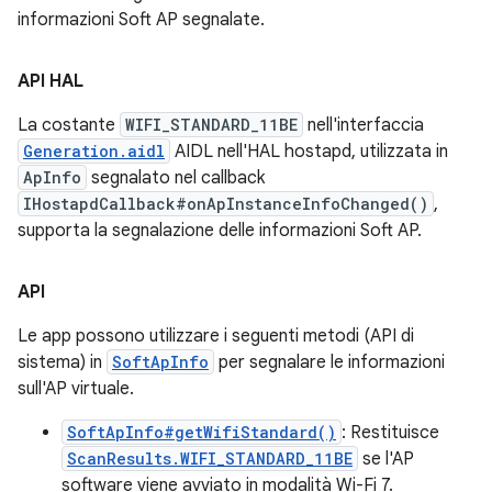
informazioni Soft AP segnalate.
API HAL
La costante
WIFI_STANDARD_11BE
nell'interfaccia
Generation.aidl
AIDL nell'HAL hostapd, utilizzata in
ApInfo
segnalato nel callback
IHostapdCallback#onApInstanceInfoChanged()
,
supporta la segnalazione delle informazioni Soft AP.
API
Le app possono utilizzare i seguenti metodi (API di
sistema) in
SoftApInfo
per segnalare le informazioni
sull'AP virtuale.
SoftApInfo#getWifiStandard()
: Restituisce
ScanResults.WIFI_STANDARD_11BE
se l'AP
software viene avviato in modalità Wi-Fi 7.