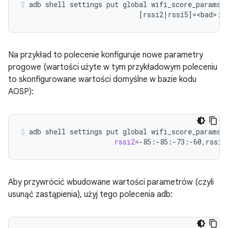
adb
shell
settings
put
global
wifi_score_params
[
rssi2
|
rssi5
]=
<bad>:<
Na przykład to polecenie konfiguruje nowe parametry
progowe (wartości użyte w tym przykładowym poleceniu
to skonfigurowane wartości domyślne w bazie kodu
AOSP):
adb
shell
settings
put
global
wifi_score_params
rssi2
=
-85:-85:-73:-60,rssi5
Aby przywrócić wbudowane wartości parametrów (czyli
usunąć zastąpienia), użyj tego polecenia adb: