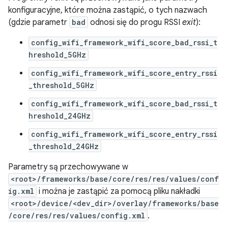
konfiguracyjne, które można zastąpić, o tych nazwach
(gdzie parametr
bad
odnosi się do progu RSSI
exit
):
config_wifi_framework_wifi_score_bad_rssi_t
hreshold_5GHz
config_wifi_framework_wifi_score_entry_rssi
_threshold_5GHz
config_wifi_framework_wifi_score_bad_rssi_t
hreshold_24GHz
config_wifi_framework_wifi_score_entry_rssi
_threshold_24GHz
Parametry są przechowywane w
<root>/frameworks/base/core/res/res/values/conf
ig.xml
i można je zastąpić za pomocą pliku nakładki
<root>/device/<dev_dir>/overlay/frameworks/base
/core/res/res/values/config.xml
.