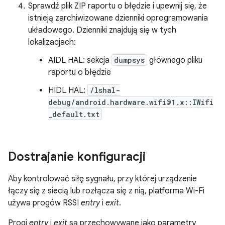
Sprawdź plik ZIP raportu o błędzie i upewnij się, że
istnieją zarchiwizowane dzienniki oprogramowania
układowego. Dzienniki znajdują się w tych
lokalizacjach:
AIDL HAL: sekcja
dumpsys
głównego pliku
raportu o błędzie
HIDL HAL:
/lshal-
debug/android.hardware.wifi@1.x::IWifi
_default.txt
Dostrajanie konfiguracji
Aby kontrolować siłę sygnału, przy której urządzenie
łączy się z siecią lub rozłącza się z nią, platforma Wi-Fi
używa progów RSSI
entry
i
exit
.
Progi
entry
i
exit
są przechowywane jako parametry