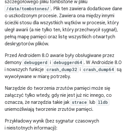
szczegółowego pliku
tombstone
w pliku
/data/tombstones/
. Plik ten zawiera dodatkowe dane
o uszkodzonym procesie. Zawiera ona między innymi
ścieżki stosu dla wszystkich wątków w procesie, który
uległ awarii (a nie tylko ten, który przechwycił sygnał),
pełną mapę pamięci oraz listę wszystkich otwartych
deskryptorów plików.
Przed Androidem 8.0 awarie były obsługiwane przez
demony
debuggerd
i
debuggerd64
. W Androidzie 8.0
i nowszych funkcje
crash_dump32
i
crash_dump64
są
wywoływane w miarę potrzeby.
Narzędzie do tworzenia zrzutów pamięci może się
załączyć tylko wtedy, gdy nie jest już nic innego, co
oznacza, że narzędzia takie jak
strace
lub
lldb
uniemożliwiają tworzenie zrzutów pamięci.
Przykładowy wynik (bez sygnatur czasowych
i nieistotnych informacji):