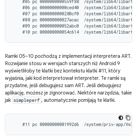
    #05 pc 0000000000559f88  /system/lib64/libart.s
    #06 pc 00000000000ced40  /system/lib64/libart.
    #07 pc 0000000000280cf0  /system/lib64/libart.
    #08 pc 000000000027acac  /system/lib64/libart.
    #09 pc 000000000052abc0  /system/lib64/libart.s
Ramki 05–10 pochodzą z implementacji interpretera ART.
Rozwijanie stosu w wersjach starszych niż Android 9
wyświetliłoby te klatki bez kontekstu klatki #11, który
wyjaśnia, jaki kod interpretował interpreter. Te ramki są
przydatne, jeśli debugujesz sam ART. Jeśli debugujesz
aplikację, możesz je zignorować. Niektóre narzędzia, takie
jak
simpleperf
, automatycznie pomijają te klatki.