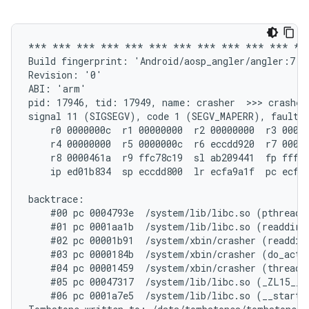
*** *** *** *** *** *** *** *** *** *** *** ***
Build fingerprint: 'Android/aosp_angler/angler:7.1.
Revision: '0'

ABI: 'arm'

pid: 17946, tid: 17949, name: crasher  >>> crasher 
signal 11 (SIGSEGV), code 1 (SEGV_MAPERR), fault a
    r0 0000000c  r1 00000000  r2 00000000  r3 00000
    r4 00000000  r5 0000000c  r6 eccdd920  r7 00000
    r8 0000461a  r9 ffc78c19  sl ab209441  fp fffff
    ip ed01b834  sp eccdd800  lr ecfa9a1f  pc ecfd6
backtrace:

    #00 pc 0004793e  /system/lib/libc.so (pthread_m
    #01 pc 0001aa1b  /system/lib/libc.so (readdir+1
    #02 pc 00001b91  /system/xbin/crasher (readdir_
    #03 pc 0000184b  /system/xbin/crasher (do_actio
    #04 pc 00001459  /system/xbin/crasher (thread_c
    #05 pc 00047317  /system/lib/libc.so (_ZL15__p
    #06 pc 0001a7e5  /system/lib/libc.so (__start_t