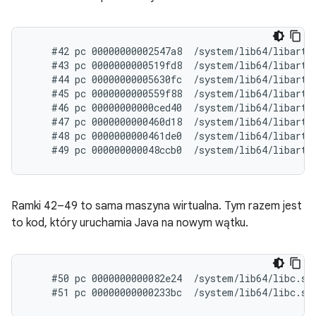
    #42 pc 00000000002547a8  /system/lib64/libart.
    #43 pc 0000000000519fd8  /system/lib64/libart.
    #44 pc 00000000005630fc  /system/lib64/libart.s
    #45 pc 0000000000559f88  /system/lib64/libart.s
    #46 pc 00000000000ced40  /system/lib64/libart.
    #47 pc 0000000000460d18  /system/lib64/libart.
    #48 pc 0000000000461de0  /system/lib64/libart.
Ramki 42–49 to sama maszyna wirtualna. Tym razem jest
to kod, który uruchamia Java na nowym wątku.
    #50 pc 0000000000082e24  /system/lib64/libc.so