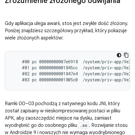
Zrozumienie złożonego odwijania
Gdy aplikacja ulega awarii, stos jest zwykle dość złożony.
Poniżej znajdziesz szczegółowy przykład, który pokazuje
wiele złożonych aspektów:
    #00 pc 00000000007e6918  /system/priv-app/Velve
    #01 pc 00000000001845cc  /system/priv-app/Velve
    #02 pc 00000000001847e4  /system/priv-app/Velve
Ramki 00–03 pochodzą z natywnego kodu JNI, który
został zapisany w nieskompresowanej postaci w pliku
APK, aby zaoszczędzić miejsce na dysku, zamiast
wyodrębnić go do osobnego pliku
.so
. Rozwijanie stosu
w Androidzie 9 i nowszych nie wymaga wyodrębnionego