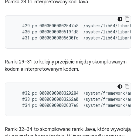
Ramka 28 to interpretowany kod Java.
    #29 pc 00000000002547a8  /system/lib64/libart.
    #30 pc 0000000000519fd8  /system/lib64/libart.
Ramki 29–31 to kolejny przejście między skompilowanym
kodem a interpretowanym kodem.
    #32 pc 0000000000329284  /system/framework/arm
    #33 pc 00000000003262a0  /system/framework/arm
Ramki 32–34 to skompilowane ramki Java, które wywołują