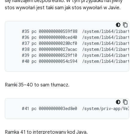
się nawzajem bezpośrednio. W tym przypadku natywny
stos wywołań jest taki sam jak stos wywołań w Javie.
    #35 pc 0000000000559f88  /system/lib64/libart.s
    #36 pc 00000000000ced40  /system/lib64/libart.
    #37 pc 0000000000280cf0  /system/lib64/libart.
    #38 pc 000000000027acac  /system/lib64/libart.
    #39 pc 0000000000529f10  /system/lib64/libart.s
Ramki 35–40 to sam tłumacz.
Ramka 41 to interpretowany kod Java.