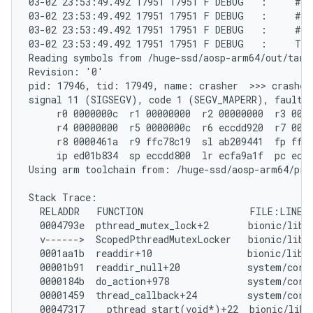
03-02 23:53:49.492 17951 17951 F DEBUG   :     #04
03-02 23:53:49.492 17951 17951 F DEBUG   :     #05
03-02 23:53:49.492 17951 17951 F DEBUG   :     #06
03-02 23:53:49.492 17951 17951 F DEBUG   :     Tom
Reading symbols from /huge-ssd/aosp-arm64/out/targe
Revision: '0'

pid: 17946, tid: 17949, name: crasher  >>> crasher 
signal 11 (SIGSEGV), code 1 (SEGV_MAPERR), fault a
     r0 0000000c  r1 00000000  r2 00000000  r3 0000
     r4 00000000  r5 0000000c  r6 eccdd920  r7 0000
     r8 0000461a  r9 ffc78c19  sl ab209441  fp ffff
     ip ed01b834  sp eccdd800  lr ecfa9a1f  pc ecfd
Using arm toolchain from: /huge-ssd/aosp-arm64/pre
Stack Trace:

  RELADDR   FUNCTION                   FILE:LINE

  0004793e  pthread_mutex_lock+2       bionic/libc/
  v------>  ScopedPthreadMutexLocker   bionic/libc/
  0001aa1b  readdir+10                 bionic/libc/
  00001b91  readdir_null+20            system/core/
  0000184b  do_action+978              system/core/
  00001459  thread_callback+24         system/core/
  00047317  __pthread_start(void*)+22  bionic/libc