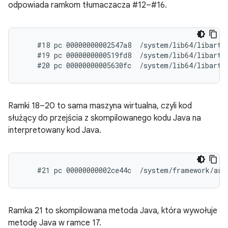
odpowiada ramkom tłumaczacza #12–#16.
    #18 pc 00000000002547a8  /system/lib64/libart.
    #19 pc 0000000000519fd8  /system/lib64/libart.
Ramki 18–20 to sama maszyna wirtualna, czyli kod
służący do przejścia z skompilowanego kodu Java na
interpretowany kod Java.
Ramka 21 to skompilowana metoda Java, która wywołuje
metodę Java w ramce 17.