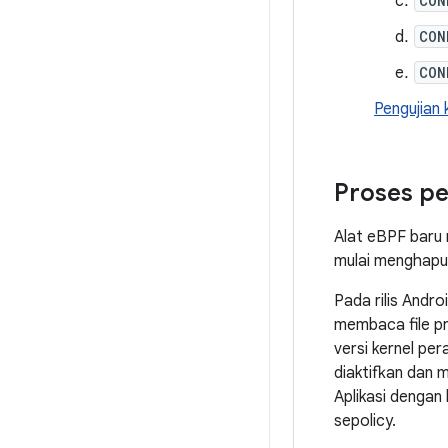
CON
CON
CON
Pengujian 
Proses pe
Alat eBPF baru
mulai menghap
Pada rilis Andro
membaca file p
versi kernel pe
diaktifkan dan 
Aplikasi dengan 
sepolicy.