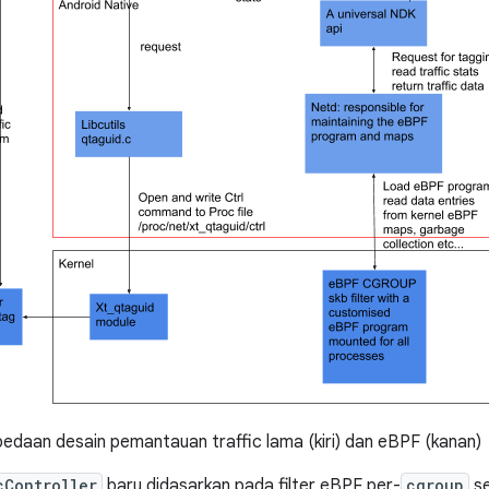
edaan desain pemantauan traffic lama (kiri) dan eBPF (kanan)
cController
baru didasarkan pada filter eBPF per-
cgroup
se