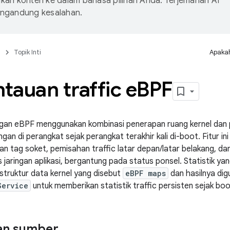
an konten ke dalam bahasa pilihan Anda. Terjemahan AI
ngandung kesalahan.
n
Topik Inti
Apakah
auan traffic e
BPF
ringan eBPF menggunakan kombinasi penerapan ruang kernel da
ngan di perangkat sejak perangkat terakhir kali di-boot. Fitur 
an tag soket, pemisahan traffic latar depan/latar belakang, dan
jaringan aplikasi, bergantung pada status ponsel. Statistik yang
struktur data kernel yang disebut
eBPF maps
dan hasilnya dig
Service
untuk memberikan statistik traffic persisten sejak boot
an sumber