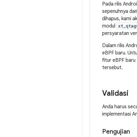
Pada rilis Andro
sepenuhnya dan
dihapus, kami a
modul
xt_qtag
persyaratan vers
Dalam rilis Andr
eBPF baru. Untu
fitur eBPF baru
tersebut.
Validasi
Anda harus seca
implementasi An
Pengujian