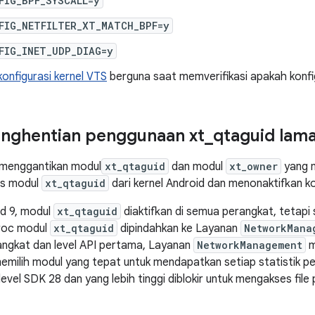
FIG_BPF_SYSCALL=y
FIG_NETFILTER_XT_MATCH_BPF=y
FIG_INET_UDP_DIAG=y
konfigurasi kernel VTS
berguna saat memverifikasi apakah konfig
nghentian penggunaan xt
_
qtaguid lam
 menggantikan modul
xt_qtaguid
dan modul
xt_owner
yang m
us modul
xt_qtaguid
dari kernel Android dan menonaktifkan kon
id 9, modul
xt_qtaguid
diaktifkan di semua perangkat, tetapi
roc modul
xt_qtaguid
dipindahkan ke Layanan
NetworkMana
rangkat dan level API pertama, Layanan
NetworkManagement
m
memilih modul yang tepat untuk mendapatkan setiap statistik pen
level SDK 28 dan yang lebih tinggi diblokir untuk mengakses file