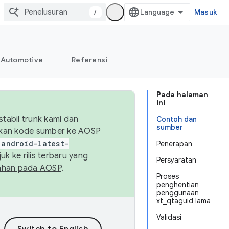
/
Masuk
Automotive
Referensi
Pada halaman
ini
abil trunk kami dan
Contoh dan
sumber
sikan kode sumber ke AOSP
android-latest-
Penerapan
uk ke rilis terbaru yang
Persyaratan
ahan pada AOSP
.
Proses
penghentian
penggunaan
xt_qtaguid lama
Validasi