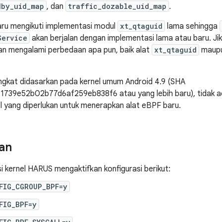
dby_uid_map
, dan
traffic_dozable_uid_map
.
aru mengikuti implementasi modul
xt_qtaguid
lama sehingga
Service
akan berjalan dengan implementasi lama atau baru. Ji
akan mengalami perbedaan apa pun, baik alat
xt_qtaguid
maupun
angkat didasarkan pada kernel umum Android 4.9 (SHA
739e52b02b77d6af259eb838f6 atau yang lebih baru), tidak ada
l yang diperlukan untuk menerapkan alat eBPF baru.
an
i kernel HARUS mengaktifkan konfigurasi berikut:
FIG_CGROUP_BPF=y
FIG_BPF=y