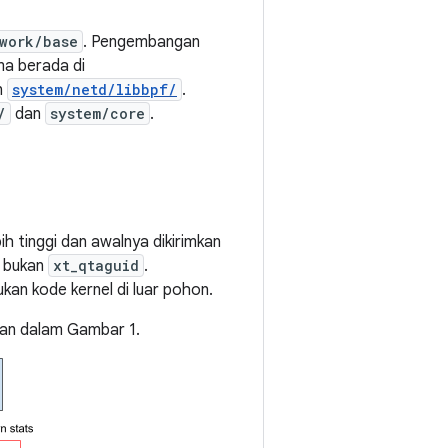
work/base
. Pengembangan
ma berada di
n
system/netd/libbpf/
.
/
dan
system/core
.
ih tinggi dan awalnya dikirimkan
, bukan
xt_qtaguid
.
lukan kode kernel di luar pohon.
kan dalam Gambar 1.