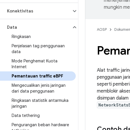
menerjemahk
mungkin me
Konektivitas
Data
AOSP
Dokume
Ringkasan
Penjelasan tag penggunaan
Pemant
data
Mode Penghemat Kuota
Internet
Alat traffic ja
Pemantauan traffic e
BPF
penggunaan jari
seperti pemberi
Mengecualikan jenis jaringan
memblokir akses 
dari data penggunaan
disimpan dalam 
Ringkasan statistik antarmuka
NetworkStats
jaringan
Data tethering
Pengurangan beban hardware
Contoh d