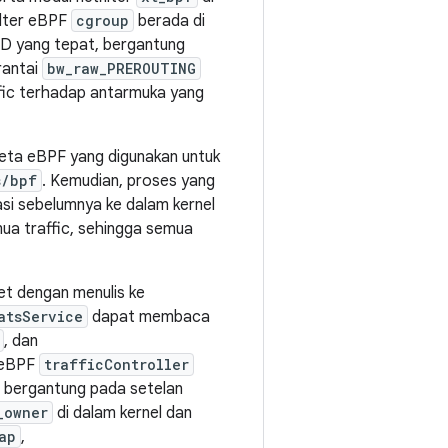
Filter eBPF
cgroup
berada di
ID yang tepat, bergantung
rantai
bw_raw_PREROUTING
fic terhadap antarmuka yang
ta eBPF yang digunakan untuk
s/bpf
. Kemudian, proses yang
i sebelumnya ke dalam kernel
ua traffic, sehingga semua
t dengan menulis ke
atsService
dapat membaca
, dan
r eBPF
trafficController
u bergantung pada setelan
_owner
di dalam kernel dan
ap
,