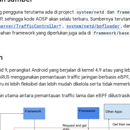
g pengguna terutama ada di project
system/netd
dan
frame
SP, sehingga kode AOSP akan selalu terbaru. Sumbernya teruta
server/TrafficController*
,
system/netd/bpfloader
, da
ahan framework yang diperlukan juga ada di
framework/base
n
id 9, perangkat Android yang berjalan di kernel 4.9 atau yang leb
HARUS menggunakan pemantauan traffic jaringan berbasis eBPF
ru ini lebih fleksibel dan lebih mudah dikelola serta tidak memer
n utama antara pemantauan traffic lama dan eBPF diilustrasi