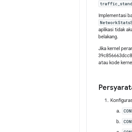
traffic_stan
Implementasi b
NetworkStats
aplikasi tidak 
belakang.
Jika kernel per
39c856663dcc81
atau kode kerne
Persyarat
Konfiguras
CON
CON