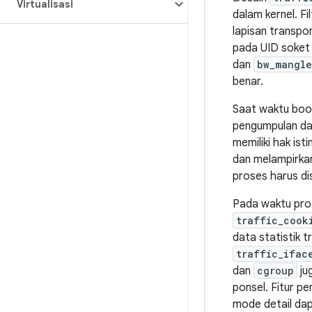
Virtualisasi
dalam kernel. Fi
lapisan transpo
pada UID soket 
dan
bw_mangl
benar.
Saat waktu boo
pengumpulan dat
memiliki hak is
dan melampirka
proses harus d
Pada waktu pro
traffic_cook
data statistik t
traffic_ifac
dan
cgroup
ju
ponsel. Fitur p
mode detail dap