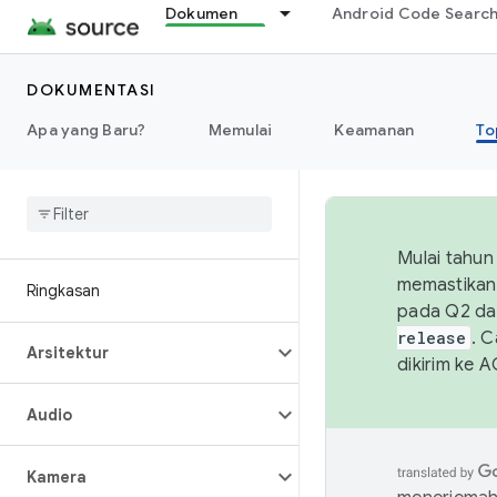
Dokumen
Android Code Searc
DOKUMENTASI
Apa yang Baru?
Memulai
Keamanan
To
Mulai tahun
memastikan 
Ringkasan
pada Q2 da
release
. 
Arsitektur
dikirim ke 
Audio
Kamera