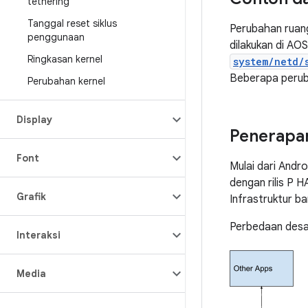
tethering
Tanggal reset siklus
Perubahan ruan
penggunaan
dilakukan di AO
Ringkasan kernel
system/netd/
Beberapa perub
Perubahan kernel
Display
Penerapa
Font
Mulai dari Andro
dengan rilis P 
Grafik
Infrastruktur ba
Perbedaan desai
Interaksi
Media