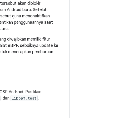
tersebut akan diblokir
mum Android baru. Setelah
ersebut guna menonaktifkan
entikan penggunaannya saat
baru.
ng diwajibkan memiliki fitur
alat eBPF, sebaiknya update ke
S untuk menerapkan pembaruan
OSP Android. Pastikan
, dan
libbpf_test
.