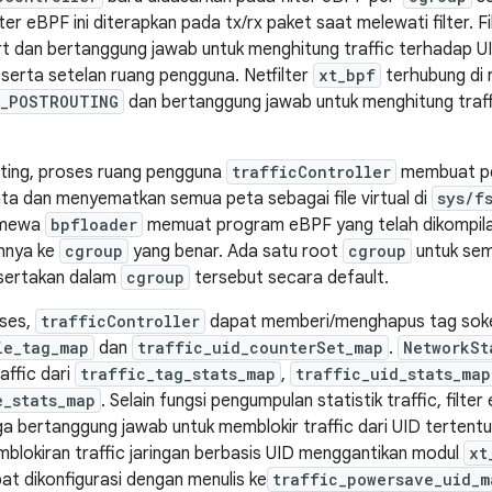
lter eBPF ini diterapkan pada tx/rx paket saat melewati filter. 
rt dan bertanggung jawab untuk menghitung traffic terhadap U
serta setelan ruang pengguna. Netfilter
xt_bpf
terhubung di 
e_POSTROUTING
dan bertanggung jawab untuk menghitung traf
ting, proses ruang pengguna
trafficController
membuat pe
a dan menyematkan semua peta sebagai file virtual di
sys/f
timewa
bpfloader
memuat program eBPF yang telah dikompilas
nnya ke
cgroup
yang benar. Ada satu root
cgroup
untuk sem
isertakan dalam
cgroup
tersebut secara default.
ses,
trafficController
dapat memberi/menghapus tag soke
ie_tag_map
dan
traffic_uid_counterSet_map
.
NetworkSt
raffic dari
traffic_tag_stats_map
,
traffic_uid_stats_map
e_stats_map
. Selain fungsi pengumpulan statistik traffic, filte
ga bertanggung jawab untuk memblokir traffic dari UID tertent
emblokiran traffic jaringan berbasis UID menggantikan modul
xt
at dikonfigurasi dengan menulis ke
traffic_powersave_uid_m