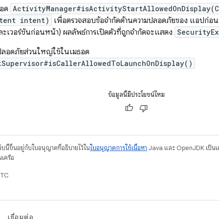
ธอด
ActivityManager#isActivityStartAllowedOnDisplay(
tent intent)
เพื่อตรวจสอบข้อจำกัดด้านความปลอดภัยของ แอปก่อน
ะเวอร์ชันก่อนหน้า) ผลลัพธ์การเปิดตัวที่ถูกจำกัดจะแสดง
SecurityE
มปลอดภัยส่วนใหญ่ใช้ในเมธอด
kSupervisor#isCallerAllowedToLaunchOnDisplay()
ข้อมูลนี้มีประโยชน์ไหม
บนี้ขึ้นอยู่กับใบอนุญาตที่อธิบายไว้ใน
ใบอนุญาตการใช้เนื้อหา
Java และ OpenJDK เป็นเคร
นเครือ
UTC
เชื่อมต่อ