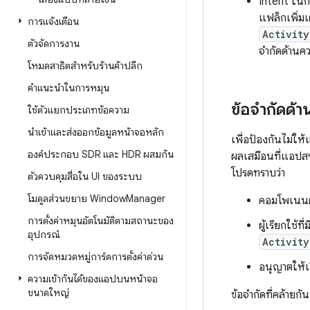
Intent ในก
แฟล็กเพิ่ม
การแจ้งเตือน
Activity
ตัวจัดการงาน
จำกัดด้านค
โหมดสาธิตสำหรับร้านค้าปลีก
คำแนะนำในการหมุน
ข้อจำกัดด้
ใช้ตัวแยกประเภทข้อความ
นำเข้าและส่งออกข้อมูลหน้าจอหลัก
เพื่อป้องกันไม่ให
องค์ประกอบ SDR และ HDR ผสมกัน
ผลเสมือนที่แอปสร
โปรดทราบว่า
ตัวควบคุมสื่อใน UI ของระบบ
โมดูลส่วนขยาย Window
Manager
คอมโพเนนต์
การตั้งค่าหมุนอัตโนมัติตามสถานะของ
ผู้เรียกใช้ที่ม
อุปกรณ์
Activity
การจัดหมวดหมู่การ์ดการตั้งค่าด่วน
อนุญาตให้เ
ความเข้ากันได้ของแอปบนหน้าจอ
ขนาดใหญ่
ข้อจำกัดที่คล้ายก