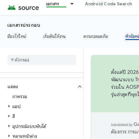
เอกสาร
Android Code Search
เสียง
เอกสารประกอบ
กล้องถ่ายรูป
มีอะไรใหม่
เริ่มต้นใช้งาน
ความปลอดภัย
หัวข้อห
การเชื่อมต่อ
ข้อมูล
ตั้งแต่ปี 20
พัฒนาแบบ Tr
แสดง
ร่วมใน AOSP 
รุ่นล่าสุดที่พ
ภาพรวม
แอป
สี
อุปกรณ์แบบพับได้
ต้องการ การแ
หลายหน้าต่าง