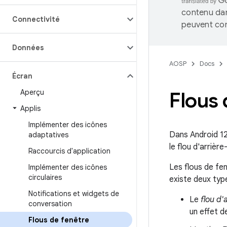
contenu dan
Connectivité
peuvent con
Données
AOSP
Docs
Écran
Aperçu
Flous 
Applis
Implémenter des icônes
Dans Android 12
adaptatives
le flou d'arrière
Raccourcis d'application
Les flous de fen
Implémenter des icônes
circulaires
existe deux type
Notifications et widgets de
Le
flou d'
conversation
un effet d
Flous de fenêtre