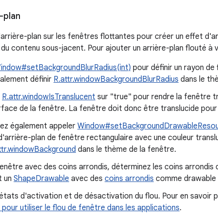
e-plan
 d'arrière-plan sur les fenêtres flottantes pour créer un effet d'a
du contenu sous-jacent. Pour ajouter un arrière-plan flouté à 
indow#setBackgroundBlurRadius(int)
pour définir un rayon de 
alement définir
R.attr.windowBackgroundBlurRadius
dans le thè
z
R.attr.windowIsTranslucent
sur "true" pour rendre la fenêtre t
rface de la fenêtre. La fenêtre doit donc être translucide pour q
ez également appeler
Window#setBackgroundDrawableResour
'arrière-plan de fenêtre rectangulaire avec une couleur trans
ttr.windowBackground
dans le thème de la fenêtre.
enêtre avec des coins arrondis, déterminez les coins arrondis 
t un
ShapeDrawable
avec des
coins arrondis
comme drawable d'
états d'activation et de désactivation du flou. Pour en savoir p
pour utiliser le flou de fenêtre dans les applications
.