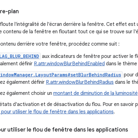
ère-plan
floute l'intégralité de l'écran derrière la fenêtre. Cet effet est u
r le contenu de la fenêtre en floutant tout ce qui se trouve sur l'
 contenu derrière votre fenêtre, procédez comme suit :
LAG_BLUR_BEHIND
aux indicateurs de fenêtre pour activer le fl
alement définir
R.attr.windowBlurBehindEnabled
dans le thème 
WindowManager.LayoutParams#setBlurBehindRadius
pour dé
ez également définir
R.attr.windowBlurBehindRadius
dans le th
ez également choisir un
montant de diminution de la luminosité
états d'activation et de désactivation du flou. Pour en savoir p
pour utiliser le flou de fenêtre dans les applications
.
r utiliser le flou de fenêtre dans les applications