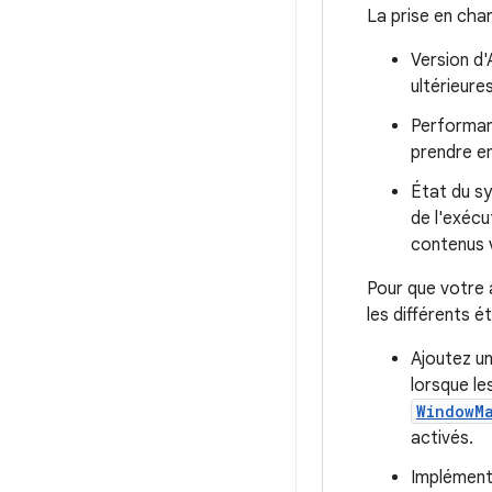
La prise en cha
Version d'
ultérieures
Performan
prendre en
État du s
de l'exécu
contenus v
Pour que votre a
les différents é
Ajoutez u
lorsque le
WindowM
activés.
Implémente