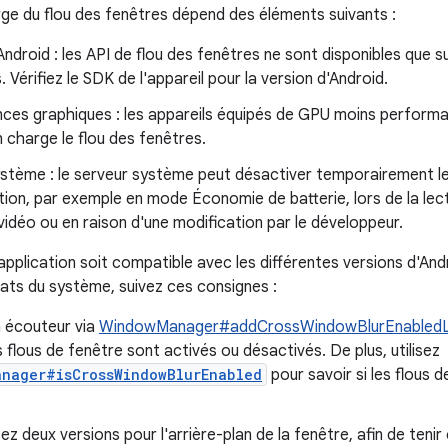
rge du flou des fenêtres dépend des éléments suivants :
Android : les API de flou des fenêtres ne sont disponibles que s
. Vérifiez le SDK de l'appareil pour la version d'Android.
ces graphiques : les appareils équipés de GPU moins performa
 charge le flou des fenêtres.
ystème : le serveur système peut désactiver temporairement l
tion, par exemple en mode Économie de batterie, lors de la lec
idéo ou en raison d'une modification par le développeur.
pplication soit compatible avec les différentes versions d'Andro
tats du système, suivez ces consignes :
n écouteur via
WindowManager#addCrossWindowBlurEnabledL
s flous de fenêtre sont activés ou désactivés. De plus, utilisez
anager#isCrossWindowBlurEnabled
pour savoir si les flous 
z deux versions pour l'arrière-plan de la fenêtre, afin de teni