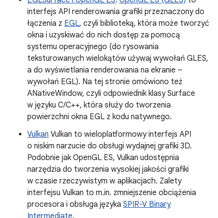
EGLSurface i OpenGL ES
.
OpenGL ES (GLES)
to
interfejs API renderowania grafiki przeznaczony do
łączenia z
EGL
, czyli biblioteką, która może tworzyć
okna i uzyskiwać do nich dostęp za pomocą
systemu operacyjnego (do rysowania
teksturowanych wielokątów używaj wywołań GLES,
a do wyświetlania renderowania na ekranie –
wywołań EGL). Na tej stronie omówiono też
ANativeWindow, czyli odpowiednik klasy Surface
w języku C/C++, która służy do tworzenia
powierzchni okna EGL z kodu natywnego.
Vulkan
Vulkan to wieloplatformowy interfejs API
o niskim narzucie do obsługi wydajnej grafiki 3D.
Podobnie jak OpenGL ES, Vulkan udostępnia
narzędzia do tworzenia wysokiej jakości grafiki
w czasie rzeczywistym w aplikacjach. Zalety
interfejsu Vulkan to m.in. zmniejszenie obciążenia
procesora i obsługa języka
SPIR-V Binary
Intermediate
.