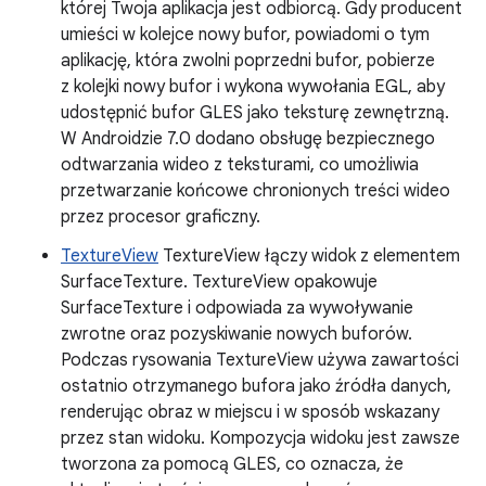
której Twoja aplikacja jest odbiorcą. Gdy producent
umieści w kolejce nowy bufor, powiadomi o tym
aplikację, która zwolni poprzedni bufor, pobierze
z kolejki nowy bufor i wykona wywołania EGL, aby
udostępnić bufor GLES jako teksturę zewnętrzną.
W Androidzie 7.0 dodano obsługę bezpiecznego
odtwarzania wideo z teksturami, co umożliwia
przetwarzanie końcowe chronionych treści wideo
przez procesor graficzny.
TextureView
TextureView łączy widok z elementem
SurfaceTexture. TextureView opakowuje
SurfaceTexture i odpowiada za wywoływanie
zwrotne oraz pozyskiwanie nowych buforów.
Podczas rysowania TextureView używa zawartości
ostatnio otrzymanego bufora jako źródła danych,
renderując obraz w miejscu i w sposób wskazany
przez stan widoku. Kompozycja widoku jest zawsze
tworzona za pomocą GLES, co oznacza, że