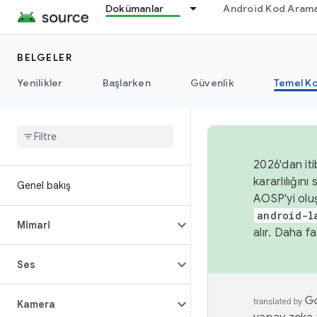
Dokümanlar
Android Kod Arama
BELGELER
Yenilikler
Başlarken
Güvenlik
Temel Ko
2026'dan iti
kararlılığı
Genel bakış
AOSP'yi olu
android-l
Mimari
alır. Daha fa
Ses
Kamera