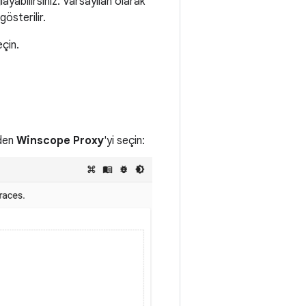
ayabilirsiniz. Varsayılan olarak
gösterilir.
çin.
den
Winscope Proxy
'yi seçin: