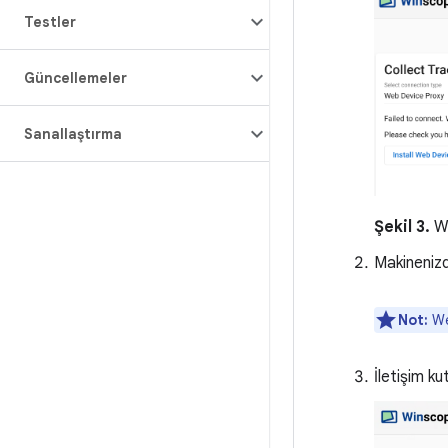
Testler
Güncellemeler
Sanallaştırma
Şekil 3.
We
Makineniz
Not:
We
İletişim k