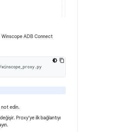
için Winscope ADB Connect
/
winscope_proxy
.
py
not edin.
ğişir. Proxy'ye ilk bağlantıyı
layın.