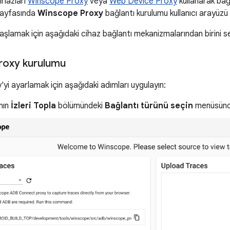
ihazları
Winscope Proxy
veya
Web Device Proxy
kullanarak bağl
ayfasında
Winscope Proxy
bağlantı kurulumu kullanıcı arayüzü 
şlamak için aşağıdaki cihaz bağlantı mekanizmalarından birini se
roxy kurulumu
i ayarlamak için aşağıdaki adımları uygulayın:
nın
İzleri Topla
bölümündeki
Bağlantı türünü seçin
menüsün