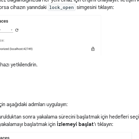
 kez bağlandığınızda her yeni cihaz için erişimi onaylayın. İletişi
rsa cihazın yanındaki
lock_open
simgesini tıklayın:
hazı yetkilendirin.
çin aşağıdaki adımları uygulayın:
urulduktan sonra yakalama sürecini başlatmak için hedefleri seçin
yakalamayı başlatmak için
İzlemeyi başlat
'ı tıklayın: