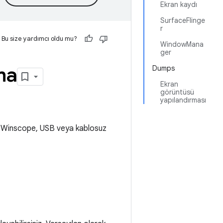
Ekran kaydı
SurfaceFlinge
r
Bu size yardımcı oldu mu?
WindowMana
ger
ma
Dumps
Ekran
görüntüsü
yapılandırması
iz. Winscope, USB veya kablosuz