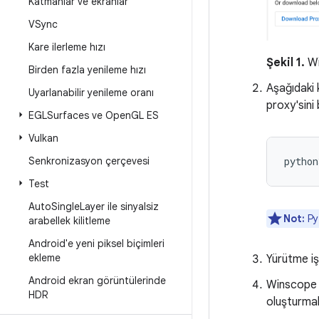
Katmanlar ve ekranlar
VSync
Kare ilerleme hızı
Şekil 1.
Wi
Birden fazla yenileme hızı
Aşağıdaki 
Uyarlanabilir yenileme oranı
proxy'sini 
EGLSurfaces ve Open
GL ES
Vulkan
python
Senkronizasyon çerçevesi
Test
Auto
Single
Layer ile sinyalsiz
Not:
Pyt
arabellek kilitleme
Android'e yeni piksel biçimleri
ekleme
Yürütme iş
Android ekran görüntülerinde
Winscope A
HDR
oluşturmak