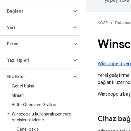
yapay zeka t
Bağlantı
AOSP
Doküman
Veri
Winsco
Ekran
Yazı tipleri
Winscope'u yerel
Yerel geliştirme
Grafikler
bağlantı üzerind
Genel bakış
Winscope'u başl
Mimari
Buffer
Queue ve Gralloc
Winscope'u kullanarak pencere
Cihaz bağl
geçişlerini izleme
Genel bakış