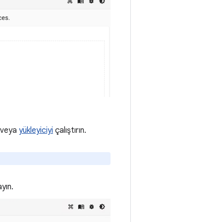
n veya
yükleyiciyi
çalıştırın.
yın.