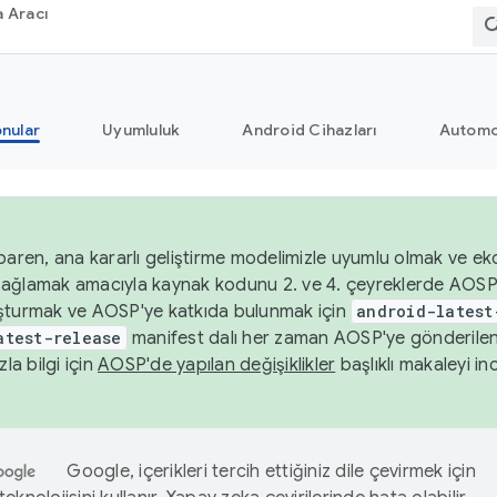
 Aracı
nular
Uyumluluk
Android Cihazları
Automo
baren, ana kararlı geliştirme modelimizle uyumlu olmak ve ek
nı sağlamak amacıyla kaynak kodunu 2. ve 4. çeyreklerde AOSP
şturmak ve AOSP'ye katkıda bulunmak için
android-latest
atest-release
manifest dalı her zaman AOSP'ye gönderile
zla bilgi için
AOSP'de yapılan değişiklikler
başlıklı makaleyi inc
Google, içerikleri tercih ettiğiniz dile çevirmek için