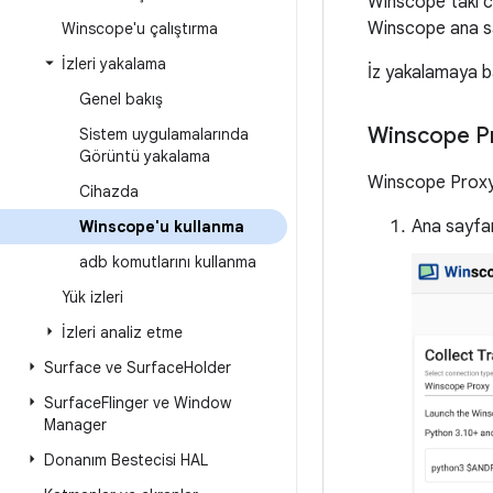
Winscope'taki c
Winscope ana s
Winscope'u çalıştırma
İzleri yakalama
İz yakalamaya ba
Genel bakış
Winscope P
Sistem uygulamalarında
Görüntü yakalama
Winscope Proxy'y
Cihazda
Ana sayfa
Winscope'u kullanma
adb komutlarını kullanma
Yük izleri
İzleri analiz etme
Surface ve Surface
Holder
Surface
Flinger ve Window
Manager
Donanım Bestecisi HAL