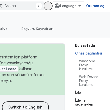
/
Oturum aç
tive
Başvuru Kaynakları
Bu sayfada
Cihaz bağlantısı
osistem için platform
Winscope
'de yayınlayacağız.
Proxy
-release
kullanın.
kurulumu
n en son sürümü referans
Web Device
eleyin.
Proxy
kurulumu
İzler
İzleme
seçenekleri