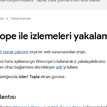
eknolojisini kullanır. Yapay zeka çevirilerinde hata olabilir.
lar
Temel Konular
pe ile izlemeleri yakala
 olarak çalıştırın
veya bir web sunucusundan erişin.
 ve hata ayıklama için Winscope'u kullanarak iz yakalayabilirsin
en cihaz bağlantısını destekleyen
adb
'yi kullanır.
attığınızda
İzleri Topla
ekranı görünür.
antısı