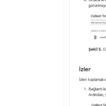
Cihaza ilk
görünmüyo
Şekil 5.
Ci
İzler
İzleri toplamak i
Bağlantı k
Ardından, 