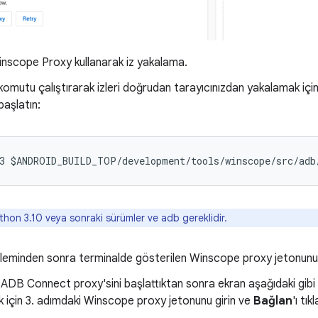
nscope Proxy kullanarak iz yakalama.
komutu çalıştırarak izleri doğrudan tarayıcınızdan yakalamak 
başlatın:
3
$
ANDROID_BUILD_TOP
/
development
/
tools
/
winscope
/
src
/
adb
hon 3.10 veya sonraki sürümler ve adb gereklidir.
leminden sonra terminalde gösterilen Winscope proxy jetonunu 
DB Connect proxy'sini başlattıktan sonra ekran aşağıdaki gibi de
 için 3. adımdaki Winscope proxy jetonunu girin ve
Bağlan
'ı tık