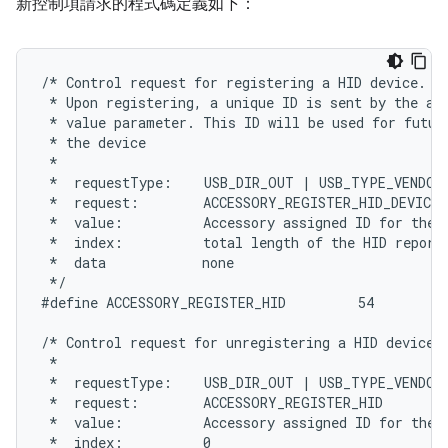
新控制項請求的程式碼定義如下：
/* Control request for registering a HID device.

 * Upon registering, a unique ID is sent by the acc
 * value parameter. This ID will be used for future
 * the device

 *

 *  requestType:    USB_DIR_OUT | USB_TYPE_VENDOR

 *  request:        ACCESSORY_REGISTER_HID_DEVICE

 *  value:          Accessory assigned ID for the H
 *  index:          total length of the HID report 
 *  data            none

 */

#define ACCESSORY_REGISTER_HID         54

/* Control request for unregistering a HID device.

 *

 *  requestType:    USB_DIR_OUT | USB_TYPE_VENDOR

 *  request:        ACCESSORY_REGISTER_HID

 *  value:          Accessory assigned ID for the H
 *  index:          0
