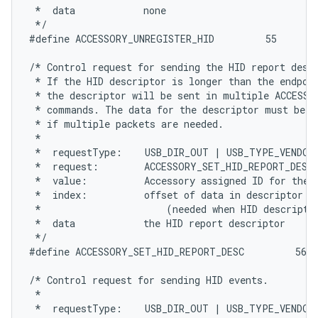
 *  data            none

 */

#define ACCESSORY_UNREGISTER_HID         55

/* Control request for sending the HID report descr
 * If the HID descriptor is longer than the endpoin
 * the descriptor will be sent in multiple ACCESSO
 * commands. The data for the descriptor must be se
 * if multiple packets are needed.

 *

 *  requestType:    USB_DIR_OUT | USB_TYPE_VENDOR

 *  request:        ACCESSORY_SET_HID_REPORT_DESC

 *  value:          Accessory assigned ID for the H
 *  index:          offset of data in descriptor

 *                      (needed when HID descriptor
 *  data            the HID report descriptor

 */

#define ACCESSORY_SET_HID_REPORT_DESC         56

/* Control request for sending HID events.

 *

 *  requestType:    USB_DIR_OUT | USB_TYPE_VENDOR
