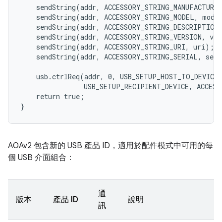
    sendString(addr, ACCESSORY_STRING_MANUFACTURER
    sendString(addr, ACCESSORY_STRING_MODEL, model
    sendString(addr, ACCESSORY_STRING_DESCRIPTION,
    sendString(addr, ACCESSORY_STRING_VERSION, ver
    sendString(addr, ACCESSORY_STRING_URI, uri);

    sendString(addr, ACCESSORY_STRING_SERIAL, seri
    usb.ctrlReq(addr, 0, USB_SETUP_HOST_TO_DEVICE 
                USB_SETUP_RECIPIENT_DEVICE, ACCESS
    return true;

AOAv2 包含新的 USB 產品 ID，適用於配件模式中可用的每
個 USB 介面組合：
通
版本
產品 ID
說明
訊