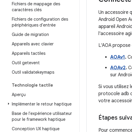
Fichiers de mappage des
caractères clés
Un accessoire q
Fichiers de configuration des
Android Open Ac
périphériques d'entrée
appareil Android
l'accessoire agi
Guide de migration
Appareils avec clavier
L'AOA propose 
Appareils tactiles
AOAv1
.
Co
Outil getevent
AOAv2
.
Co
Outil validatekeymaps
sur Androi
Technologie tactile
Si vous utilise
protocole adb o
Aperçu
votre accessoir
Implémenter le retour haptique
Base de l'expérience utilisateur
Étapes suiv
pour le framework haptique
Conception UX haptique
Pour commencer 