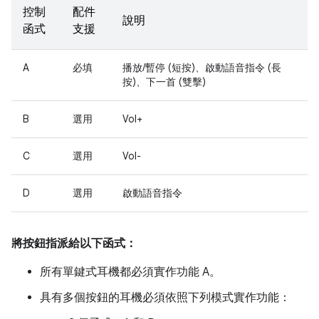
控制
配件
說明
函式
支援
A
必填
播放/暫停 (短按)、啟動語音指令 (長
按)、下一首 (雙擊)
B
選用
Vol+
C
選用
Vol-
D
選用
啟動語音指令
將按鈕指派給以下函式：
所有單鍵式耳機都必須實作功能 A。
具有多個按鈕的耳機必須依照下列模式實作功能：