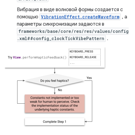
Вибрация в виде волновой формы создается с
помощью
VibrationEffect.createWaveform
, а
параметры синхронизации задаются в
frameworks/base/core/res/res/values/config
.xml##config_clockTickVibePattern
.