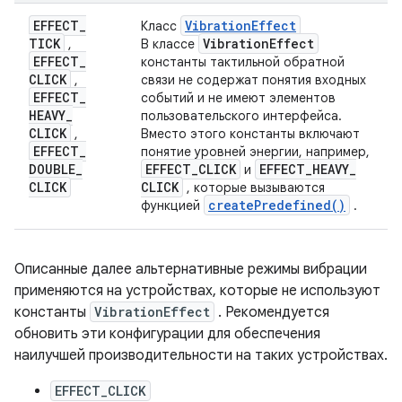
EFFECT
_
Vibration
Effect
Класс
TICK
Vibration
Effect
,
В классе
EFFECT
_
константы тактильной обратной
CLICK
,
связи не содержат понятия входных
EFFECT
_
событий и не имеют элементов
HEAVY
_
пользовательского интерфейса.
CLICK
,
Вместо этого константы включают
EFFECT
_
понятие уровней энергии, например,
DOUBLE
_
EFFECT
_
CLICK
EFFECT
_
HEAVY
_
и
CLICK
CLICK
, которые вызываются
create
Predefined(
)
функцией
.
Описанные далее альтернативные режимы вибрации
применяются на устройствах, которые не используют
константы
VibrationEffect
. Рекомендуется
обновить эти конфигурации для обеспечения
наилучшей производительности на таких устройствах.
EFFECT_CLICK