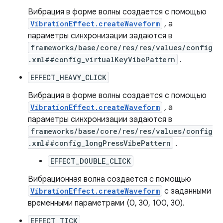
Вибрация в форме волны создается с помощью
VibrationEffect.createWaveform
, а
параметры синхронизации задаются в
frameworks/base/core/res/res/values/config
.xml##config_virtualKeyVibePattern
.
EFFECT_HEAVY_CLICK
Вибрация в форме волны создается с помощью
VibrationEffect.createWaveform
, а
параметры синхронизации задаются в
frameworks/base/core/res/res/values/config
.xml##config_longPressVibePattern
.
EFFECT_DOUBLE_CLICK
Вибрационная волна создается с помощью
VibrationEffect.createWaveform
с заданными
временными параметрами (0, 30, 100, 30).
EFFECT_TICK