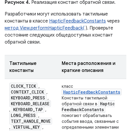
Рисунок 4.
Реализация констант обратной связи.
Разработчики могут использовать тактильные
константы в классе
HapticFeedbackConstants
через
метод View.performHapticFeedback(
). Проверьте
состояние следующих общедоступных констант
обратной связи.
Тактильные
Места расположения и
константы
краткие описания
CLOCK
_
TICK
,
класс
CONTEXT
_
CLICK
HapticFeedbackConstants
,
KEYBOARD
_
PRESS
,
Константы тактильной
KEYBOARD
_
RELEASE
Haptic
обратной связи в
KEYBOARD
_
TAP
Feedback
Constants
,
,
LONG
_
PRESS
,
помогают обрабатывать
TEXT
_
HANDLE
_
MOVE
события ввода, связанные с
VIRTUAL
_
KEY
,
,
определенными элементами