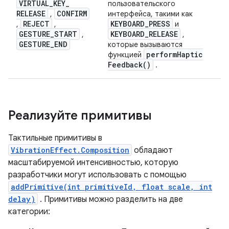
VIRTUAL
_
KEY
_
пользовательского
RELEASE
CONFIRM
,
интерфейса, такими как
REJECT
KEYBOARD
_
PRESS
,
,
и
GESTURE
_
START
KEYBOARD
_
RELEASE
,
,
GESTURE
_
END
которые вызываются
perform
Haptic
функцией
Feedback(
)
.
Реализуйте примитивы
Тактильные примитивы в
VibrationEffect.Composition
обладают
масштабируемой интенсивностью, которую
разработчики могут использовать с помощью
addPrimitive(int primitiveId, float scale, int
delay)
. Примитивы можно разделить на две
категории: