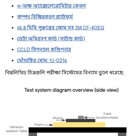
৩-অক্ষ অ্যাক্সেলেরোমিটার কেবল
কম্পন বিচ্ছিন্নকরণ প্ল্যাটফর্ম
২৫.৪ মিমি পুরুত্বের ফোম সহ 3M CF-40EG
ডেটা অধিগ্রহণ কার্ড (সাউন্ড কার্ড)
CCLD সিগন্যাল কন্ডিশনার
মৌমাছির মোম: YJ-0216
নিম্নলিখিত চিত্রগুলি পরীক্ষা সিস্টেমের বিন্যাস তুলে ধরেছে: