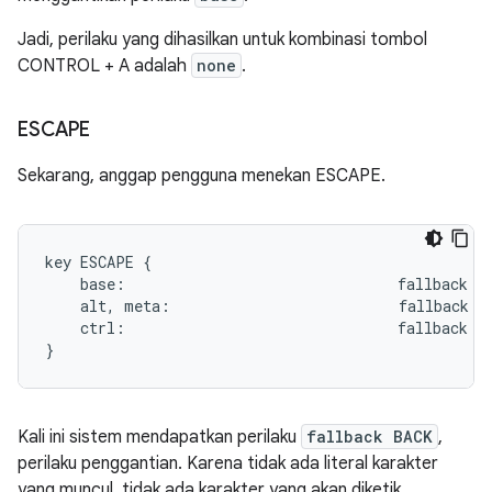
Jadi, perilaku yang dihasilkan untuk kombinasi tombol
CONTROL + A adalah
none
.
ESCAPE
Sekarang, anggap pengguna menekan ESCAPE.
key ESCAPE {

    base:                               fallback BA
    alt, meta:                          fallback HO
    ctrl:                               fallback ME
Kali ini sistem mendapatkan perilaku
fallback BACK
,
perilaku penggantian. Karena tidak ada literal karakter
yang muncul, tidak ada karakter yang akan diketik.