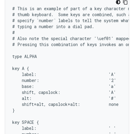
# This is an example of part of a key character map
# thumb keyboard.  Some keys are combined, such as 
# specify `number` labels to tell the system what t
# typing a number into a dial pad.

#

# Also note the special character '\uef01' mapped 
# Pressing this combination of keys invokes an on-s
type ALPHA

key A {

    label:                              'A'

    number:                             '2'

    base:                               'a'

    shift, capslock:                    'A'

    alt:                                '#'

    shift+alt, capslock+alt:            none

}

key SPACE {

    label:                              ' '
