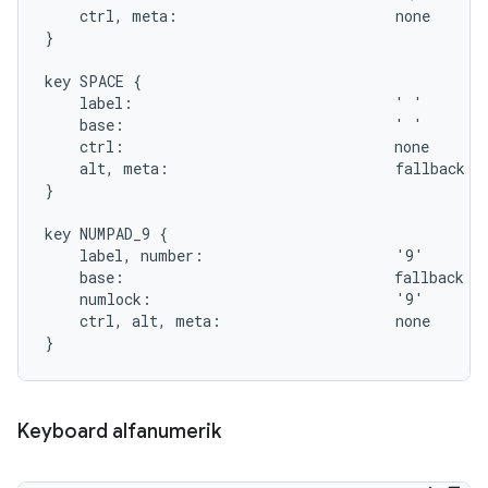
    ctrl, meta:                         none

}

key SPACE {

    label:                              ' '

    base:                               ' '

    ctrl:                               none

    alt, meta:                          fallback SE
}

key NUMPAD_9 {

    label, number:                      '9'

    base:                               fallback PA
    numlock:                            '9'

    ctrl, alt, meta:                    none

Keyboard alfanumerik