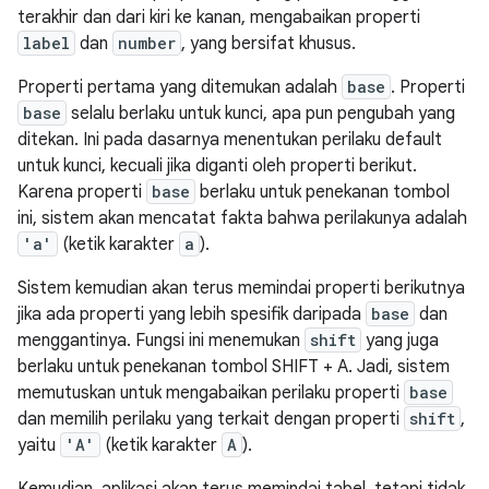
terakhir dan dari kiri ke kanan, mengabaikan properti
label
dan
number
, yang bersifat khusus.
Properti pertama yang ditemukan adalah
base
. Properti
base
selalu berlaku untuk kunci, apa pun pengubah yang
ditekan. Ini pada dasarnya menentukan perilaku default
untuk kunci, kecuali jika diganti oleh properti berikut.
Karena properti
base
berlaku untuk penekanan tombol
ini, sistem akan mencatat fakta bahwa perilakunya adalah
'a'
(ketik karakter
a
).
Sistem kemudian akan terus memindai properti berikutnya
jika ada properti yang lebih spesifik daripada
base
dan
menggantinya. Fungsi ini menemukan
shift
yang juga
berlaku untuk penekanan tombol SHIFT + A. Jadi, sistem
memutuskan untuk mengabaikan perilaku properti
base
dan memilih perilaku yang terkait dengan properti
shift
,
yaitu
'A'
(ketik karakter
A
).