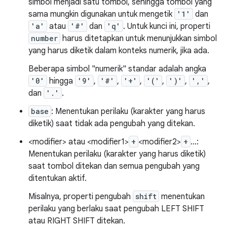
simbol menjadi satu tombol, sehingga tombol yang
sama mungkin digunakan untuk mengetik
'1'
dan
'a'
atau
'#'
dan
'q'
. Untuk kunci ini, properti
number
harus ditetapkan untuk menunjukkan simbol
yang harus diketik dalam konteks numerik, jika ada.
Beberapa simbol "numerik" standar adalah angka
'0'
hingga
'9'
,
'#'
,
'+'
,
'('
,
')'
,
','
,
dan
'.'
.
base
: Menentukan perilaku (karakter yang harus
diketik) saat tidak ada pengubah yang ditekan.
<modifier> atau <modifier1>
+
<modifier2>
+
...:
Menentukan perilaku (karakter yang harus diketik)
saat tombol ditekan dan semua pengubah yang
ditentukan aktif.
Misalnya, properti pengubah
shift
menentukan
perilaku yang berlaku saat pengubah LEFT SHIFT
atau RIGHT SHIFT ditekan.