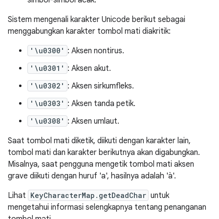
simbol-simbol acak.
Sistem mengenali karakter Unicode berikut sebagai
menggabungkan karakter tombol mati diakritik:
'\u0300'
: Aksen nontirus.
'\u0301'
: Aksen akut.
'\u0302'
: Aksen sirkumfleks.
'\u0303'
: Aksen tanda petik.
'\u0308'
: Aksen umlaut.
Saat tombol mati diketik, diikuti dengan karakter lain,
tombol mati dan karakter berikutnya akan digabungkan.
Misalnya, saat pengguna mengetik tombol mati aksen
grave diikuti dengan huruf 'a', hasilnya adalah 'à'.
Lihat
KeyCharacterMap.getDeadChar
untuk
mengetahui informasi selengkapnya tentang penanganan