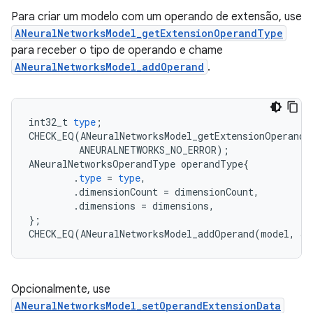
Para criar um modelo com um operando de extensão, use
ANeuralNetworksModel_getExtensionOperandType
para receber o tipo de operando e chame
ANeuralNetworksModel_addOperand
.
int32_t
type
;
CHECK_EQ
(
ANeuralNetworksModel_getExtensionOperandT
ANEURALNETWORKS_NO_ERROR
);
ANeuralNetworksOperandType
operandType
{
.
type
=
type
,
.
dimensionCount
=
dimensionCount
,
.
dimensions
=
dimensions
,
};
CHECK_EQ
(
ANeuralNetworksModel_addOperand
(
model
,
&
o
Opcionalmente, use
ANeuralNetworksModel_setOperandExtensionData