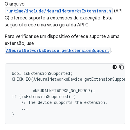
O arquivo
runtime/include/NeuralNetworksExtensions.h
(API
C) oferece suporte a extensões de execução. Esta
seção oferece uma visão geral da API C.
Para verificar se um dispositivo oferece suporte a uma
extensão, use
ANeuralNetworksDevice_getExtensionSupport
.
bool isExtensionSupported;

CHECK_EQ(ANeuralNetworksDevice_getExtensionSupport
                                                   
         ANEURALNETWORKS_NO_ERROR);

if (isExtensionSupported) {

    // The device supports the extension.

    ...
