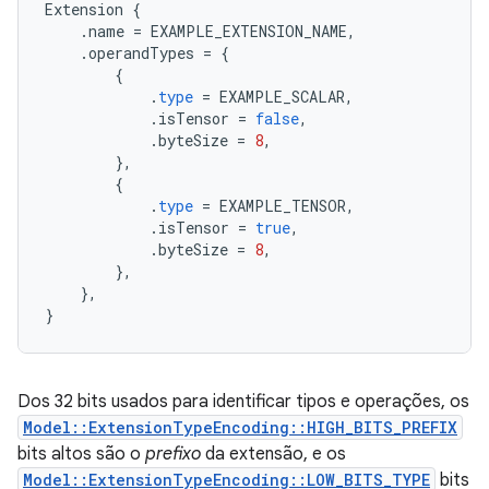
Extension
{
.
name
=
EXAMPLE_EXTENSION_NAME
,
.
operandTypes
=
{
{
.
type
=
EXAMPLE_SCALAR
,
.
isTensor
=
false
,
.
byteSize
=
8
,
},
{
.
type
=
EXAMPLE_TENSOR
,
.
isTensor
=
true
,
.
byteSize
=
8
,
},
},
}
Dos 32 bits usados para identificar tipos e operações, os
Model::ExtensionTypeEncoding::HIGH_BITS_PREFIX
bits altos são o
prefixo
da extensão, e os
Model::ExtensionTypeEncoding::LOW_BITS_TYPE
bits