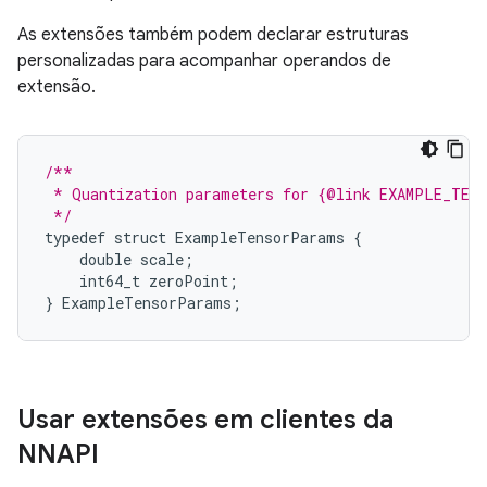
As extensões também podem declarar estruturas
personalizadas para acompanhar operandos de
extensão.
/**
 * Quantization parameters for {@link EXAMPLE_TEN
 */
typedef
struct
ExampleTensorParams
{
double
scale
;
int64_t
zeroPoint
;
}
ExampleTensorParams
;
Usar extensões em clientes da
NNAPI