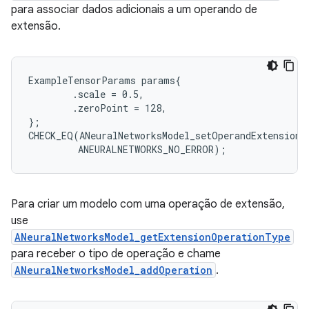
para associar dados adicionais a um operando de
extensão.
ExampleTensorParams params{

        .scale = 0.5,

        .zeroPoint = 128,

};

CHECK_EQ(ANeuralNetworksModel_setOperandExtensionD
Para criar um modelo com uma operação de extensão,
use
ANeuralNetworksModel_getExtensionOperationType
para receber o tipo de operação e chame
ANeuralNetworksModel_addOperation
.