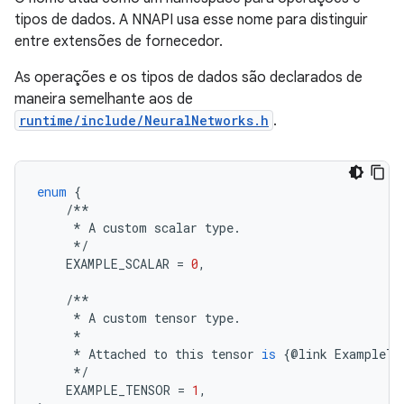
tipos de dados. A NNAPI usa esse nome para distinguir
entre extensões de fornecedor.
As operações e os tipos de dados são declarados de
maneira semelhante aos de
runtime/include/NeuralNetworks.h
.
enum
{
/**
*
A
custom
scalar
type
.
*/
EXAMPLE_SCALAR
=
0
,
/**
*
A
custom
tensor
type
.
*
*
Attached
to
this
tensor
is
{
@
link
ExampleTe
*/
EXAMPLE_TENSOR
=
1
,