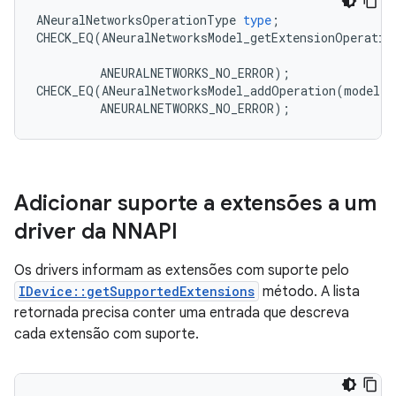
ANeuralNetworksOperationType
type
;
CHECK_EQ
(
ANeuralNetworksModel_getExtensionOperatio
ANEURALNETWORKS_NO_ERROR
);
CHECK_EQ
(
ANeuralNetworksModel_addOperation
(
model
,
ANEURALNETWORKS_NO_ERROR
);
Adicionar suporte a extensões a um
driver da NNAPI
Os drivers informam as extensões com suporte pelo
IDevice::getSupportedExtensions
método. A lista
retornada precisa conter uma entrada que descreva
cada extensão com suporte.