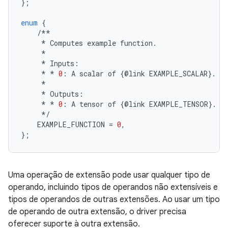
};
enum
{
/**
*
Computes
example
function
.
*
*
Inputs
:
*
*
0
:
A
scalar
of
{
@
link
EXAMPLE_SCALAR
}
.
*
*
Outputs
:
*
*
0
:
A
tensor
of
{
@
link
EXAMPLE_TENSOR
}
.
*/
EXAMPLE_FUNCTION
=
0
,
};
Uma operação de extensão pode usar qualquer tipo de
operando, incluindo tipos de operandos não extensíveis e
tipos de operandos de outras extensões. Ao usar um tipo
de operando de outra extensão, o driver precisa
oferecer suporte à outra extensão.