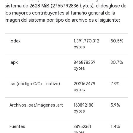
sistema de 2628 MiB (2755792836 bytes), el desglose de
los mayores contribuyentes al tamaño general de la
imagen del sistema por tipo de archivo es el siguiente:
.odex
1,391,770,312
50.5%
bytes
.apk
846878259
30.7%
bytes
.so (código C/C++ nativo)
202162479
7.3%
bytes
Archivos .oat/imágenes .art
163892188
5.9%
bytes
Fuentes
38952361
1.4%
bytes