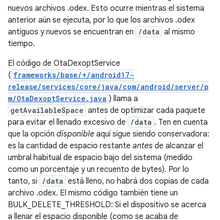
nuevos archivos .odex. Esto ocurre mientras el sistema
anterior aún se ejecuta, por lo que los archivos .odex
antiguos y nuevos se encuentran en
/data
al mismo
tiempo.
El código de OtaDexoptService
(
frameworks/base/+/android17-
release/services/core/java/com/android/server/p
m/OtaDexoptService.java
) llama a
getAvailableSpace
antes de optimizar cada paquete
para evitar el llenado excesivo de
/data
. Ten en cuenta
que la opción
disponible
aquí sigue siendo conservadora:
es la cantidad de espacio restante
antes
de alcanzar el
umbral habitual de espacio bajo del sistema (medido
como un porcentaje y un recuento de bytes). Por lo
tanto, si
/data
está lleno, no habrá dos copias de cada
archivo .odex. El mismo código también tiene un
BULK_DELETE_THRESHOLD: Si el dispositivo se acerca
a llenar el espacio disponible (como se acaba de