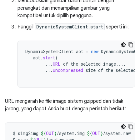
Mencocokkan gambar dalam daftar dengan
perangkat dan menampilkan gambar yang
kompatibel untuk dipilih pengguna.
Panggil
DynamicSystemClient.start
seperti ini:
DynamicSystemClient
aot
=
new
DynamicSystemCl
aot
.
start
(
...
URL
of
the
selected
image
...,
...
uncompressed
size
of
the
selected
URL mengarah ke file image sistem gzipped dan tidak
jarang, yang dapat Anda buat dengan perintah berikut:
$
simg2img
${
OUT
}
/system.img
${
OUT
}
/system.raw

$
gzip
${
OUT
}
/system.raw
