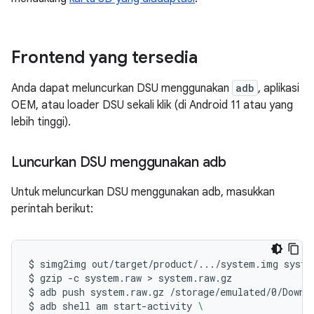
Frontend yang tersedia
Anda dapat meluncurkan DSU menggunakan
adb
, aplikasi
OEM, atau loader DSU sekali klik (di Android 11 atau yang
lebih tinggi).
Luncurkan DSU menggunakan adb
Untuk meluncurkan DSU menggunakan adb, masukkan
perintah berikut:
$
simg2img
out/target/product/.../system.img
syste
$
gzip
-c
system.raw
 > 
system.raw.gz

$
adb
push
system.raw.gz
/storage/emulated/0/Downlo
$
adb
shell
am
start-activity
\