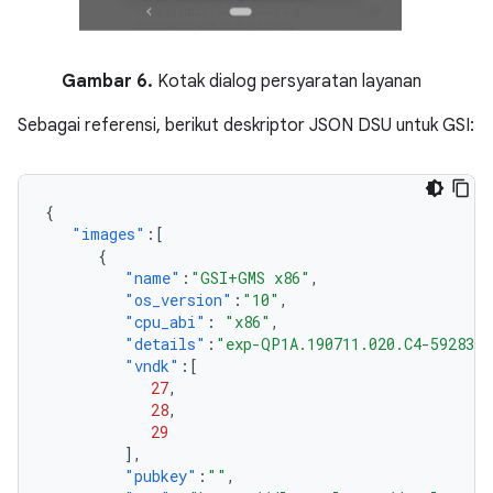
Gambar 6.
Kotak dialog persyaratan layanan
Sebagai referensi, berikut deskriptor JSON DSU untuk GSI:
{
"images"
:[
{
"name"
:
"GSI+GMS x86"
,
"os_version"
:
"10"
,
"cpu_abi"
:
"x86"
,
"details"
:
"exp-QP1A.190711.020.C4-5928301
"vndk"
:[
27
,
28
,
29
],
"pubkey"
:
""
,