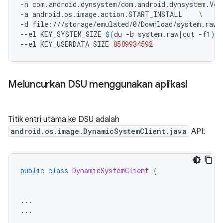
-n
com.android.dynsystem/com.android.dynsystem.Ver
-a
android.os.image.action.START_INSTALL
\
-d
file:///storage/emulated/0/Download/system.raw.
--el
KEY_SYSTEM_SIZE
$(
du
-b
system.raw
|
cut
-f1
)
--el
KEY_USERDATA_SIZE
8589934592
Meluncurkan DSU menggunakan aplikasi
Titik entri utama ke DSU adalah
android.os.image.DynamicSystemClient.java
API:
public
class
DynamicSystemClient
{
...
...