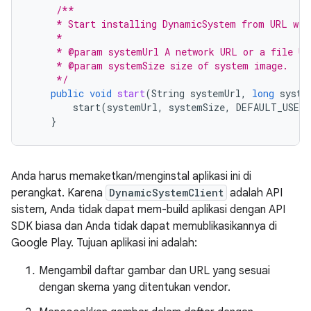
/**
     * Start installing DynamicSystem from URL wit
     *
     * @param systemUrl A network URL or a file UR
     * @param systemSize size of system image.
     */
public
void
start
(
String
systemUrl
,
long
syste
start
(
systemUrl
,
systemSize
,
DEFAULT_USERD
}
Anda harus memaketkan/menginstal aplikasi ini di
perangkat. Karena
DynamicSystemClient
adalah API
sistem, Anda tidak dapat mem-build aplikasi dengan API
SDK biasa dan Anda tidak dapat memublikasikannya di
Google Play. Tujuan aplikasi ini adalah:
Mengambil daftar gambar dan URL yang sesuai
dengan skema yang ditentukan vendor.