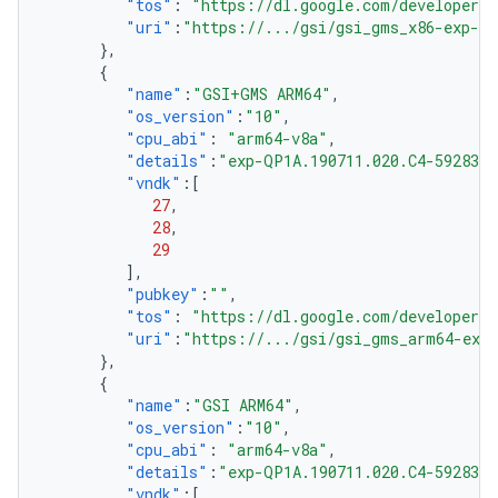
"tos"
:
"https://dl.google.com/developers/
"uri"
:
"https://.../gsi/gsi_gms_x86-exp-QP
},
{
"name"
:
"GSI+GMS ARM64"
,
"os_version"
:
"10"
,
"cpu_abi"
:
"arm64-v8a"
,
"details"
:
"exp-QP1A.190711.020.C4-5928301
"vndk"
:[
27
,
28
,
29
],
"pubkey"
:
""
,
"tos"
:
"https://dl.google.com/developers/
"uri"
:
"https://.../gsi/gsi_gms_arm64-exp-
},
{
"name"
:
"GSI ARM64"
,
"os_version"
:
"10"
,
"cpu_abi"
:
"arm64-v8a"
,
"details"
:
"exp-QP1A.190711.020.C4-5928301
"vndk"
:[