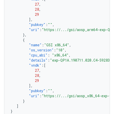
27
,
28
,
29
],
"pubkey"
:
""
,
"uri"
:
"https://.../gsi/aosp_arm64-exp-QP1
},
{
"name"
:
"GSI x86_64"
,
"os_version"
:
"10"
,
"cpu_abi"
:
"x86_64"
,
"details"
:
"exp-QP1A.190711.020.C4-5928301
"vndk"
:[
27
,
28
,
29
],
"pubkey"
:
""
,
"uri"
:
"https://.../gsi/aosp_x86_64-exp-QP
}
]
}