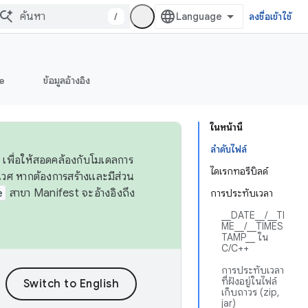
/
ลงชื่อเข้าใช้
e
ข้อมูลอ้างอิง
ในหน้านี้
ลำดับไฟล์
 เพื่อให้สอดคล้องกับโมเดลการ
ไดเรกทอรีบิลด์
ศ หากต้องการสร้างและมีส่วน
e
สาขา Manifest จะอ้างอิงถึง
การประทับเวลา
__DATE__/__TI
ME__/__TIMES
TAMP__ ใน
C/C++
การประทับเวลา
ที่ฝังอยู่ในไฟล์
เก็บถาวร (zip,
jar)