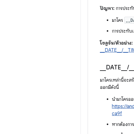
ปัญหา:
การประทับ
มาโคร
__D
การประทับเวล
โซลูชัน/ตัวอย่าง:
__DATE__/__TI
_
_
DATE
_
_
/
_
มาโครเหล่านี้จะสร
ออกมีดังนี้
นำมาโครออก 
https://a
ca9f
หากต้องการร