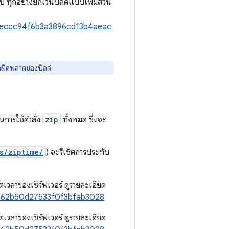
ด้กับ ทุกอย่างยกเว้นบิลด์แบบเพิ่มส่วน
977eccc94f6b3a3896cd13b4aeac
้อผิดพลาดของบิลด์
การใช้คำสั่ง
zip
ทั้งหมด ซึ่งจะ
s/ziptime/
) จะรีเซ็ตการประทับ
เวลาของเซิร์ฟเวอร์ ดูรายละเอียด
39162b50d27533f0f3bfab3028
เวลาของเซิร์ฟเวอร์ ดูรายละเอียด