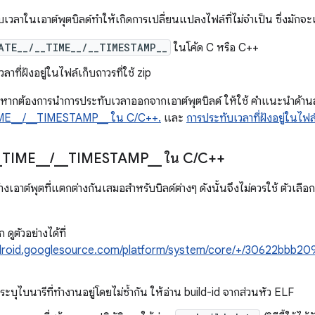
เวลาในเอาต์พุตบิลด์ทำให้เกิดการเปลี่ยนแปลงไฟล์ที่ไม่จำเป็น ซึ่งมักจะ
ATE__/__TIME__/__TIMESTAMP__
ในโค้ด C หรือ C++
าที่ฝังอยู่ในไฟล์เก็บถาวรที่ใช้ zip
หากต้องการนำการประทับเวลาออกจากเอาต์พุตบิลด์ ให้ใช้ คำแนะนำด้าน
ME__/__TIMESTAMP__ ใน C/C++.
และ
การประทับเวลาที่ฝังอยู่ในไฟล
_
TIME
_
_
/
_
_
TIMESTAMP
_
_
ใน C
/
C++
้างเอาต์พุตที่แตกต่างกันเสมอสำหรับบิลด์ต่างๆ ดังนั้นจึงไม่ควรใช้ ตัวเล
ดูตัวอย่างได้ที่
ndroid.googlesource.com/platform/system/core/+/30622bbb
ะบุไบนารีที่ทำงานอยู่โดยไม่ซ้ำกัน ให้อ่าน build-id จากส่วนหัว ELF