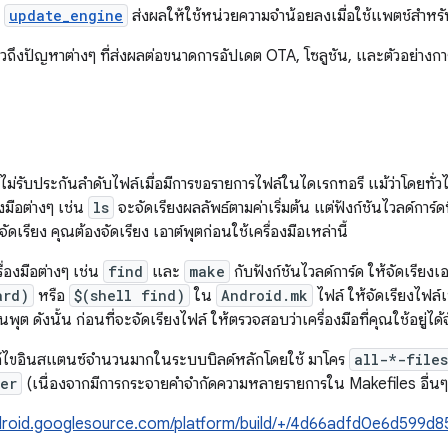
ง
update_engine
ส่งผลให้ใช้หน่วยความจำน้อยลงเมื่อใช้แพตช์สำห
าวถึงปัญหาต่างๆ ที่ส่งผลต่อขนาดการอัปเดต OTA, โซลูชัน, และตัวอย่างก
ไม่รับประกันลำดับไฟล์เมื่อมีการขอรายการไฟล์ในไดเรกทอรี แม้ว่าโดยทั
องมือต่างๆ เช่น
ls
จะจัดเรียงผลลัพธ์ตามค่าเริ่มต้น แต่ฟังก์ชันไวลด์การ์ดท
ัดเรียง คุณต้องจัดเรียง เอาต์พุตก่อนใช้เครื่องมือเหล่านี้
ครื่องมือต่างๆ เช่น
find
และ
make
กับฟังก์ชันไวลด์การ์ด ให้จัดเรียงเ
ard)
หรือ
$(shell find)
ใน
Android.mk
ไฟล์ ให้จัดเรียงไฟล์เ
พุต ดังนั้น ก่อนที่จะจัดเรียงไฟล์ ให้ตรวจสอบว่าเครื่องมือที่คุณใช้อยู่ได้
ก้ไขอินสแตนซ์จำนวนมากในระบบบิลด์หลักโดยใช้ มาโคร
all-*-file
er
(เนื่องจากมีการกระจายคำจำกัดความหลายรายการใน Makefiles อื่นๆ) 
ndroid.googlesource.com/platform/build/+/4d66adfd0e6d59