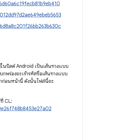
66b6d60a6c19fecb81b9eb410
053012dd97d2ae649ebeb5653
ab56d8a8c201f26bb263b630c
หญ่ในบิลด์ Android เป็นเส้นทางแบบ
อบกพร่องจะเข้ารหัสชื่อเส้นทางแบบ
อนหน้านี้ ดังนั้นไฟล์นี้จะ
ี่ CL:
d60e26f748b8453e27a02