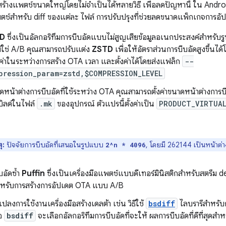
ร้างแพตช์ขนาดใหญ่โดยไม่จำเป็นได้หลายวิธี เพื่อลดปัญหานี้ ใน Android
ตช์สำหรับ diff ของแต่ละ ไฟล์ การปรับปรุงที่ช่วยลดขนาดแพ็กเกจการอั
D
ซึ่งเป็นอัลกอริทึมการบีบอัดแบบไม่สูญเสียข้อมูลอเนกประสงค์สำหรั
ไม่ใช่ A/B คุณสามารถปรับแต่ง
ZSTD
เพื่อให้อัตราส่วนการบีบอัดสูงขึ้นได
งค่าในระหว่างการสร้าง OTA เวลา และตั้งค่าได้โดยส่งแฟล็ก
--
pression_param=zstd,$COMPRESSION_LEVEL
ดหน้าต่างการบีบอัดที่ใช้ระหว่าง OTA คุณสามารถตั้งค่าขนาดหน้าต่างการบ
บิลด์ในไฟล์
.mk
ของอุปกรณ์ ตัวแปรนี้ตั้งค่าเป็น
PRODUCT_VIRTUAL
ุ:
ปัจจัยการบีบอัดที่เสนอในรูปแบบ
, โดยมี 262144 เป็นหน้าต่าง
2^n * 4096
บอัดซ้ำ
Puffin
ซึ่งเป็นเครื่องมือแพตช์แบบดีเทอร์มินิสติกสำหรับสตรีม de
ำหรับการสร้างการอัปเดต OTA แบบ A/B
ปลงการใช้งานเครื่องมือสร้างเดลต้า เช่น วิธีใช้
bsdiff
ไลบรารีสำหรับ
ือ
bsdiff
จะเลือกอัลกอริทึมการบีบอัดที่จะให้ ผลการบีบอัดที่ดีที่สุดสำ