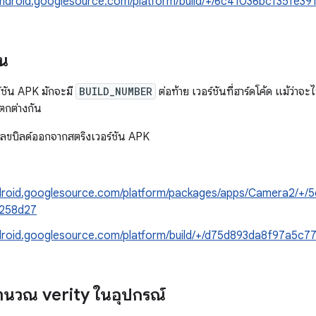
/android.googlesource.com/platform/build/+/6c41036bcf35fe
ัน
์ชัน APK มักจะมี
BUILD_NUMBER
ต่อท้าย เวอร์ชันที่ฮาร์ดโค้ด แม้ว่า
ตกต่างกัน
ขบิลด์ออกจากสตริงเวอร์ชัน APK
ndroid.googlesource.com/platform/packages/apps/Camera2/
258d27
ndroid.googlesource.com/platform/build/+/d75d893da8f97a5c
คำนวณ verity ในอุปกรณ์