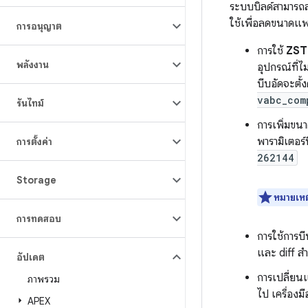
ระบบบิลด์สามารถส
ใช้เพื่อลดขนาดแพ
การอนุญาต
การใช้
ZST
พลังงาน
อุปกรณ์ที่
บีบอัดจะตั้
vabc_com
รันไทม์
การเพิ่มขนา
พารามิเตอร์
การตั้งค่า
262144
Storage
หมายเหต
การทดสอบ
การใช้การบี
และ diff ส
อัปเดต
การเปลี่ยนแ
ภาพรวม
ไป เครื่องม
APEX