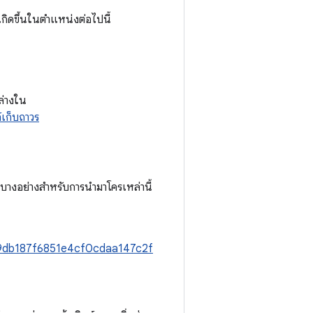
เกิดขึ้นในตำแหน่งต่อไปนี้
ล่างใน
์เก็บถาวร
ือกบางอย่างสำหรับการนำมาโครเหล่านี้
209db187f6851e4cf0cdaa147c2f