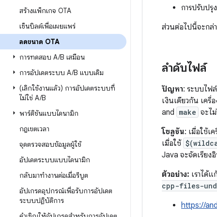
การปรับปรุ
สร้างแพ็กเกจ OTA
เซ็นบิลด์เพื่อเผยแพร่
ส่วนต่อไปนี้จะกล่
ลดขนาด OTA
การทดสอบ A
/
B เสมือน
ลำดับไฟล์
การอัปเดตระบบ A
/
B แบบเดิม
(เลิกใช้งานแล้ว) การอัปเดตระบบที่
ปัญหา
: ระบบไฟล์
ไม่ใช่ A
/
B
เงินเดียวกัน เครื่
and
make
จะไม่จ
พาร์ติชันแบบไดนามิก
กฎเขตเวลา
โซลูชัน
: เมื่อใช้เ
เมื่อใช้
$(wildc
จุดตรวจสอบข้อมูลผู้ใช้
Java จะจัดเรียงอิน
อัปเดตระบบแบบไดนามิก
ตัวอย่าง:
เราได้แ
กลับมาทำงานต่อเมื่อรีบูต
cpp-files-und
อัปเกรดอุปกรณ์เพื่อรับการอัปเดต
ระบบปฏิบัติการ
https://a
คำเชิญให้อัปเกรดสำหรับการอัปเดต