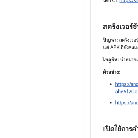
ได้ที่ CL
https:/
สตริงเวอร์ช
ปัญหา:
สตริงเวอร
แต่ APK ก็ยังคงแ
โซลูชัน:
นำหมายเล
ตัวอย่าง:
https://a
abe6f20c
https://a
เปิดใช้การ