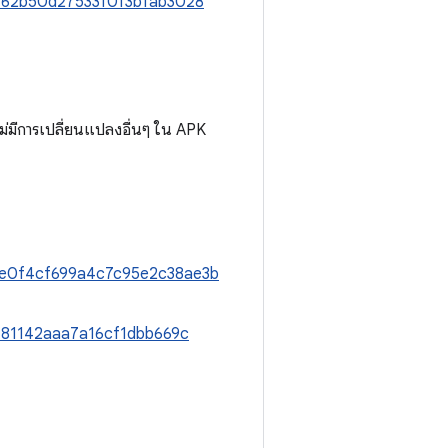
39162b50d27533f0f3bfab3028
จะไม่มีการเปลี่ยนแปลงอื่นๆ ใน APK
+/5e0f4cf699a4c7c95e2c38ae3b
7781142aaa7a16cf1dbb669c