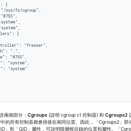
: {

"/sys/fs/cgroup",

"0755",

system",

system",

lers": [

troller": "freezer",

h": ".",

e": "0755",

": "system",

": "system"

含兩個部分：
Cgroups
(說明 cgroup v1 控制器) 和
Cgroups2
(
2 階層中的所有控制器都會掛接在相同位置。因此，「Cgroups2」
部
ID」
和「GID」
屬性，可說明階層根目錄的位置和屬性。「Cgrou