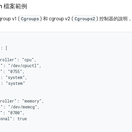
on 檔案範例
up v1 (
Cgroups
) 和 cgroup v2 (
Cgroups2
) 控制器的說明
: [

roller": "cpu",

": "/dev/cpuctl",

": "0755",

: "system",

: "system"

roller": "memory",

": "/dev/memcg",

": "0700",

onal": true
