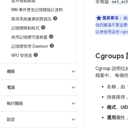
提升遊戲效能
非舊版
set_sc
MM 事件歷史記憶體統計資料
重要事項：
雖
取得系統健康狀態資訊
強烈建議不要這
記憶體限制程式
以便使用這些 cgr
程序記憶體守護精靈
記憶體管理 Daemon
Cgroup
NPU 管理員
Cgroup 說明位
權限
檔案中。 每個
名稱，由
電源
掛接路徑
執行階段
模式
、
UID
選用
屬性
設定