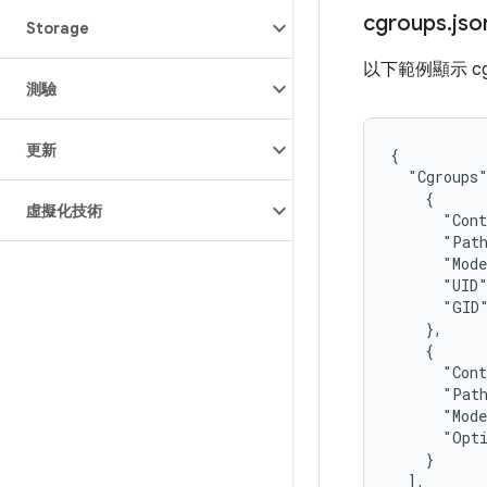
cgroups
.
js
Storage
以下範例顯示 cgro
測驗
更新
{

  "Cgroups"
    {

虛擬化技術
      "Cont
      "Path
      "Mode
      "UID"
      "GID"
    },

    {

      "Cont
      "Path
      "Mode
      "Opti
    }

  ],
