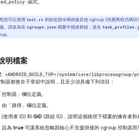
hed_policy
函式。
然您可以使用
初始化指令碼掛接其他 cgroup (供應商程式碼仍可照
init.rc
麼做。請改為在
檔案中描述群組，並在
cgroups.json
task_profiles.
oup。
s 說明檔案
於
<ANDROID_BUILD_TOP>/system/core/libprocessgroup/p
控制器都會在子章節中說明，且至少須具備下列項目：
「控制器」
欄位定義。
，由「路徑」
欄位定義。
(使用者 ID) 和
GID
(群組 ID)，說明這個路徑下檔案的擁有者和
，設為
true
可讓系統忽略因核心不支援掛接的 cgroup 控制器