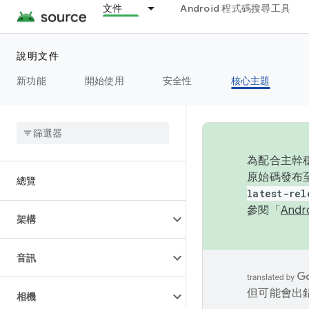
文件
Android 程式碼搜尋工具
說明文件
新功能
開始使用
安全性
核心主題
為配合主幹穩
原始碼發布至
總覽
latest-rel
參閱「
And
架構
音訊
但可能會出
相機