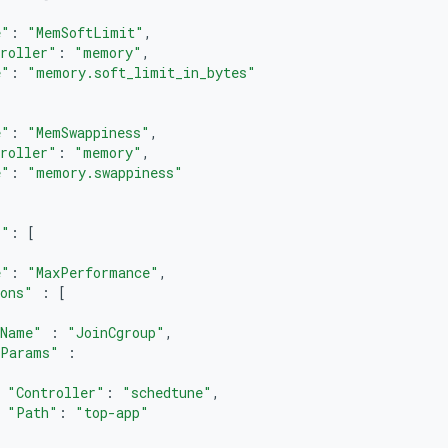
e"
:
"MemSoftLimit"
,
roller"
:
"memory"
,
e"
:
"memory.soft_limit_in_bytes"
e"
:
"MemSwappiness"
,
roller"
:
"memory"
,
e"
:
"memory.swappiness"
s"
:
[
e"
:
"MaxPerformance"
,
ions"
:
[
Name"
:
"JoinCgroup"
,
Params"
:
"Controller"
:
"schedtune"
,
"Path"
:
"top-app"