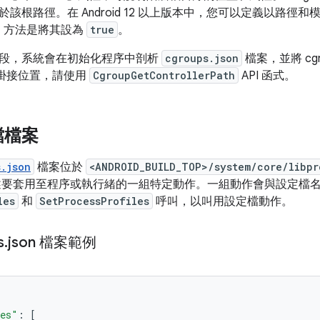
該根路徑。在 Android 12 以上版本中，您可以定義以路徑
制器，方法是將其設為
true
。
段，系統會在初始化程序中剖析
cgroups.json
檔案，並將 cg
p 掛接位置，請使用
CgroupGetControllerPath
API 函式。
檔檔案
s.json
檔案位於
<ANDROID_BUILD_TOP>/system/core/libpr
述要套用至程序或執行緒的一組特定動作。一組動作會與設定檔
les
和
SetProcessProfiles
呼叫，以叫用設定檔動作。
s
.
json 檔案範例
tes"
:
[