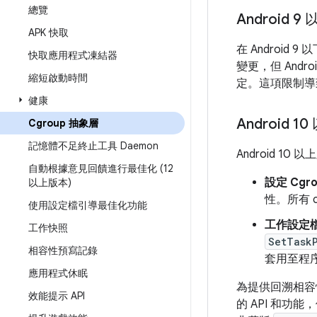
總覽
Android 9
APK 快取
在 Android 
快取應用程式凍結器
變更，但 And
縮短啟動時間
定。這項限制導致
健康
Android 1
Cgroup 抽象層
記憶體不足終止工具 Daemon
Android 10
自動根據意見回饋進行最佳化 (12
設定 Cgr
以上版本)
性。所有 
使用設定檔引導最佳化功能
工作設定
工作快照
SetTask
相容性預寫記錄
套用至程序或
應用程式休眠
為提供回溯相
效能提示 API
的 API 和功