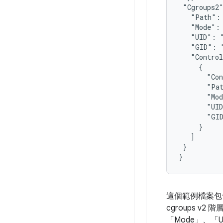
 "Cgroups2"
   "Path": 
   "Mode": 
   "UID": "
   "GID": "
   "Control
     {

       "Con
       "Pat
       "Mod
       "UID
       "GID
     }

   ]

 }

這個範例檔案包
cgroups v
「Mode」
、「U