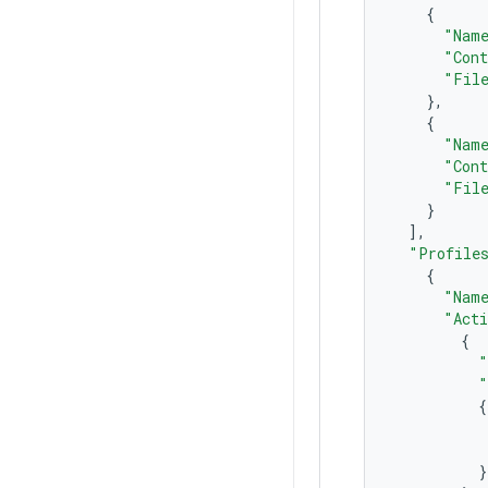
{
"Nam
"Cont
"Fil
},
{
"Nam
"Cont
"Fil
}
],
"Profile
{
"Nam
"Act
{
"
"
{
}