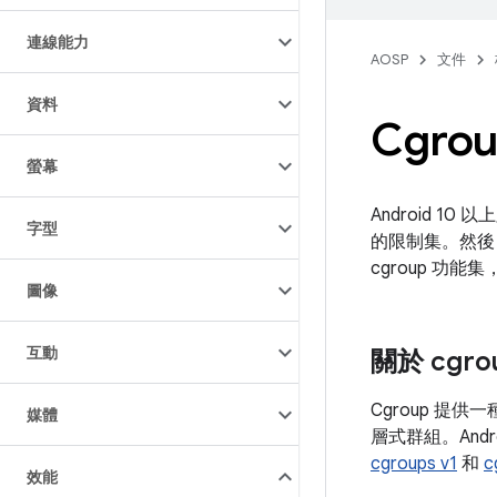
連線能力
AOSP
文件
資料
Cgro
螢幕
Android 
字型
的限制集。然後
cgroup 功
圖像
互動
關於 cgro
Cgroup 提
媒體
層式群組。Andr
cgroups v1
和
c
效能