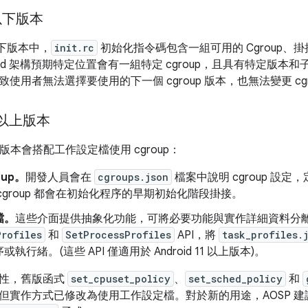
 以下版本
9 以下版本中，
init.rc
初始化指令碼包含一組可用的 Cgroup
roid 架構預期特定位置會有一組特定 cgroup，且具有特定版
使用者無法選擇要使用的下一個 cgroup 版本，也無法變更 cg
0 以上版本
 以上版本會搭配工作設定檔使用 cgroup：
oup。
開發人員會在
cgroups.json
檔案中說明 cgroup 設定，
cgroup 都會在初始化程序的早期初始化階段掛接。
檔。
這些介面提供抽象化功能，可將必要功能與實作詳細資料分離。A
Profiles
和
SetProcessProfiles
API，將
task_profiles.
執行緒。(這些 API 僅適用於 Android 11 以上版本)。
容性，舊版函式
set_cpuset_policy
、
set_sched_policy
和
能，但實作方式已修改為使用工作設定檔。對於新的用途，AOSP 建