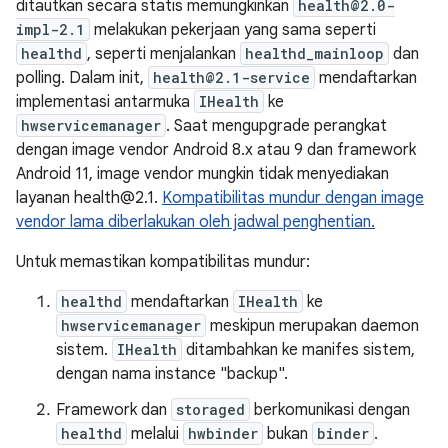
ditautkan secara statis memungkinkan
health@2.0-
impl-2.1
melakukan pekerjaan yang sama seperti
healthd
, seperti menjalankan
healthd_mainloop
dan
polling. Dalam init,
health@2.1-service
mendaftarkan
implementasi antarmuka
IHealth
ke
hwservicemanager
. Saat mengupgrade perangkat
dengan image vendor Android 8.x atau 9 dan framework
Android 11, image vendor mungkin tidak menyediakan
layanan health@2.1.
Kompatibilitas mundur dengan image
vendor lama diberlakukan oleh jadwal penghentian.
Untuk memastikan kompatibilitas mundur:
healthd
mendaftarkan
IHealth
ke
hwservicemanager
meskipun merupakan daemon
sistem.
IHealth
ditambahkan ke manifes sistem,
dengan nama instance "backup".
Framework dan
storaged
berkomunikasi dengan
healthd
melalui
hwbinder
bukan
binder
.