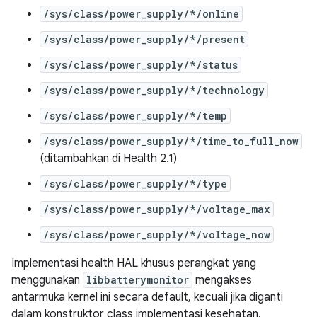
/sys/class/power_supply/*/online
/sys/class/power_supply/*/present
/sys/class/power_supply/*/status
/sys/class/power_supply/*/technology
/sys/class/power_supply/*/temp
/sys/class/power_supply/*/time_to_full_now
(ditambahkan di Health 2.1)
/sys/class/power_supply/*/type
/sys/class/power_supply/*/voltage_max
/sys/class/power_supply/*/voltage_now
Implementasi health HAL khusus perangkat yang
menggunakan
libbatterymonitor
mengakses
antarmuka kernel ini secara default, kecuali jika diganti
dalam konstruktor class implementasi kesehatan.