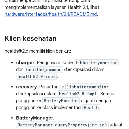
Untuk mengetahui informasi tentang cara
mengimplementasikan layanan Health 2.1, lihat
hardware/interfaces/health/2.1/README.md
.
Klien kesehatan
health@2.x memiliki klien berikut:
charger.
Penggunaan kode
libbatterymonitor
dan
healthd_common
dienkapsulasi dalam
health@2.0-impl
.
recovery.
Penautan ke
libbatterymonitor
dienkapsulasi dalam
health@2.0-impl
. Semua
panggilan ke
BatteryMonitor
diganti dengan
panggilan ke class implementasi
Health
.
BatteryManager.
BatteryManager.queryProperty(int id)
adalah