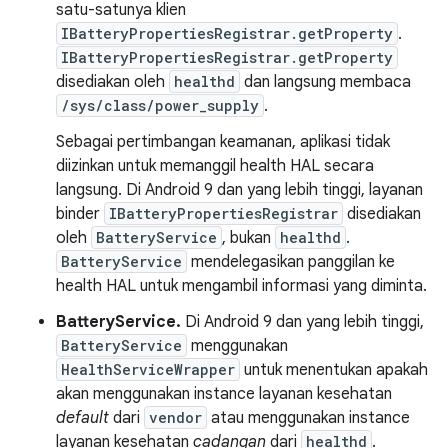
satu-satunya klien
IBatteryPropertiesRegistrar.getProperty
.
IBatteryPropertiesRegistrar.getProperty
disediakan oleh
healthd
dan langsung membaca
/sys/class/power_supply
.
Sebagai pertimbangan keamanan, aplikasi tidak
diizinkan untuk memanggil health HAL secara
langsung. Di Android 9 dan yang lebih tinggi, layanan
binder
IBatteryPropertiesRegistrar
disediakan
oleh
BatteryService
, bukan
healthd
.
BatteryService
mendelegasikan panggilan ke
health HAL untuk mengambil informasi yang diminta.
BatteryService.
Di Android 9 dan yang lebih tinggi,
BatteryService
menggunakan
HealthServiceWrapper
untuk menentukan apakah
akan menggunakan instance layanan kesehatan
default
dari
vendor
atau menggunakan instance
layanan kesehatan
cadangan
dari
healthd
.