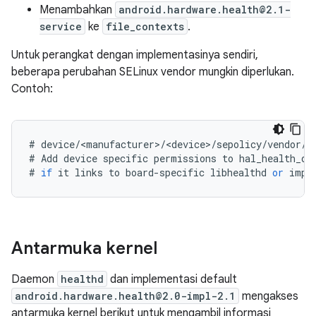
Menambahkan
android.hardware.health@2.1-
service
ke
file_contexts
.
Untuk perangkat dengan implementasinya sendiri,
beberapa perubahan SELinux vendor mungkin diperlukan.
Contoh:
#
device
/
<
manufacturer
>
/
<
device
>
/
sepolicy
/
vendor
/
h
#
Add
device
specific
permissions
to
hal_health_de
#
if
it
links
to
board
-
specific
libhealthd
or
impl
Antarmuka kernel
Daemon
healthd
dan implementasi default
android.hardware.health@2.0-impl-2.1
mengakses
antarmuka kernel berikut untuk mengambil informasi