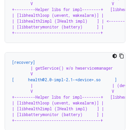
V                                  V      
+---------Helper libs for impl--------+   [libheal
| [libhealthloop (uevent, wakealarm)] |           
| [libhealth2impl (IHealth impl)    ] | <---------
| [libbatterymonitor (battery)      ] |
+-------------------------------------+
[recovery]
| getService() w/o hwservicemanager
V
[      health@2.0-impl-2.1-<device>.so      ]
|                                  | (devi
V                                  V
+---------Helper libs for impl--------+   [libheal
| [libhealthloop (uevent, wakealarm)] |
| [libhealth2impl (IHealth impl)    ] |
| [libbatterymonitor (battery)      ] |
+-------------------------------------+