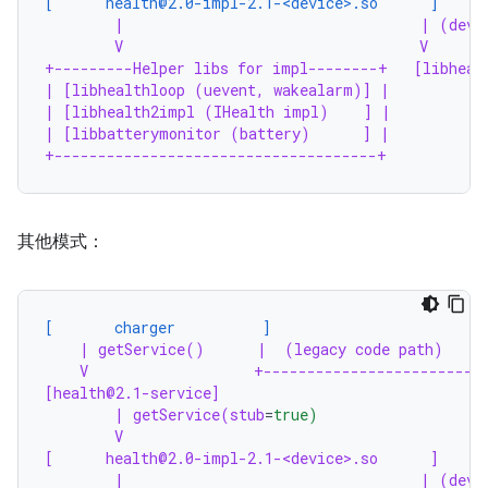
[      health@2.0-impl-2.1-<device>.so      ]
|                                  | (devi
V                                  V
+---------Helper libs for impl--------+   [libheal
| [libhealthloop (uevent, wakealarm)] |
| [libhealth2impl (IHealth impl)    ] |
| [libbatterymonitor (battery)      ] |
+-------------------------------------+
其他模式：
[       charger          ]
| getService()      |  (legacy code path)
V                   +-------------------------
[health@2.1-service]                              
| getService(stub
=
true)                   
V                                         
[      health@2.0-impl-2.1-<device>.so      ]     
|                                  | (devi