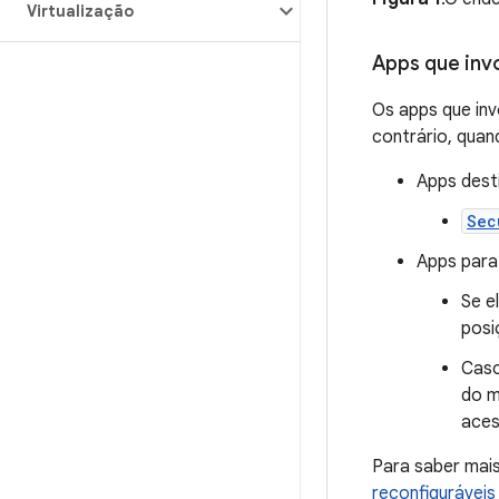
Virtualização
Apps que inv
Os apps que inv
contrário, quan
Apps dest
Sec
Apps para
Se e
posi
Caso
do m
aces
Para saber mais
reconfiguráveis