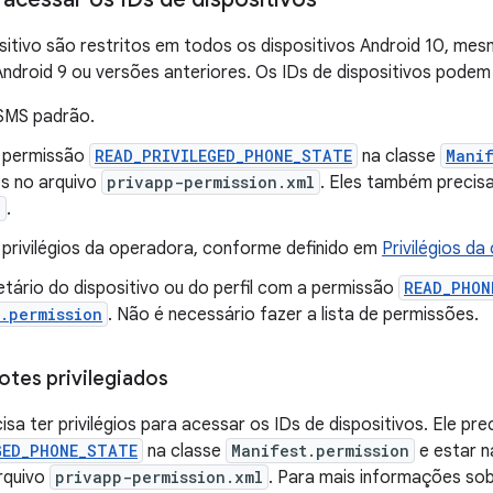
sitivo são restritos em todos os dispositivos Android 10, me
ndroid 9 ou versões anteriores. Os IDs de dispositivos podem
SMS padrão.
 permissão
READ_PRIVILEGED_PHONE_STATE
na classe
Manif
s no arquivo
privapp-permission.xml
. Eles também precis
p
.
privilégios da operadora, conforme definido em
Privilégios d
tário do dispositivo ou do perfil com a permissão
READ_PHON
.permission
. Não é necessário fazer a lista de permissões.
otes privilegiados
sa ter privilégios para acessar os IDs de dispositivos. Ele pre
GED_PHONE_STATE
na classe
Manifest.permission
e estar n
rquivo
privapp-permission.xml
. Para mais informações sob