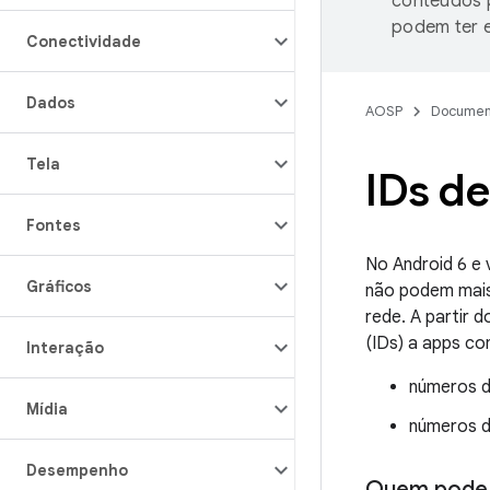
conteúdos p
podem ter e
Conectividade
Dados
AOSP
Documen
Tela
IDs de
Fontes
No Android 6 e 
Gráficos
não podem mais 
rede. A partir 
(IDs) a apps c
Interação
números de
Mídia
números de
Desempenho
Quem pode a