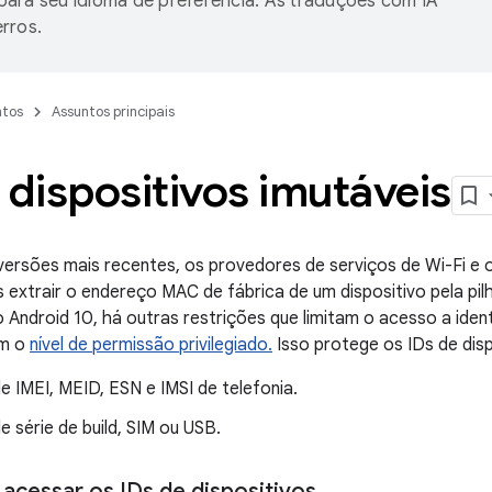
ara seu idioma de preferência. As traduções com IA
rros.
tos
Assuntos principais
 dispositivos imutáveis
versões mais recentes, os provedores de serviços de Wi-Fi e 
extrair o endereço MAC de fábrica de um dispositivo pela pilh
do Android 10, há outras restrições que limitam o acesso a iden
om o
nível de permissão privilegiado
.
Isso protege os IDs de dis
 IMEI, MEID, ESN e IMSI de telefonia.
 série de build, SIM ou USB.
cessar os IDs de dispositivos