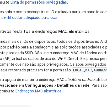
nsulte
Lista de permissões privilegiadas
.
es sobre como conseguir um ID exclusivo para um pacote
sem
identificador adequado para usar
.
itivos restritos e endereços MAC aleatórios
 ainda mais os IDs de dispositivos, todos os dispositivos no A
 por padrão para a sondagem e as solicitações associadas e
ente para cada SSID. Não use o endereço MAC de fábrica do di
 (AP) virtual ou casos de uso do Wi-Fi Direct. Ele precisa pe
icamente que não são apps privilegiados. Os apps privilegiado
 seja retornado precisam ter a permissão
LOCAL_MAC_ADDRES
m a opção de manter o endereço MAC
aleatório padrão
atribu
ivacidade
em
Configurações
>
Detalhes da rede
. Para sa
 consulte
Endereços MAC aleatórios
.