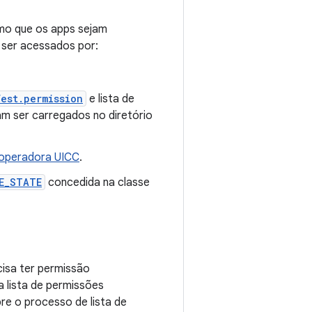
smo que os apps sejam
 ser acessados por:
est.permission
e lista de
am ser carregados no diretório
a operadora UICC
.
E_STATE
concedida na classe
cisa ter permissão
a lista de permissões
re o processo de lista de