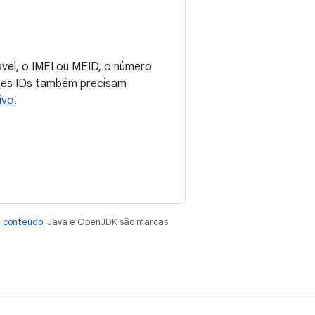
ável, o IMEI ou MEID, o número
sses IDs também precisam
ivo
.
e conteúdo
. Java e OpenJDK são marcas