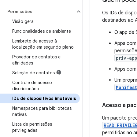
Permissões
Os IDs de dispo
destinados ao A
Visão geral
Funcionalidades de ambiente
O app de 
Lembrete de acesso à
Apps com
localização em segundo plano
permissõe
Provedor de contatos e
priv-ap
afinidades
Apps com 
Seleção de contatos
Um proprie
Controle de acesso
Manifest
discricionário
IDs de dispositivos imutáveis
Acesso a pac
Namespaces para bibliotecas
nativas
Um pacote preci
Lista de permissões
READ_PRIVILE
privilegiadas
permitidas no a