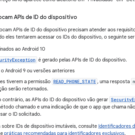
ocam APIs de ID do dispositivo
ocam APIs de ID do dispositivo precisam atender aos requisit
do eles tentarem acessar os IDs do dispositivo, o seguinte se
inados ao Android 10
urityException
é gerado pelas APIs de ID do dispositivo.
 o Android 9 ou versões anteriores
les tiverem a permissão
READ_PHONE_STATE
, uma resposta
ção serão retornados.
 contrário, as APIs do ID do dispositivo vão gerar
SecurityE
étodo chamado e uma indicação de que o app que chama não 
sar o ID solicitado.
 sobre IDs de dispositivo imutáveis, consulte
Identificadores d
e
práticas recomendadas para identificadores exclusivos
.