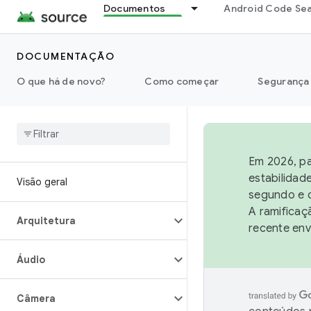
Documentos
Android Code Se
DOCUMENTAÇÃO
O que há de novo?
Como começar
Segurança
Em 2026, pa
estabilidad
Visão geral
segundo e q
A ramificaç
Arquitetura
recente env
Áudio
Câmera