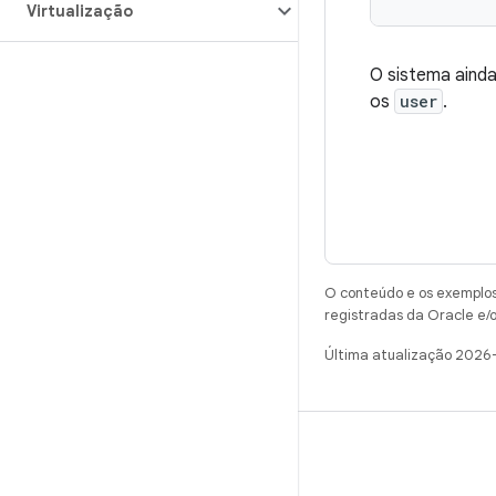
Virtualização
O sistema ainda
os
user
.
O conteúdo e os exemplos 
registradas da Oracle e/o
Última atualização 2026
CRIAR
Repositório do Android