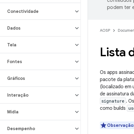
conteúdos p
podem ter e
Conectividade
Dados
AOSP
Documen
Tela
Lista 
Fontes
Os apps assina
Gráficos
pacote da plat
(localizado em
de assinatura d
Interação
signature
. O
como builds
us
Mídia
Observação
Desempenho