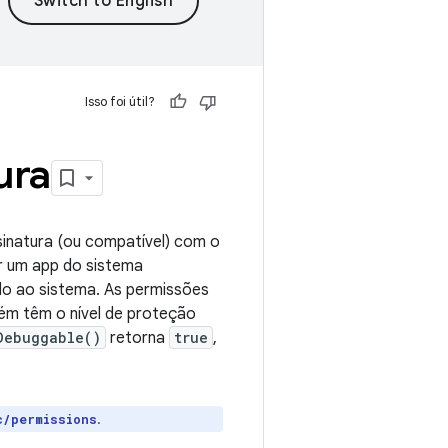
Isso foi útil?
ura
inatura (ou compatível) com o
r um app do sistema
do ao sistema. As permissões
ém têm o nível de proteção
Debuggable()
retorna
true
,
.
c/permissions