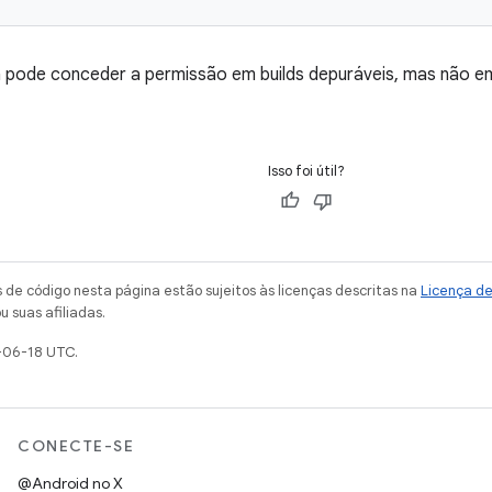
 pode conceder a permissão em builds depuráveis, mas não e
Isso foi útil?
de código nesta página estão sujeitos às licenças descritas na
Licença d
u suas afiliadas.
-06-18 UTC.
CONECTE-SE
@Android no X