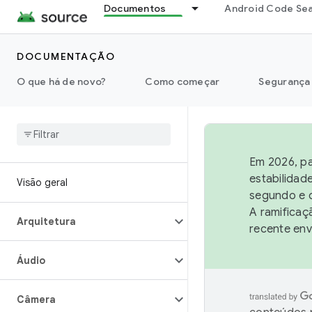
Documentos
Android Code Se
DOCUMENTAÇÃO
O que há de novo?
Como começar
Segurança
Em 2026, pa
estabilidad
Visão geral
segundo e q
A ramificaç
Arquitetura
recente env
Áudio
Câmera