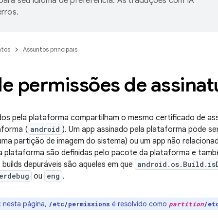
ara seu idioma de preferência. As traduções com IA
rros.
tos
Assuntos principais
de permissões de assinat
dos pela plataforma compartilham o mesmo certificado de ass
aforma (
android
). Um app assinado pela plataforma pode se
 uma partição de imagem do sistema) ou um app não relaciona
a plataforma são definidas pelo pacote da plataforma e tamb
s builds depuráveis são aqueles em que
android.os.Build.is
erdebug
ou
eng
.
:
nesta página,
é resolvido como
/etc/permissions
partition
/et