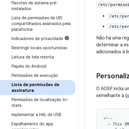
Pacotes de sistema pré-
/etc/permiss
instalados
/etc/per
Lista de permissões de UID
compartilhados assinados pela
/etc/per
plataforma
Não há uma reg
Indicadores de privacidade
determinar a e
Restringir locais oportunistas
adicionados à l
Leitura de tela restrita
Papéis do Android
Personali
Permissões de execução
Lista de permissões de
O AOSP inclui u
assinatura
semelhante à
l
Permissões de localização tri-
state
Implementar a HAL de USB
Espelhamento do app
~
This
X