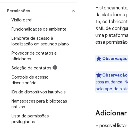
Historicamente,
Permissões
da plataforma p
Visão geral
15, os fabrican
XML de configu
Funcionalidades de ambiente
uma plataforma 
Lembrete de acesso à
essa permissão 
localização em segundo plano
Provedor de contatos e
Observação
afinidades
Seleção de contatos
Observação
Controle de acesso
essa mudança. No
discricionário
pelo app do siste
IDs de dispositivos imutáveis
Namespaces para bibliotecas
nativas
Adicionar
Lista de permissões
privilegiadas
É possível list