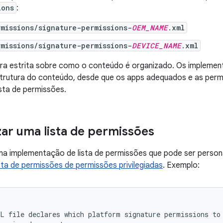
ions
:
missions/signature-permissions-
OEM_NAME
.xml
missions/signature-permissions-
DEVICE_NAME
.xml
ra estrita sobre como o conteúdo é organizado. Os implemen
strutura do conteúdo, desde que os apps adequados e as perm
ista de permissões.
zar uma lista de permissões
ma implementação de lista de permissões que pode ser person
ista de permissões de permissões privilegiadas
. Exemplo:
ML
file
declares
which
platform
signature
permissions
to