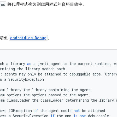
-as
將代理程式複製到應用程式的資料目錄中。
新增至
android.os.Debug
。
ch
a
library
as
a
jvmti
agent
to
the
current
runtime
,
w
ermining
the
library
search
path
.
:
agents
may
only
be
attached
to
debuggable
apps
.
Other
w
a
SecurityException
.
ram
library
the
library
containing
the
agent
.
ram
options
the
options
passed
to
the
agent
.
ram
classLoader
the
classloader
determining
the
library
rows
IOException
if
the
agent
could
not
be
attached
.
rows
a
SecurityException
if
the
app
is
not
debuggable
.