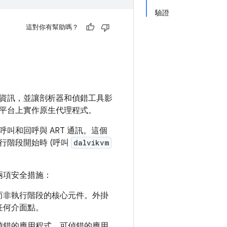
驗證
這對你有幫助嗎？
行階段內部資訊，並讓剖析器和偵錯工具影
平台上實作原生代理程式。
和回呼與 ART 通訊。這個
階段開始時 (呼叫
dalvikvm
合兩項安全措施：
，而非執行階段的核心元件。外掛
任何介面點。
偵錯的應用程式。可偵錯的應用