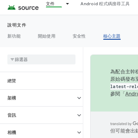
文件
Android 程式碼搜尋工具
說明文件
新功能
開始使用
安全性
核心主題
為配合主幹穩
原始碼發布至
總覽
latest-rel
參閱「
And
架構
音訊
但可能會出
相機