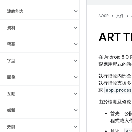
連線能力
AOSP
文件
資料
ART T
螢幕
在 Android
字型
響應用程式的執
執行階段內部會
圖像
執行階段支援多
或
app_proces
互動
由於檢測及修改
媒體
首先，公開
程式載入
效能
其次，
Ac