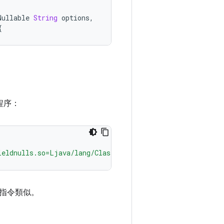
Nullable
String
options
,
{
的程序：
ieldnulls.so=Ljava/lang/Class;.name:Ljava/lang/String;\
nt 指令類似。