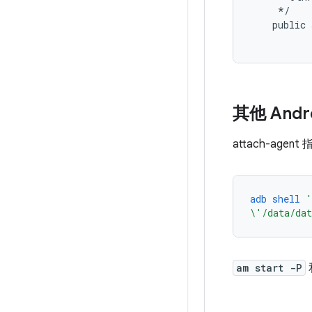
*/
public
其他 Andro
attach-ag
adb
shell
'
\'/data/da
am start -P