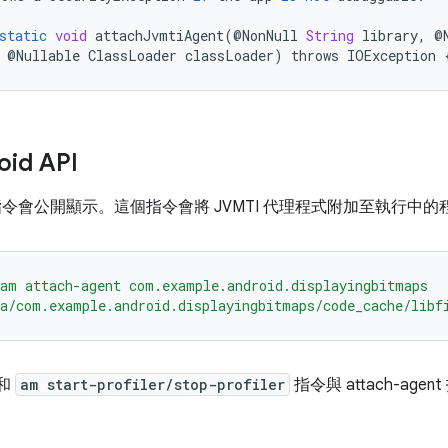
static
void
attachJvmtiAgent
(
@
NonNull
String
library
,
@
@
Nullable
ClassLoader
classLoader
)
throws
IOException
id API
ent 指令會公開顯示。這個指令會將 JVMTI 代理程式附加至執行中
am attach-agent com.example.android.displayingbitmaps
ta/com.example.android.displayingbitmaps/code_cache/libf
和
am start-profiler/stop-profiler
指令與 attach-age