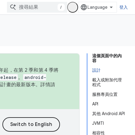
/
登入
這個頁面中的內
容
，在第 2 季和第 4 季將
設計
release
。
android-
載入或附加代理
始碼計畫的最新版本。詳情請
程式
服務專員位置
API
其他 Android API
JVMTI
相容性