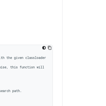
ith
the
given
classloader
wise
,
this
function
will
search
path
.