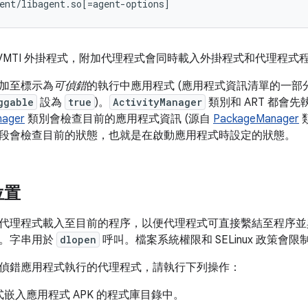
ent
/
libagent
.
so
[
=agent-options
]
JVMTI 外掛程式，附加代理程式會同時載入外掛程式和代理程式
加至標示為
可偵錯
的執行中應用程式 (應用程式資訊清單的一部
ggable
設為
true
)。
ActivityManager
類別和 ART 都會
nager
類別會檢查目前的應用程式資訊 (源自
PackageManager
段會檢查目前的狀態，也就是在啟動應用程式時設定的狀態。
位置
代理程式載入至目前的程序，以便代理程式可直接繫結至程序並與
處。字串用於
dlopen
呼叫。檔案系統權限和 SELinux 政策會
偵錯應用程式執行的代理程式，請執行下列操作：
嵌入應用程式 APK 的程式庫目錄中。