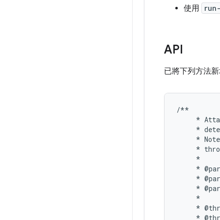
使用
run
API
已將下列方法
/**
*
Atta
*
det
*
Note
*
thro
*
*
@
pa
*
@
pa
*
@
pa
*
*
@
th
*
@
th