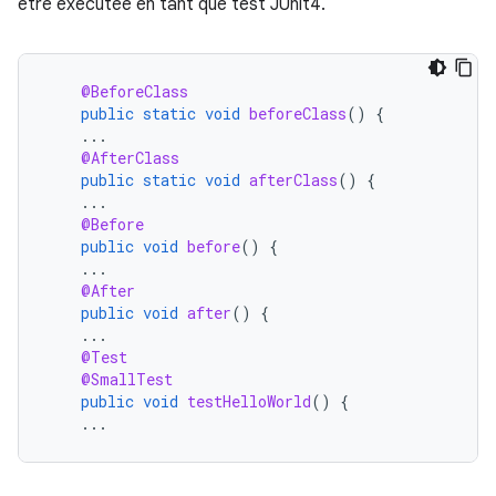
être exécutée en tant que test JUnit4.
@BeforeClass
public
static
void
beforeClass
()
{
...
@AfterClass
public
static
void
afterClass
()
{
...
@Before
public
void
before
()
{
...
@After
public
void
after
()
{
...
@Test
@SmallTest
public
void
testHelloWorld
()
{
...