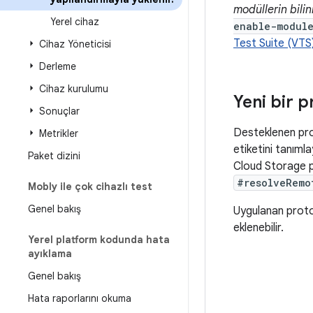
modüllerin bili
Yerel cihaz
enable-modul
Test Suite (VTS
Cihaz Yöneticisi
Derleme
Cihaz kurulumu
Yeni bir 
Sonuçlar
Desteklenen pro
Metrikler
etiketini tanıml
Paket dizini
Cloud Storage pr
#resolveRemo
Mobly ile çok cihazlı test
Genel bakış
Uygulanan protok
eklenebilir.
Yerel platform kodunda hata
ayıklama
Genel bakış
Hata raporlarını okuma