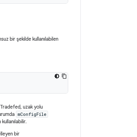
z bir şekilde kullanılabilen
 Tradefed, uzak yolu
durumda
mConfigFile
llanılabilir.
lleyen bir