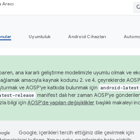
 Aracı
nular
Uyumluluk
Android Cihazları
Automo
baren, ana kararlı geliştirme modelimizle uyumlu olmak ve ek
nı sağlamak amacıyla kaynak kodunu 2. ve 4. çeyreklerde AOSP
şturmak ve AOSP'ye katkıda bulunmak için
android-latest
atest-release
manifest dalı her zaman AOSP'ye gönderile
zla bilgi için
AOSP'de yapılan değişiklikler
başlıklı makaleyi inc
Google, içerikleri tercih ettiğiniz dile çevirmek için