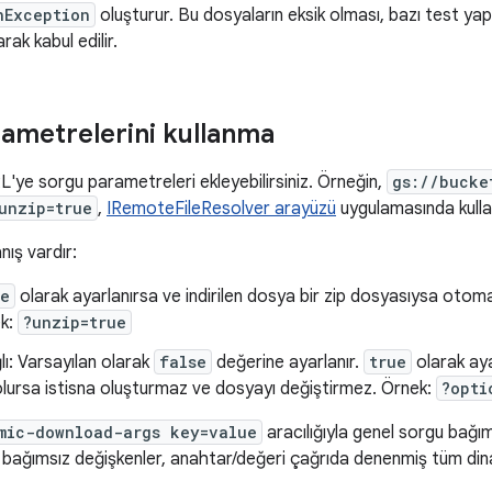
nException
oluşturur. Bu dosyaların eksik olması, bazı test yapıt
arak kabul edilir.
ametrelerini kullanma
L'ye sorgu parametreleri ekleyebilirsiniz. Örneğin,
gs://bucke
unzip=true
,
IRemoteFileResolver arayüzü
uygulamasında kullanı
anış vardır:
ue
olarak ayarlanırsa ve indirilen dosya bir zip dosyasıysa otoma
ek:
?unzip=true
lı: Varsayılan olarak
false
değerine ayarlanır.
true
olarak ay
olursa istisna oluşturmaz ve dosyayı değiştirmez. Örnek:
?opti
mic-download-args key=value
aracılığıyla genel sorgu bağım
 Bu bağımsız değişkenler, anahtar/değeri çağrıda denenmiş tüm dina