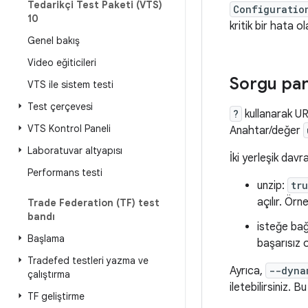
Tedarikçi Test Paketi (VTS)
Configuratio
10
kritik bir hata ol
Genel bakış
Video eğiticileri
Sorgu par
VTS ile sistem testi
Test çerçevesi
?
kullanarak UR
VTS Kontrol Paneli
Anahtar/değer
Laboratuvar altyapısı
İki yerleşik davr
Performans testi
unzip:
tr
açılır. Örn
Trade Federation (TF) test
bandı
isteğe bağ
Başlama
başarısız 
Tradefed testleri yazma ve
Ayrıca,
--dyna
çalıştırma
iletebilirsiniz.
TF geliştirme