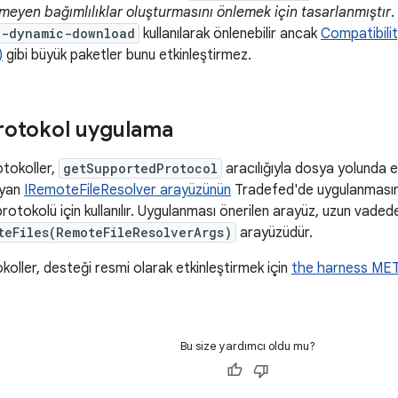
nmeyen bağımlılıklar oluşturmasını önlemek için tasarlanmıştır
.
e-dynamic-download
kullanılarak önlenebilir ancak
Compatibilit
)
gibi büyük paketler bunu etkinleştirmez.
protokol uygulama
tokoller,
getSupportedProtocol
aracılığıyla dosya yolunda e
ayan
IRemoteFileResolver arayüzünün
Tradefed'de uygulanmasını
otokolü için kullanılır. Uygulanması önerilen arayüz, uzun vade
teFiles(RemoteFileResolverArgs)
arayüzüdür.
oller, desteği resmi olarak etkinleştirmek için
the harness MET
Bu size yardımcı oldu mu?