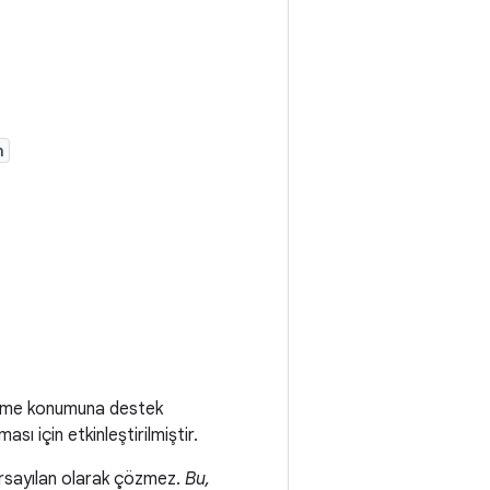
h
dirme konumuna destek
 için etkinleştirilmiştir.
arsayılan olarak çözmez.
Bu,