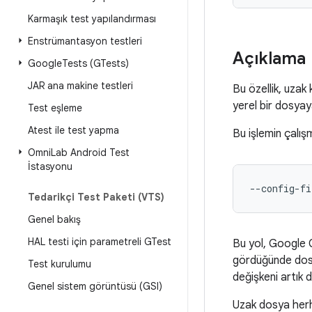
Karmaşık test yapılandırması
Enstrümantasyon testleri
Açıklama
Google
Tests (GTests)
JAR ana makine testleri
Bu özellik, uzak
yerel bir dosya
Test eşleme
Atest ile test yapma
Bu işlemin çalış
Omni
Lab Android Test
İstasyonu
--config-fi
Tedarikçi Test Paketi (VTS)
Genel bakış
HAL testi için parametreli GTest
Bu yol, Google 
gördüğünde dosy
Test kurulumu
değişkeni artık 
Genel sistem görüntüsü (GSI)
Uzak dosya herha