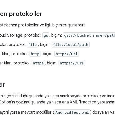
en protokoller
eklenen protokoller ve ilgili biçimleri şunlardır:
oud Storage, protokol:
gs
, biçim:
gs://<bucket name>/pat
alar, protokol:
file
, biçim:
file:/local/path
ntıları, protokol:
http
, biçim:
http://url
antıları, protokol:
https
, biçim:
https://url
ar
mik çözünürlüğü şu anda yalnızca sınırlı sayıda protokole ve in
tion'ın çözümü şu anda yalnızca ana XML Tradefed yapılandırması
ıştırılıyorsa mevcut modüller (
AndroidTest.xml
) dosyaları v