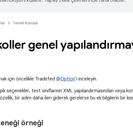
eknolojisini kullanır. Yapay zeka çevirilerinde hata olabilir.
lar
Temel Konular
oller genel yapılandırmay
ak için öncelikle Tradefed
@Option
'ı inceleyin.
pik seçenekler, test sınıflarının XML yapılandırmasından veya kom
özellik, bir adım daha ileri giderek gerekirse bu ek bilgilerin bir k
eneği örneği