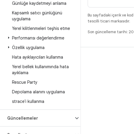
Günlüğe kaydetmeyi anlama
Kapsamlı satıcı günlüğünü
Bu sayfadaki içerik ve kod
uygulama
tescilli ticari markasıdır.
Yerel kilitlenmeleri teşhis etme
Son güncelleme tarihi: 2
Performansı değerlendirme
Özellik uygulama
Hata ayıklayıcıları kullanma
DERLEME
Yerel bellek kullanımında hata
Android kod deposu
ayıklama
Gereksinimler
Rescue Party
İndirme
Depolama alanını uygulama
İkili programları önizle
strace'i kullanma
Fabrika ayarı görüntüleri
Sürücü ikili programları
Güncellemeler