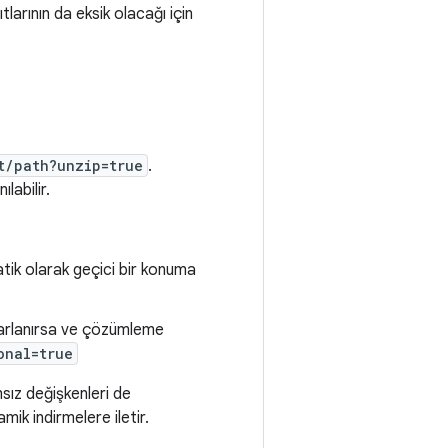
larının da eksik olacağı için
t/path?unzip=true
.
labilir.
tik olarak geçici bir konuma
arlanırsa ve çözümleme
onal=true
sız değişkenleri de
mik indirmelere iletir.