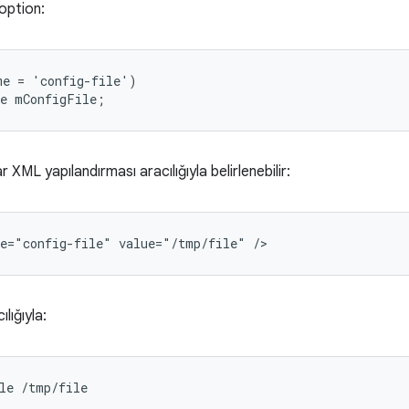
option:
me
=
'
config
-
file
'
)
e
mConfigFile
;
r XML yapılandırması aracılığıyla belirlenebilir:
e="config-file"
value="/tmp/file"
lığıyla:
le