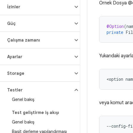
Örnek Dosya @
İzinler
Güç
@Option
(
na
private
Fil
Çalışma zamanı
Yukarıdaki ayarla
Ayarlar
Storage
<option
nam
Testler
Genel bakış
veya komut aracı
Test geliştirme iş akışı
Genel bakış
--config-fi
Basit derleme yapılandırması