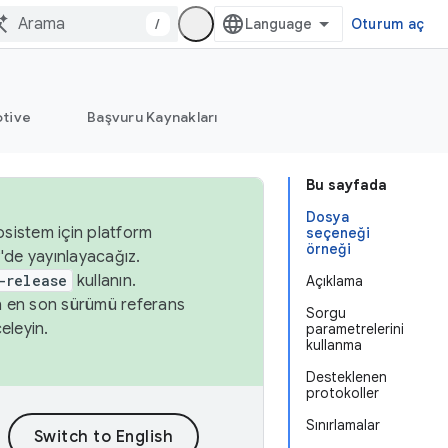
/
Oturum aç
tive
Başvuru Kaynakları
Bu sayfada
Dosya
osistem için platform
seçeneği
örneği
'de yayınlayacağız.
-release
kullanın.
Açıklama
n en son sürümü referans
Sorgu
eleyin.
parametrelerini
kullanma
Desteklenen
protokoller
Sınırlamalar