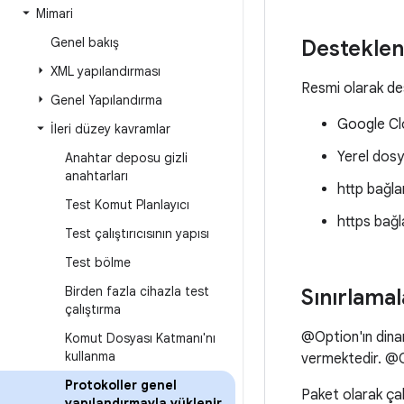
Mimari
Genel bakış
Desteklen
XML yapılandırması
Resmi olarak dest
Genel Yapılandırma
Google Cl
İleri düzey kavramlar
Yerel dosy
Anahtar deposu gizli
anahtarları
http bağla
Test Komut Planlayıcı
https bağl
Test çalıştırıcısının yapısı
Test bölme
Birden fazla cihazla test
Sınırlamal
çalıştırma
@Option'ın dina
Komut Dosyası Katmanı'nı
kullanma
vermektedir. @Op
Protokoller genel
Paket olarak çal
yapılandırmayla yüklenir
.