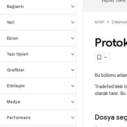
yapay zeka t
Bağlantı
AOSP
Doküman
Veri
Protok
Ekran
Yazı tipleri
Grafikler
Bu bölümü anlam
Etkileşim
Tradefed'deki ti
olanak tanır. Bu 
Medya
Dosya seç
Performans