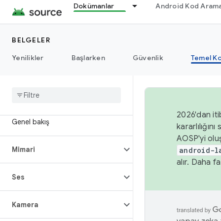
Dokümanlar
Android Kod Arama
BELGELER
Yenilikler
Başlarken
Güvenlik
Temel Ko
2026'dan iti
Genel bakış
kararlılığı
AOSP'yi olu
Mimari
android-l
alır. Daha fa
Ses
Kamera