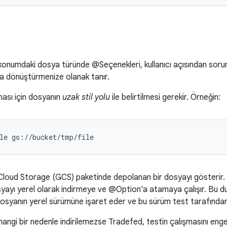
 konumdaki dosya türünde @Seçenekleri, kullanıcı açısından sorunsu
ya dönüştürmenize olanak tanır.
ması için dosyanın
uzak stil yolu
ile belirtilmesi gerekir. Örneğin:
le
Cloud Storage (GCS) paketinde depolanan bir dosyayı gösterir.
ayı yerel olarak indirmeye ve @Option'a atamaya çalışır. Bu 
dosyanın yerel sürümüne işaret eder ve bu sürüm test tarafından ku
ngi bir nedenle indirilemezse Tradefed, testin çalışmasını enge