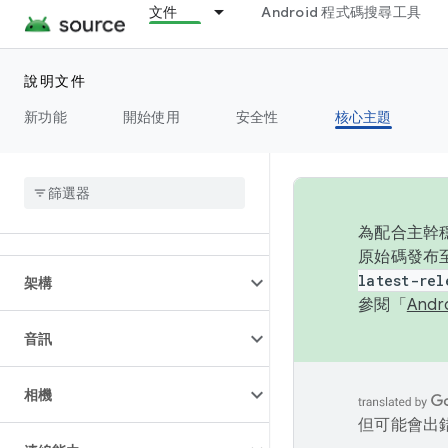
文件
Android 程式碼搜尋工具
說明文件
新功能
開始使用
安全性
核心主題
總覽
為配合主幹穩
原始碼發布至
latest-rel
架構
參閱「
And
音訊
相機
但可能會出