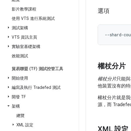
影片教學課程
選項
使用 VTS 進行系統測試
測試架構
--shard-cou
VTS 資訊主頁
實驗室基礎架構
效能測試
權杖分片
貿易聯盟 (TF) 測試控管工具
開始使用
權杖分片
只能與
他裝置沒有的特
編寫及執行 Tradefed 測試
開發 TF
權杖分片就是我
源，而 Trad
架構
總覽
XML 設定
XML 設定