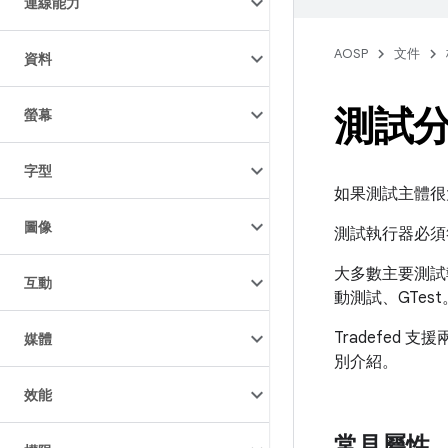
連線能力
AOSP
文件
資料
測試
螢幕
字型
如果測試主體很
圖像
測試執行器必須
大多數主要測試
互動
動測試、GTest
Tradefe
媒體
別介紹。
效能
常見屬性