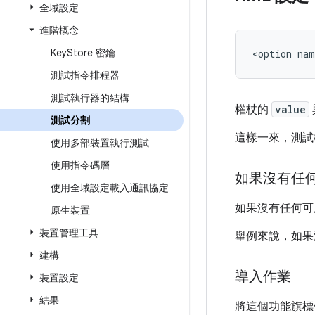
全域設定
進階概念
Key
Store 密鑰
<option
nam
測試指令排程器
測試執行器的結構
權杖的
value
測試分割
這樣一來，測試
使用多部裝置執行測試
使用指令碼層
如果沒有任
使用全域設定載入通訊協定
如果沒有任何可
原生裝置
裝置管理工具
舉例來說，如果測
建構
導入作業
裝置設定
結果
將這個功能旗標傳