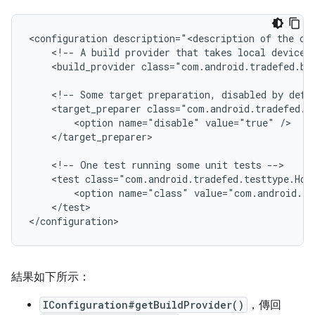
<configuration
description="<description
of
the
<!--
A
build
provider
that
takes
local
device
<build_provider
class="com.android.tradefed.bu
<!--
Some
target
preparation,
disabled
by
defa
<target_preparer
<option
name="disable"
value="true"
</target_preparer>

<!--
One
test
running
some
unit
tests
<test
<option
name="class"
value="com.android.tr
</test>

結果如下所示：
IConfiguration#getBuildProvider()
，傳回