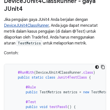
Device
JUnit4Class
Runner - gaya
JUnit4
Jika pengujian gaya JUnit4 Anda berjalan dengan
DeviceJUnit4ClassRunner
, Anda juga dapat mencatat
metrik dalam kasus pengujian (di dalam @Test) untuk
dilaporkan oleh Tradefed. Anda harus menggunakan
aturan
TestMetrics
untuk melaporkan metrik.
Contoh:
@RunWith
(
DeviceJUnit4ClassRunner
.
class
)
public
static
class
Junit4TestClass
{
@Rule
public
TestMetrics
metrics
=
new
TestMetri
@Test
public
void
testPass5
()
{