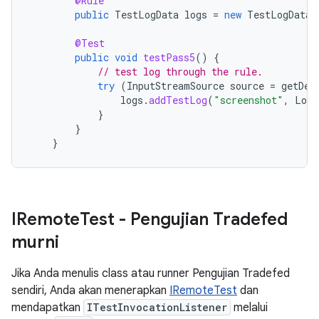
@Rule
public
TestLogData
logs
=
new
TestLogData
(
@Test
public
void
testPass5
()
{
// test log through the rule.
try
(
InputStreamSource
source
=
getDev
logs
.
addTestLog
(
"screenshot"
,
LogD
}
}
}
IRemote
Test - Pengujian Tradefed
murni
Jika Anda menulis class atau runner Pengujian Tradefed
sendiri, Anda akan menerapkan
IRemoteTest
dan
mendapatkan
ITestInvocationListener
melalui