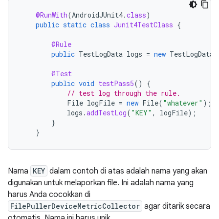
@RunWith
(
AndroidJUnit4
.
class
)
public
static
class
Junit4TestClass
{
@Rule
public
TestLogData
logs
=
new
TestLogData
(
@Test
public
void
testPass5
()
{
// test log through the rule.
File
logFile
=
new
File
(
"whatever"
);
logs
.
addTestLog
(
"KEY"
,
logFile
);
}
}
Nama
KEY
dalam contoh di atas adalah nama yang akan
digunakan untuk melaporkan file. Ini adalah nama yang
harus Anda cocokkan di
FilePullerDeviceMetricCollector
agar ditarik secara
otomatis. Nama ini harus unik.