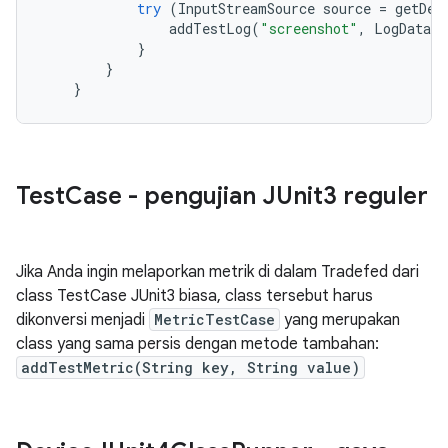
try
(
InputStreamSource
source
=
getDev
addTestLog
(
"screenshot"
,
LogDataTy
}
}
}
Test
Case - pengujian JUnit3 reguler
Jika Anda ingin melaporkan metrik di dalam Tradefed dari
class TestCase JUnit3 biasa, class tersebut harus
dikonversi menjadi
MetricTestCase
yang merupakan
class yang sama persis dengan metode tambahan:
addTestMetric(String key, String value)