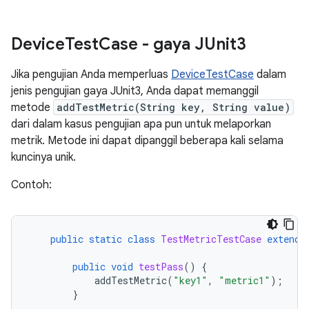
Device
Test
Case - gaya JUnit3
Jika pengujian Anda memperluas
DeviceTestCase
dalam
jenis pengujian gaya JUnit3, Anda dapat memanggil
metode
addTestMetric(String key, String value)
dari dalam kasus pengujian apa pun untuk melaporkan
metrik. Metode ini dapat dipanggil beberapa kali selama
kuncinya unik.
Contoh:
public
static
class
TestMetricTestCase
extends
public
void
testPass
()
{
addTestMetric
(
"key1"
,
"metric1"
);
}