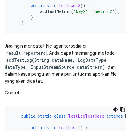
public
void
testPass2
()
{
addTestMetric
(
"key2"
,
"metric2"
);
}
}
Jika ingin mencatat file agar tersedia di
result_reporters
, Anda dapat memanggil metode
addTestLog(String dataName, LogDataType
dataType, InputStreamSource dataStream)
dari
dalam kasus pengujian mana pun untuk melaporkan file
yang akan dicatat.
Contoh:
public
static
class
TestLogTestCase
extends
De
public
void
testPass
()
{