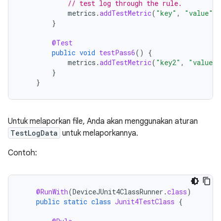
// test log through the rule.
metrics
.
addTestMetric
(
"key"
,
"value"
)
}
@Test
public
void
testPass6
()
{
metrics
.
addTestMetric
(
"key2"
,
"value2"
}
}
Untuk melaporkan file, Anda akan menggunakan aturan
TestLogData
untuk melaporkannya.
Contoh:
@RunWith
(
DeviceJUnit4ClassRunner
.
class
)
public
static
class
Junit4TestClass
{