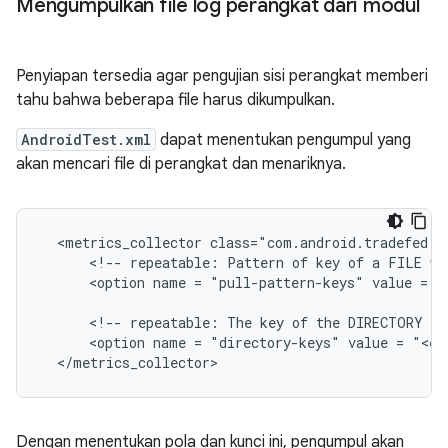
Mengumpulkan file log perangkat dari modul
Penyiapan tersedia agar pengujian sisi perangkat memberi
tahu bahwa beberapa file harus dikumpulkan.
AndroidTest.xml
dapat menentukan pengumpul yang
akan mencari file di perangkat dan menariknya.
<metrics_collector
<!--
repeatable:
Pattern
of
key
of
a
FILE
we
<option
name
=
"pull-pattern-keys"
value
=
"
<!--
repeatable:
The
key
of
the
DIRECTORY
to
<option
name
=
"directory-keys"
value
=
"<ex
Dengan menentukan pola dan kunci ini, pengumpul akan