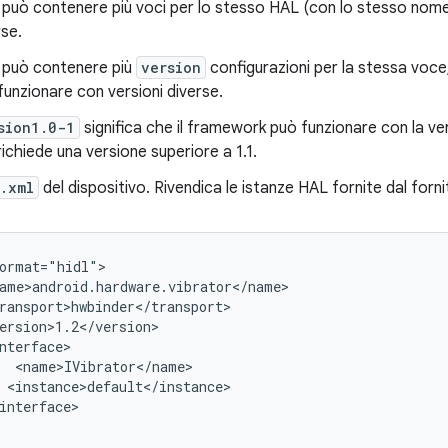
ile può contenere più voci per lo stesso HAL (con lo stesso nom
rse.
le può contenere più
version
configurazioni per la stessa voce,
funzionare con versioni diverse.
sion1.0-1
significa che il framework può funzionare con la ve
richiede una versione superiore a 1.1.
.xml
del dispositivo. Rivendica le istanze HAL fornite dal forn
ormat="hidl">

ame>android.hardware.vibrator</name>

ransport>hwbinder</transport>

ersion>1.2</version>

nterface>

  <name>IVibrator</name>

 <instance>default</instance>

interface>
