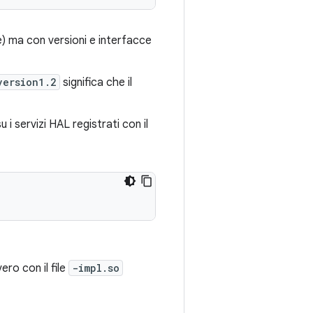
e) ma con versioni e interfacce
version1.2
significa che il
i servizi HAL registrati con il
ro con il file
-impl.so