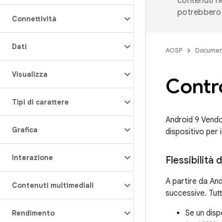
contenuti ne
potrebbero 
Connettività
Dati
AOSP
Documen
Visualizza
Contro
Tipi di carattere
Android 9 Vendo
Grafica
dispositivo per 
Interazione
Flessibilità 
A partire da And
Contenuti multimediali
successive. Tutta
Se un disp
Rendimento