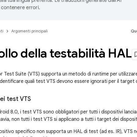
lla tua lingua preferita. Le traduzioni generate dall'AI
contenere errori.
ti
Argomenti principali
Que
llo della testabilità HAL
r Test Suite (VTS) supporta un metodo di runtime per utilizzare
identificare quali test VTS devono essere ignorati per il target 
dei test VTS
roid 8.0, i test VTS sono obbligatori per tutti i dispositivi lanci
via, non tutti i test VTS si applicano a tutti i target dei disposi
ositivo specifico non supporta un HAL di test (ad es. IR), VTS 