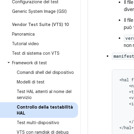
Configurazione del test
Il f
dive
Generic System Image (GSI)
Il fi
Vendor Test Suite (VTS) 10
può 
Panoramica
ver
Tutorial video
non 
Test di sistema con VTS
manifest
Framework di test
Comandi shell del dispositivo
<hal f
Modelli di test
    <n
Test HAL attenti al nome del
    <t
servizio
    <v
    <i
Controllo della testabilità
      
HAL
      
    </
Test multi-dispositivo
</hal>
VTS con ramdisk di debug