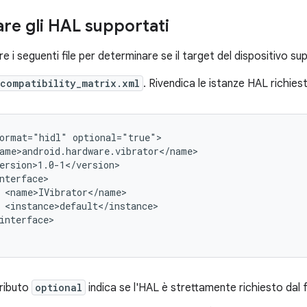
re gli HAL supportati
re i seguenti file per determinare se il target del dispositivo s
compatibility_matrix.xml
. Rivendica le istanze HAL richie
ormat="hidl" optional="true">

ame>android.hardware.vibrator</name>

ersion>1.0-1</version>

nterface>

 <name>IVibrator</name>

 <instance>default</instance>

interface>

tributo
optional
indica se l'HAL è strettamente richiesto dal