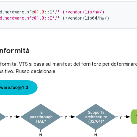
d
.
hardware
.
nfc
@1.0
::
I
*
/* (/vendor/lib/hw/)
d.hardware.nfc@1.0::I*/
*
(
/
vendor
/
lib64
/
hw
/
)
onformità
nformità, VTS si basa sul manifest del fornitore per determinare
ositivo. Flusso decisionale: