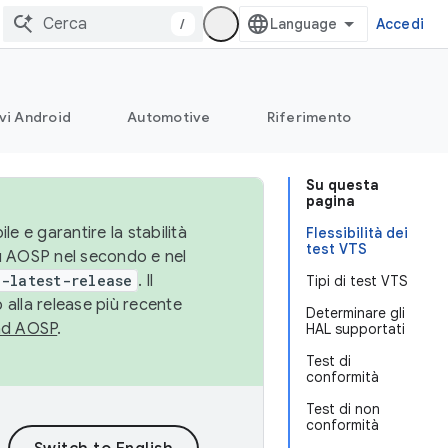
/
Accedi
vi Android
Automotive
Riferimento
Su questa
pagina
le e garantire la stabilità
Flessibilità dei
test VTS
su AOSP nel secondo e nel
-latest-release
. Il
Tipi di test VTS
 alla release più recente
Determinare gli
ad AOSP
.
HAL supportati
Test di
conformità
Test di non
conformità