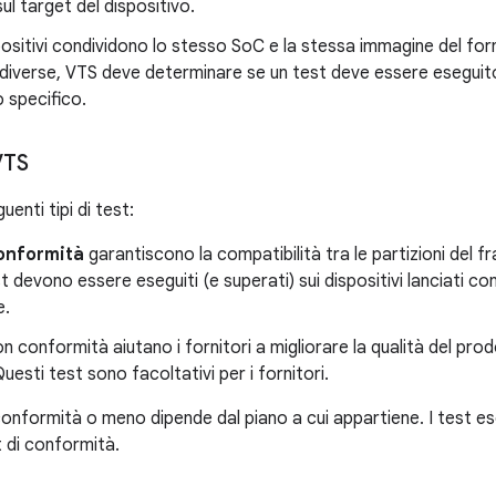
ul target del dispositivo.
positivi condividono lo stesso SoC e la stessa immagine del for
iverse, VTS deve determinare se un test deve essere eseguito
o specifico.
VTS
uenti tipi di test:
onformità
garantiscono la compatibilità tra le partizioni del f
t devono essere eseguiti (e superati) sui dispositivi lanciati co
e.
on conformità aiutano i fornitori a migliorare la qualità del pr
Questi test sono facoltativi per i fornitori.
 conformità o meno dipende dal piano a cui appartiene. I test e
t di conformità.