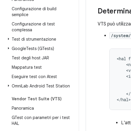
Configurazione di build
Determina
semplice
VTS può utilizza
Configurazione di test
complessa
/system/
Test di strumentazione
Google
Tests (GTests)
Test degli host JAR
<hal f
    <n
Mappatura test
    <v
    <i
Eseguire test con Atest
      
Omni
Lab Android Test Station
      
    </
Vendor Test Suite (VTS)
</hal>
Panoramica
GTest con parametri per i test
L'at
HAL