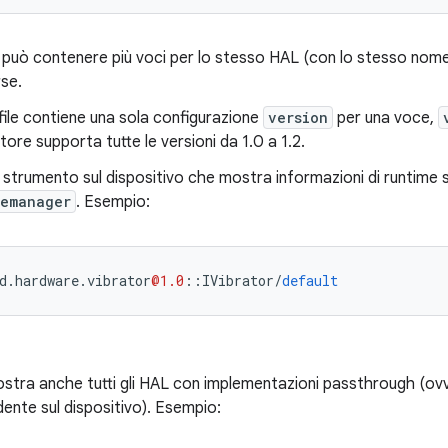
ile può contenere più voci per lo stesso HAL (con lo stesso nom
rse.
l file contiene una sola configurazione
version
per una voce,
tore supporta tutte le versioni da 1.0 a 1.2.
 strumento sul dispositivo che mostra informazioni di runtime su 
cemanager
. Esempio:
d
.
hardware
.
vibrator
@1.0
::
IVibrator
/
default
tra anche tutti gli HAL con implementazioni passthrough (ovve
ente sul dispositivo). Esempio: