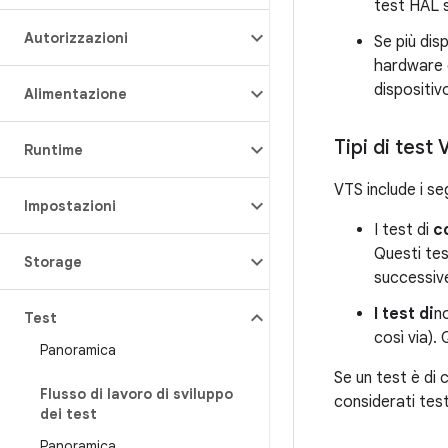
test HAL s
Autorizzazioni
Se più dis
hardware d
dispositiv
Alimentazione
Tipi di test 
Runtime
VTS include i seg
Impostazioni
I test di
c
Questi tes
Storage
successiv
I test di
n
Test
così via). 
Panoramica
Se un test è di
Flusso di lavoro di sviluppo
considerati tes
dei test
Panoramica