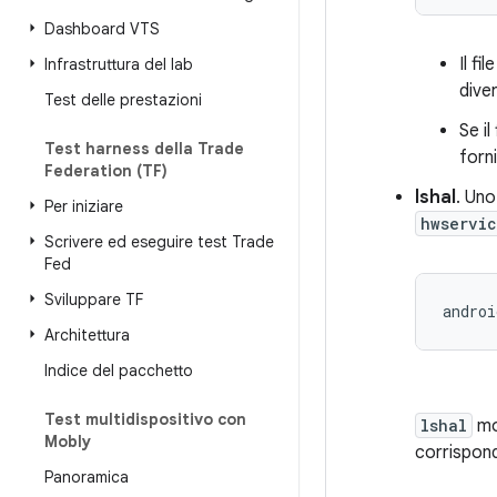
Dashboard VTS
Il f
Infrastruttura del lab
dive
Test delle prestazioni
Se i
Test harness della Trade
forni
Federation (TF)
lshal
. Uno
Per iniziare
hwservi
Scrivere ed eseguire test Trade
Fed
Sviluppare TF
androi
Architettura
Indice del pacchetto
Test multidispositivo con
lshal
mos
Mobly
corrispond
Panoramica