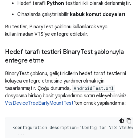
Hedef taraflı
Python
testleri ikili olarak derlenmiştir.
Cihazlarda çalıştırılabilir
kabuk komut dosyaları
Bu testler, BinaryTest şablonu kullanılarak veya
kullanılmadan VTS'ye entegre edilebilir.
Hedef tarafı testleri Binary
Test şablonuyla
entegre etme
BinaryTest şablonu, geliştiricilerin hedef taraf testlerini
kolayca entegre etmesine yardımcı olmak için
tasarlanmıştır. Çoğu durumda,
AndroidTest.xml
dosyasına birkaç basit yapılandırma satırı ekleyebilirsiniz.
VtsDeviceTreeEarlyMountTest
'ten örnek yapılandırma:
<configuration description="Config for VTS VtsDevic
  ...
