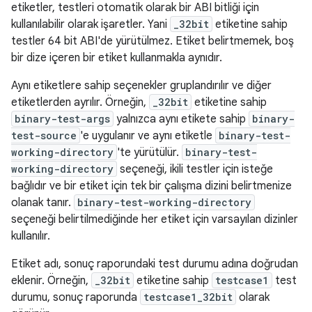
etiketler, testleri otomatik olarak bir ABI bitliği için
kullanılabilir olarak işaretler. Yani
_32bit
etiketine sahip
testler 64 bit ABI'de yürütülmez. Etiket belirtmemek, boş
bir dize içeren bir etiket kullanmakla aynıdır.
Aynı etiketlere sahip seçenekler gruplandırılır ve diğer
etiketlerden ayrılır. Örneğin,
_32bit
etiketine sahip
binary-test-args
yalnızca aynı etikete sahip
binary-
test-source
'e uygulanır ve aynı etiketle
binary-test-
working-directory
'te yürütülür.
binary-test-
working-directory
seçeneği, ikili testler için isteğe
bağlıdır ve bir etiket için tek bir çalışma dizini belirtmenize
olanak tanır.
binary-test-working-directory
seçeneği belirtilmediğinde her etiket için varsayılan dizinler
kullanılır.
Etiket adı, sonuç raporundaki test durumu adına doğrudan
eklenir. Örneğin,
_32bit
etiketine sahip
testcase1
test
durumu, sonuç raporunda
testcase1_32bit
olarak