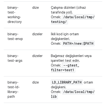
binary-
dize
Çalışma dizinleri (cihaz
test-
tarafında yol).
/
data
/
local
/
tmp
/
working-
Örnek:
testing
/
directory
binary-
dizeler
İkili kod için ortam
test-envp
değişkenleri.
PATH=
/
new:$PATH
Örnek:
binary-
dizeler
Bağımsız değişkenleri veya
test-args
işaretleri test edin.
--gtest
_
Örnek:
filter=test1
LD
_
LIBRARY
_
PATH
binary-
dize
ortam
test-ld-
değişkeni.
/
data
/
local
/
tmp
/
library-
Örnek:
lib
path