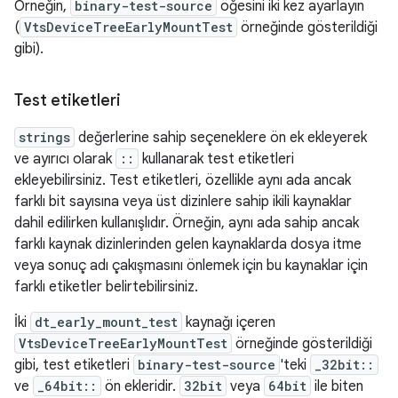
Örneğin,
binary-test-source
öğesini iki kez ayarlayın
(
VtsDeviceTreeEarlyMountTest
örneğinde gösterildiği
gibi).
Test etiketleri
strings
değerlerine sahip seçeneklere ön ek ekleyerek
ve ayırıcı olarak
::
kullanarak test etiketleri
ekleyebilirsiniz. Test etiketleri, özellikle aynı ada ancak
farklı bit sayısına veya üst dizinlere sahip ikili kaynaklar
dahil edilirken kullanışlıdır. Örneğin, aynı ada sahip ancak
farklı kaynak dizinlerinden gelen kaynaklarda dosya itme
veya sonuç adı çakışmasını önlemek için bu kaynaklar için
farklı etiketler belirtebilirsiniz.
İki
dt_early_mount_test
kaynağı içeren
VtsDeviceTreeEarlyMountTest
örneğinde gösterildiği
gibi, test etiketleri
binary-test-source
'teki
_32bit::
ve
_64bit::
ön ekleridir.
32bit
veya
64bit
ile biten