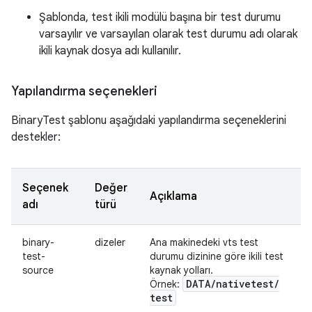
Şablonda, test ikili modülü başına bir test durumu
varsayılır ve varsayılan olarak test durumu adı olarak
ikili kaynak dosya adı kullanılır.
Yapılandırma seçenekleri
BinaryTest şablonu aşağıdaki yapılandırma seçeneklerini
destekler:
Seçenek
Değer
Açıklama
adı
türü
binary-
dizeler
Ana makinedeki vts test
test-
durumu dizinine göre ikili test
source
kaynak yolları.
DATA
/
nativetest
/
Örnek:
test