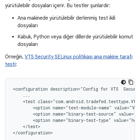
yürütülebilir dosyaları içerir. Bu testler şunlardır:
Ana makinede yürütülebilir derlenmiş test ikili
dosyaları
Kabuk, Python veya diğer dillerde yürütülebilir komut
dosyaları
Örneğin,
VTS Security SELinux politikası ana makine tarafı
testi
:
<configuration description="Config for VTS  Securit
    ...

    <test class="com.android.tradefed.testtype.VtsM
        <option name="test-module-name" value="Vts
        <option name="binary-test-source" value="o
        <option name="binary-test-type" value="host
    </test>
