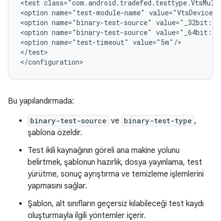
<test class="com.android.tradefed.testtype.VtsMulti
<option name="test-module-name" value="VtsDeviceTr
<option name="binary-test-source" value="_32bit::D
<option name="binary-test-source" value="_64bit::D
<option name="test-timeout" value="5m"/>

</test>

Bu yapılandırmada:
binary-test-source
ve
binary-test-type
,
şablona özeldir.
Test ikili kaynağının göreli ana makine yolunu
belirtmek, şablonun hazırlık, dosya yayınlama, test
yürütme, sonuç ayrıştırma ve temizleme işlemlerini
yapmasını sağlar.
Şablon, alt sınıfların geçersiz kılabileceği test kaydı
oluşturmayla ilgili yöntemler içerir.