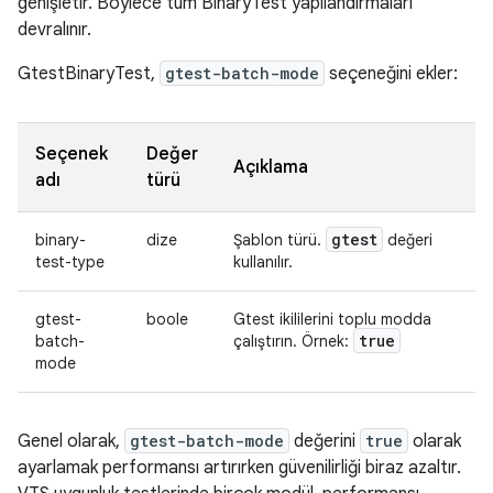
genişletir. Böylece tüm BinaryTest yapılandırmaları
devralınır.
GtestBinaryTest,
gtest-batch-mode
seçeneğini ekler:
Seçenek
Değer
Açıklama
adı
türü
gtest
binary-
dize
Şablon türü.
değeri
test-type
kullanılır.
gtest-
boole
Gtest ikililerini toplu modda
true
batch-
çalıştırın. Örnek:
mode
Genel olarak,
gtest-batch-mode
değerini
true
olarak
ayarlamak performansı artırırken güvenilirliği biraz azaltır.