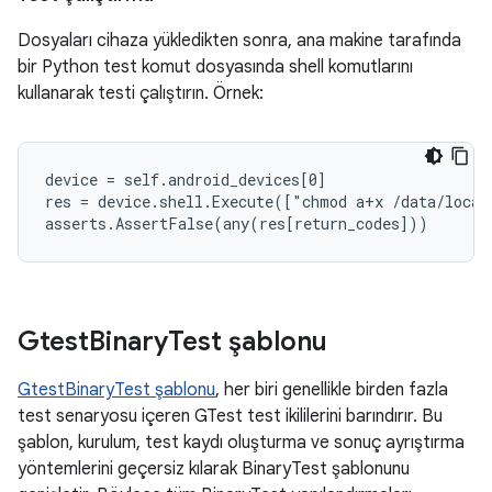
Dosyaları cihaza yükledikten sonra, ana makine tarafında
bir Python test komut dosyasında shell komutlarını
kullanarak testi çalıştırın. Örnek:
device = self.android_devices[0]

res = device.shell.Execute(["chmod a+x /data/local
Gtest
Binary
Test şablonu
GtestBinaryTest şablonu
, her biri genellikle birden fazla
test senaryosu içeren GTest test ikililerini barındırır. Bu
şablon, kurulum, test kaydı oluşturma ve sonuç ayrıştırma
yöntemlerini geçersiz kılarak BinaryTest şablonunu