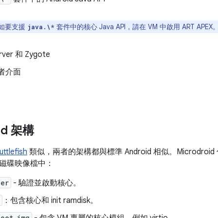
如要支援
套件中的核心 Java API，請在 VM 中啟用 ART APEX
java.\*
rver 和 Zygote
者介面
id 架構
uttlefish
類似，兩者的架構都與標準 Android 相似。Microdr
磁碟映像檔中：
der
- 驗證並啟動核心。
：包含核心和 init ramdisk。
boot.img