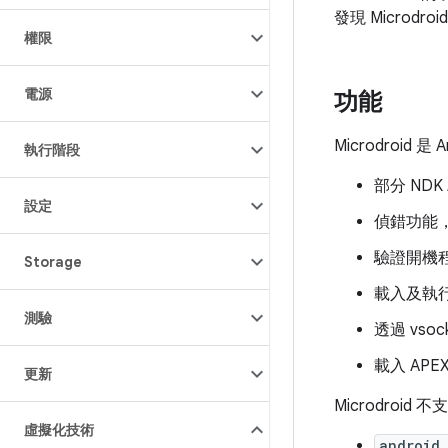
發現 Microd
權限
電源
功能
Microdroid
執行階段
部分 NDK A
設定
偵錯功能，例
驗證開機程序
Storage
載入及執行
測驗
透過 vso
載入 APE
更新
Microdroid 
虛擬化技術
android