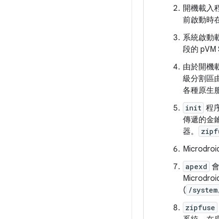
開機載入
前啟動時
系統啟動載
段的 pVM
由於開機載
級分割區由
各種原生
init
程序
傳遞的金鑰
器。
zipf
Microd
apexd
Microdr
(
/system
zipfuse