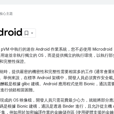
核心主題
droid
 是在 pVM 中執行的迷你 Android 作業系統，您不必使用 Microdr
要用途並非執行獨立的 OS，而是提供獨立的執行環境，以執行部分應
和完整性保證。
統時，提供嚴密的機密性和完整性需要相當多的工作 (通常會重
d 架構。舉例來說，在標準 Android 架構中，開發人員必須實作
且酬載是根據 glibc 建構。Android 應用程式使用 Bionic，通訊
b 進行偵錯相當困難。
id 提供現成的 OS 映像檔，開發人員只需花費最少心力，就能將部分
根據 Bionic 建構，通訊是透過 Binder 進行，且允許從主機 An
API 的子集，例如用於加密編譯作業的金鑰儲存區 (使用硬體支援的