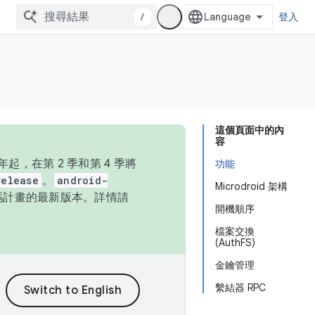
/
登入
這個頁面中的內
容
，在第 2 季和第 4 季將
功能
release
。
android-
Microdroid 架構
始碼計畫的最新版本。詳情請
開機順序
檔案交換
(AuthFS)
金鑰管理
繫結器 RPC