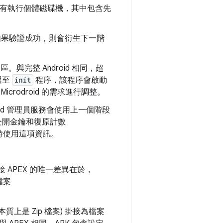
也有執行個體磁碟機，其中包含先
如果驗證成功，則會衍生下一階
與完整 Android 相同，超
遞至
init
程序，該程序會啟動
icrodroid 的需求進行調整。
roid 管理員服務會使用上一個階段
的公開金鑰和復原計數
 時使用這項資訊。
d 掛接 APEX 的唯一差異在於，
檔案
本質上是 Zip 檔案) 掛接為檔案