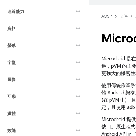
連線能力
AOSP
文件
資料
Micro
螢幕
Microdroid
字型
過，pVM 的主
更強大的機密性
圖像
使用傳統作業系
體 Androi
互動
(在 pVM 中)，
定，且使用 ad
媒體
Microdro
缺口。原生程式碼是
效能
Android 