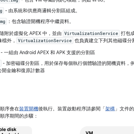
- 包含 VM 專屬的核心模組，例如 virtio。
g
- 由系統和供應商邏輯分割區組成。
img
：包含驗證開機程序中繼資料。
附於虛擬化 APEX 中，並由
VirtualizationService
打包
像檔外，
VirtualizationService
也負責建立下列其他磁碟分
- 一組由 Android APEX 和 APK 支援的分割區
- 加密磁碟分割區，用於保存每個執行個體驗證的開機資料，
X 公開金鑰和復原計數器
 開機順序會在
裝置開機
後執行。裝置啟動程序請參閱「
架構
」文件的 
d 開機順序期間的步驟：