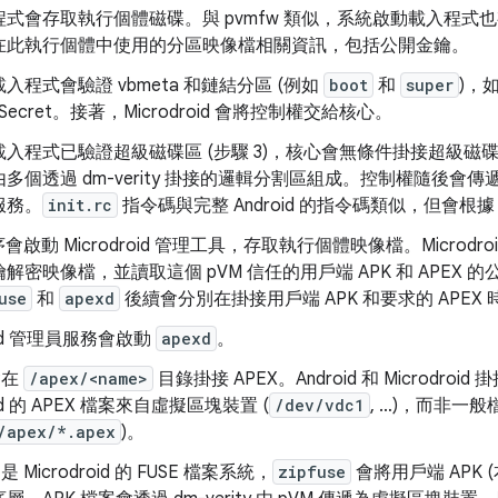
程式會存取執行個體磁碟。與 pvmfw 類似，系統啟動載入程式
在此執行個體中使用的分區映像檔相關資訊，包括公開金鑰。
入程式會驗證 vbmeta 和鏈結分區 (例如
boot
和
super
)，
 Secret。接著，Microdroid 會將控制權交給核心。
入程式已驗證超級磁碟區 (步驟 3)，核心會無條件掛接超級磁碟區。
多個透過 dm-verity 掛接的邏輯分割區組成。控制權隨後會傳
服務。
init.rc
指令碼與完整 Android 的指令碼類似，但會根據 M
會啟動 Microdroid 管理工具，存取執行個體映像檔。Microd
解密映像檔，並讀取這個 pVM 信任的用戶端 APK 和 APEX 
use
和
apexd
後續會分別在掛接用戶端 APK 和要求的 APEX
roid 管理員服務會啟動
apexd
。
會在
/apex/<name>
目錄掛接 APEX。Android 和 Microdroi
oid 的 APEX 檔案來自虛擬區塊裝置 (
/dev/vdc1
, …)，而非一般
/apex/*.apex
)。
是 Microdroid 的 FUSE 檔案系統，
zipfuse
會將用戶端 APK (