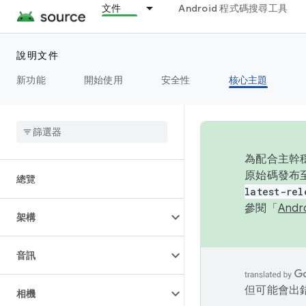
文件
Android 程式碼搜尋工具
說明文件
新功能
開始使用
安全性
核心主題
為配合主幹穩
原始碼發布至
總覽
latest-rel
參閱「
And
架構
音訊
但可能會出
相機