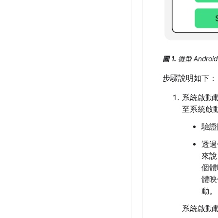
圖 1.
微型 Andr
步驟說明如下：
系統啟動載
至系統啟
驗證
透過
來說
個體
體映
動。
系統啟動載入