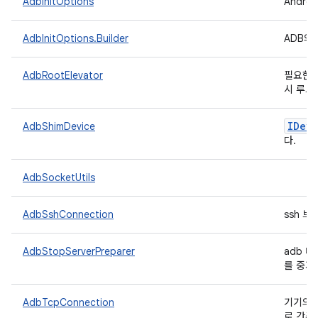
AdbInitOptions
Andro
AdbInitOptions.Builder
ADB의
AdbRootElevator
필요한 
시 루트
IDevi
AdbShimDevice
다.
AdbSocketUtils
AdbSshConnection
ssh 브
AdbStopServerPreparer
adb 
를 중지
AdbTcpConnection
기기의 
로 간주