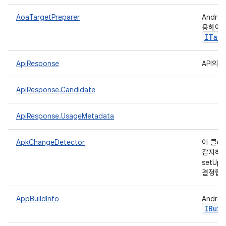
AoaTargetPreparer
Andro
용하여 
ITarg
ApiResponse
API의
ApiResponse.Candidate
ApiResponse.UsageMetadata
ApkChangeDetector
이 클래
감지하
setUp
결정합
AppBuildInfo
Andr
IBuil