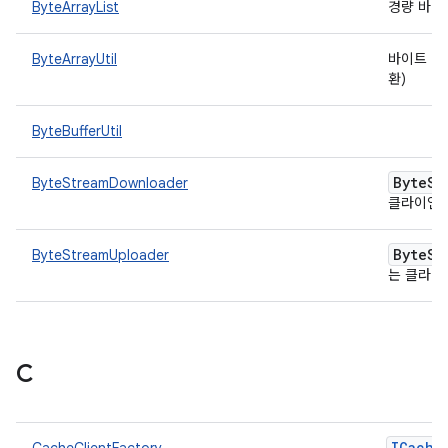
ByteArrayList
경량 바이
ByteArrayUtil
바이트 배
환)
ByteBufferUtil
Byte
St
ByteStreamDownloader
클라이언
Byte
St
ByteStreamUploader
는 클라
C
ICache