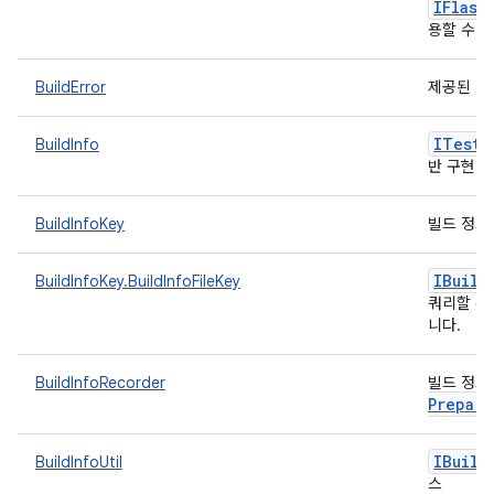
IFlash
용할 수 없
BuildError
제공된 빌
ITest
D
BuildInfo
반 구현
BuildInfoKey
빌드 정보
IBuild
BuildInfoKey.BuildInfoFileKey
쿼리할 수
니다.
BuildInfoRecorder
빌드 정보
Prepare
IBuild
BuildInfoUtil
스