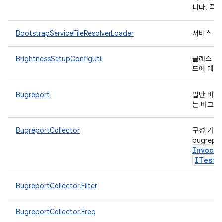
니다. 즉,
BootstrapServiceFileResolverLoader
서비스 로
BrightnessSetupConfigUtil
클래스 경로
드에 대한
Bugreport
일반 버그 
는 버그 
BugreportCollector
구성 가능한
bugrep
Invocat
ITest
I
BugreportCollector.Filter
BugreportCollector.Freq