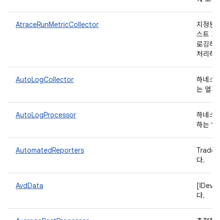
AtraceRunMetricCollector
지정된 
스트 기
로깅하고
처리하고
AutoLogCollector
하네스에
는 열거
AutoLogProcessor
하네스에
하는 열
AutomatedReporters
Trad
다.
AvdData
[IDev
다.