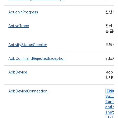
ActionInProgress
진행 중
ActiveTrace
활성 트
본 클래
ActivityStatusChecker
모듈 끝
AdbCommandRejectedException
adb가
AdbDevice
'adb 
합니다.
ERROR
AdbDeviceConnection
Build
Conne
andro
Insta
util
.