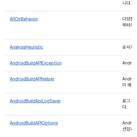
니다.
AltDirBehavior
다양한 
렉터리 
AnalysisHeuristic
순서가 
AndroidBuildAPIException
Andro
AndroidBuildAPIHelper
Andr
미 메서
AndroidBuildApiLogSaver
로그 파
다.
AndroidBuildAPIOptions
Andro
션입니다