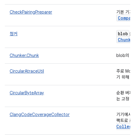
CheckPairingPreparer
기본 기기
Compan
blob
청커
을
Chunk
Chunker.Chunk
blob의 
CircularAtraceUtil
주로 Mon
기 위해 개
CircularByteArray
순환 버퍼
는 고정 
ClangCodeCoverageCollector
기기에서 C
팩트로 로
Collect