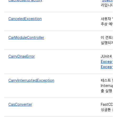
CacheClientFactory
리입니다.
CanceledException
사용자 입
추상 예외
CarModuleController
이 컨트롤
실행되지 
CarryDnaeError
JUnit4
Excepti
Excepti
CarryInterruptedException
테스트 단
Interru
출 실행 
CasConverter
FastC
싱글톤 클