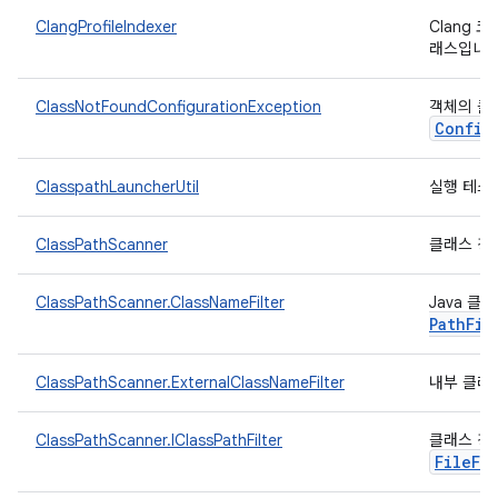
ClangProfileIndexer
Clang 
래스입니다
ClassNotFoundConfigurationException
객체의 클
Config
ClasspathLauncherUtil
실행 테스
ClassPathScanner
클래스 경
ClassPathScanner.ClassNameFilter
Java 
Path
Fil
ClassPathScanner.ExternalClassNameFilter
내부 클래
ClassPathScanner.IClassPathFilter
클래스 경
FileFi