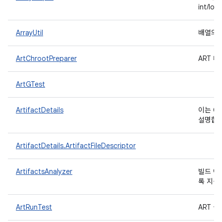
int/
ArrayUtil
배열의 
ArtChrootPreparer
ART 
ArtGTest
ArtifactDetails
이는 C
설명합
ArtifactDetails.ArtifactFileDescriptor
ArtifactsAnalyzer
빌드 아
록 지원
ArtRunTest
ART 