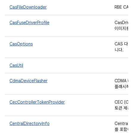
CasFileDownloader
RBE C
CasFuseDriverProfile
CasDriv
이미지용 IF
CasOptions
CAS 다
니다.
CasUtil
CdmaDeviceFlasher
CDMA 라
플래시하는
CecControllerTokenProvider
CEC (Con
토큰 제공
CentralDirectoryInfo
Central
를 포함하