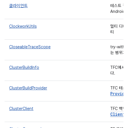
클라이언트
테스트 결
Androi
ClockworkUtils
멀티 디바
티
CloseableTraceScope
try-wit
는 범위가
ClusterBuildInfo
TFC에서
다.
ClusterBuildProvider
TFC 테
Provide
ClusterClient
TFC 백
Client