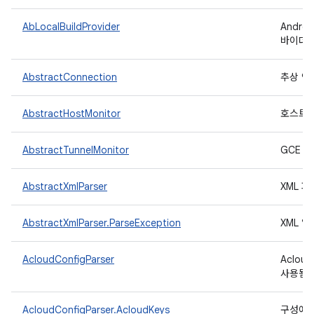
AbLocalBuildProvider
Andr
바이더
AbstractConnection
추상 연
AbstractHostMonitor
호스트 
AbstractTunnelMonitor
GCE 
AbstractXmlParser
XML 
AbstractXmlParser.ParseException
XML 
AcloudConfigParser
Aclo
사용됨)
AcloudConfigParser.AcloudKeys
구성에서