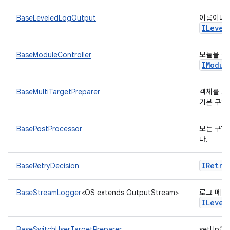
BaseLeveledLogOutput
이름이나 
ILevel
BaseModuleController
모듈을 실
IModul
BaseMultiTargetPreparer
객체를 사
기본 구현
BasePostProcessor
모든 구현
다.
IRetry
BaseRetryDecision
BaseStreamLogger
<OS extends OutputStream>
로그 메시
ILevel
BaseSwitchUserTargetPreparer
setUp