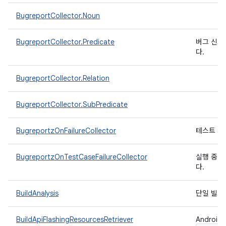
BugreportCollector.Noun
BugreportCollector.Predicate
버그 신고
다.
BugreportCollector.Relation
BugreportCollector.SubPredicate
BugreportzOnFailureCollector
테스트 사례
BugreportzOnTestCaseFailureCollector
실행 중인 
다.
BuildAnalysis
단일 빌드
BuildApiFlashingResourcesRetriever
Androi