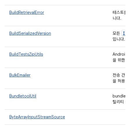
BuildRetrievalError
테스트를 
니다.
IBu
BuildSerializedVersion
모든
입니다.
BuildTestsZipUtils
Androi
을 위한 
BulkEmailer
전송 간격,
을 허용하
BundletoolUtil
bundle
틸리티 
ByteArrayInputStreamSource