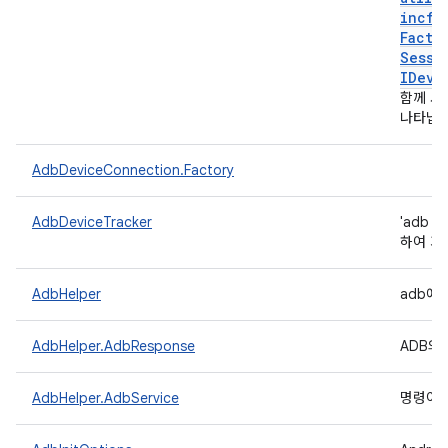
incfs
Facto
Sessi
IDevi
함께 사
나타냅
AdbDeviceConnection.Factory
AdbDeviceTracker
'adb 
하여 기
AdbHelper
adb에
AdbHelper.AdbResponse
ADB의
AdbHelper.AdbService
명령어가