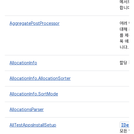
메서드
합니다.
AggregatePostProcessor
여러 반
대해 최솟
를 제공
목 애그
니다.
AllocationInfo
할당 정
AllocationInfo.AllocationSorter
AllocationInfo.SortMode
AllocationsParser
IDevi
AllTestAppsInstallSetup
모든 앱