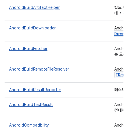
AndroidBuildArtifactHelper
빌드 아티
데 사용
AndroidBuildDownloader
Andro
Downl
AndroidBuildFetcher
Andr
는 도우
AndroidBuildRemoteFileResolver
Andr
IRemo
AndroidBuildResultReporter
테스트 결
AndroidBuildTestResult
Andro
컨테이너
AndroidCompatibility
Andro