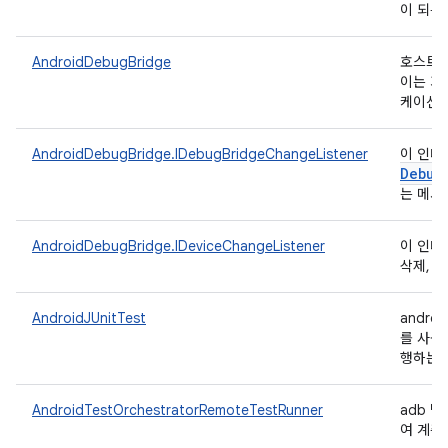
이 되는
AndroidDebugBridge
호스트 측
이는 기
케이션과
AndroidDebugBridge.IDebugBridgeChangeListener
이 인터
Debug
는 메서
AndroidDebugBridge.IDeviceChangeListener
이 인터
삭제, 
AndroidJUnitTest
androi
를 사용
행하는 
AndroidTestOrchestratorRemoteTestRunner
adb 명
여 계측