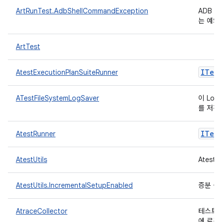
ArtRunTest.AdbShellCommandException
ADB 
는 예외
ArtTest
ITest
AtestExecutionPlanSuiteRunner
ATestFileSystemLogSaver
이 Log
를 저장
ITest
AtestRunner
AtestUtils
Ates
AtestUtils.IncrementalSetupEnabled
증분 설
AtraceCollector
테스트 
에 로