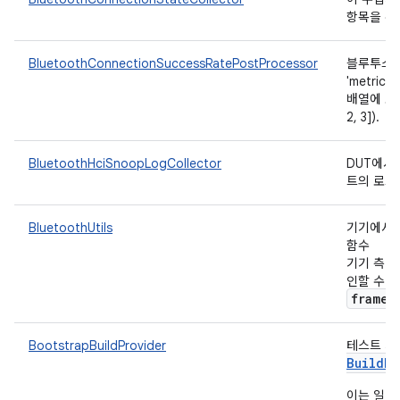
항목을 수
BluetoothConnectionSuccessRatePostProcessor
블루투스 
'metri
배열에 포함된
2, 3]).
BluetoothHciSnoopLogCollector
DUT에서
트의 로그
BluetoothUtils
기기에서 B
함수
기기 측 Bl
인할 수 
framew
BootstrapBuildProvider
테스트 기
Build
Pr
이는 일반