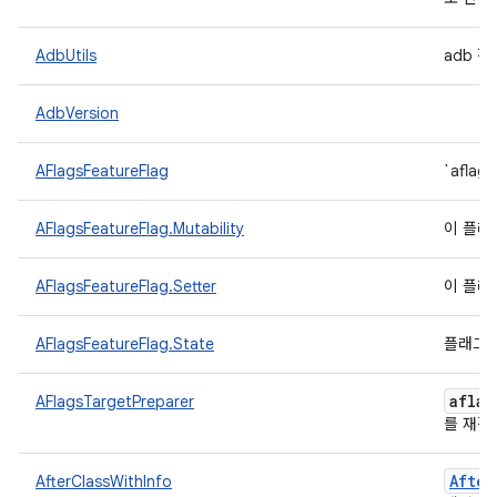
AdbUtils
adb 
AdbVersion
AFlagsFeatureFlag
`afla
AFlagsFeatureFlag.Mutability
이 플래
AFlagsFeatureFlag.Setter
이 플래
AFlagsFeatureFlag.State
플래그의
aflag
AFlagsTargetPreparer
를 재정
After
AfterClassWithInfo