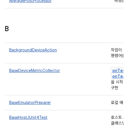
AveragePostProcessor
측정항목
B
BackgroundDeviceAction
작업이 취
명령어를 
onTest
BaseDeviceMetricCollector
onTest
을 시작하
구현
BaseEmulatorPreparer
로컬 에뮬
BaseHostJUnit4Test
호스트 J
클래스입