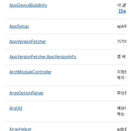
AppDeviceBuildInfo
이 클래
IDevi
AppSetup
apk와
AppVersionFetcher
기기에서
AppVersionFetcher.AppVersionInfo
앱 버전
ArchModuleController
지정된 
하지 않
ArgsOptionParser
파싱된 
ArgUtil
예상대로
하는 유
ArrayHelper
adb를