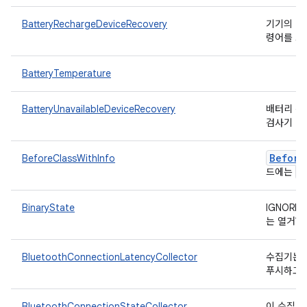
BatteryRechargeDeviceRecovery
기기의 배
령어를 트
BatteryTemperature
BatteryUnavailableDeviceRecovery
배터리 잔
검사기
Before
BeforeClassWithInfo
T
드에는
BinaryState
IGNORE
는 열거형
BluetoothConnectionLatencyCollector
수집기는 
푸시하고 
BluetoothConnectionStateCollector
이 수집기는 