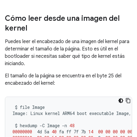
Cómo leer desde una imagen del
kernel
Puedes leer el encabezado de una imagen del kernel para
determinar el tamaño de la página. Esto es útil en el
bootloader si necesitas saber qué tipo de kernel estás
iniciando.
El tamaño de la página se encuentra en el byte 25 del
encabezado del kernel:
$
file
Image

Image:
Linux
kernel
ARM64
boot
executable
Image,
l
$
hexdump
-C
Image
-n
48
00000000
4d
5a
40
fa
ff
7f
7b
14
00
00
00
00
00