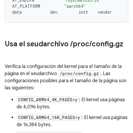
AT_EXECFN
"/system/bin/ls"
AT_PLATFORM
"aarch64"
data
dev.
init
Usa el seudarchivo
/
proc
/
config
.
gz
Verifica la configuración del kernel para el tamaño de la
página en el seudarchivo
/proc/config.gz
. Las
configuraciones posibles para el tamaño de la página son
las siguientes:
CONFIG_ARM64_4K_PAGES=y
: El kernel usa páginas
de 4,096 bytes.
CONFIG_ARM64_16K_PAGES=y
: El kernel usa páginas
de 16,384 bytes.