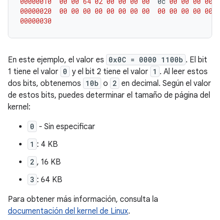
00000010
00
00
64
02
00
00
00
00
0c
00
00
00
00
00000020
00
00
00
00
00
00
00
00
00
00
00
00
00
00000030
En este ejemplo, el valor es
0x0C = 0000 1100b
. El bit
1 tiene el valor
0
y el bit 2 tiene el valor
1
. Al leer estos
dos bits, obtenemos
10b
o
2
en decimal. Según el valor
de estos bits, puedes determinar el tamaño de página del
kernel:
0
- Sin especificar
1
: 4 KB
2
, 16 KB
3
: 64 KB
Para obtener más información, consulta la
documentación del kernel de Linux
.