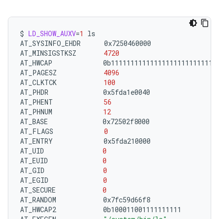
$
LD_SHOW_AUXV
=
1
ls

AT_SYSINFO_EHDR
0x7250460000

AT_MINSIGSTKSZ
4720
AT_HWCAP
0b1111111111111111111111111111
AT_PAGESZ
4096
AT_CLKTCK
100
AT_PHDR
0x5fda1e0040

AT_PHENT
56
AT_PHNUM
12
AT_BASE
0x72502f8000

AT_FLAGS
0
AT_ENTRY
0x5fda210000

AT_UID
0
AT_EUID
0
AT_GID
0
AT_EGID
0
AT_SECURE
0
AT_RANDOM
0x7fc59d66f8

AT_HWCAP2
0b100011001111111111
