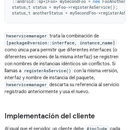
::
android
::
sp<IFoo>
mySecondFoo
=
new
FooAnotherI
status_t
status
=
myFoo
-
>
registerAsService
();
status_t
anotherStatus
=
mySecondFoo
-
>
registerAsSe
hwservicemanager
trata la combinación de
[package@version::interface, instance_name]
como única para permitir que diferentes interfaces (o
diferentes versiones de la misma interfaz) se registren
con nombres de instancias idénticos sin conflictos. Si
llamas a
registerAsService()
con la misma versión,
interfaz y nombre de instancia del paquete,
hwservicemanager
descarta su referencia al servicio
registrado anteriormente y usa el nuevo.
Implementación del cliente
Al igual que el servidor, un cliente debe
#include
cada