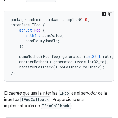
package
android
.
hardware
.
samples
@
1.0
;
interface
IFoo
{
struct
Foo
{
int64_t
someValue
;
handle
myHandle
;
};
someMethod
(
Foo
foo
)
generates
(
int32_t
ret
);
anotherMethod
()
generates
(
vec<uint32_t>
);
registerCallback
(
IFooCallback
callback
);
};
El
cliente
que usa la interfaz
IFoo
es el
servidor
de la
interfaz
IFooCallback
. Proporciona una
implementación de
IFooCallback
: