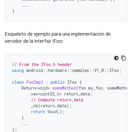
...
}
Esqueleto de ejemplo para una implementación de
servidor de la interfaz IFoo:
// From the IFoo.h header
using
android
::
hardware
::
samples
::
V1_0
::
IFoo
;
class
FooImpl
:
public
IFoo
{
Return<void>
someMethod
(
foo
my_foo
,
someMethod
vec<uint32_t>
return_data
;
// Compute return_data
_cb
(
return_data
);
return
Void
();
}
...
};