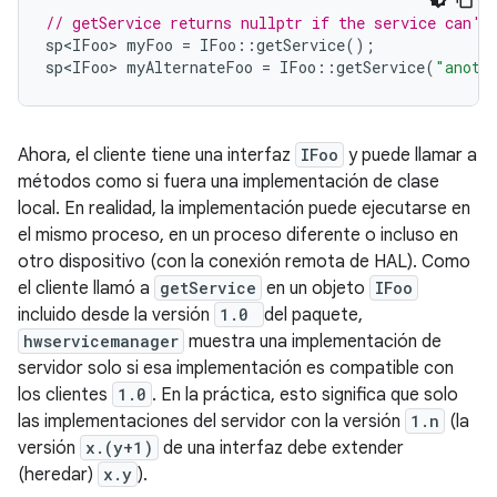
// getService returns nullptr if the service can't
sp<IFoo>
myFoo
=
IFoo
::
getService
();
sp<IFoo>
myAlternateFoo
=
IFoo
::
getService
(
"anoth
Ahora, el cliente tiene una interfaz
IFoo
y puede llamar a
métodos como si fuera una implementación de clase
local. En realidad, la implementación puede ejecutarse en
el mismo proceso, en un proceso diferente o incluso en
otro dispositivo (con la conexión remota de HAL). Como
el cliente llamó a
getService
en un objeto
IFoo
incluido desde la versión
1.0
del paquete,
hwservicemanager
muestra una implementación de
servidor solo si esa implementación es compatible con
los clientes
1.0
. En la práctica, esto significa que solo
las implementaciones del servidor con la versión
1.n
(la
versión
x.(y+1)
de una interfaz debe extender
(heredar)
x.y
).