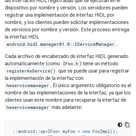
las interfaces HIDL registradas que se ejecutan en el
dispositivo por nombre y versión. Los servidores pueden
registrar una implementación de interfaz HIDL por
nombre, y los clientes pueden solicitar implementaciones
de servicios por nombre y versión. Este proceso entrega
la interfaz HIDL
android.hidl.manager@1.0::IServiceManager
.
Cada archivo de encabezado de interfaz HIDL generado
automáticamente (como
IFoo.h
) tiene un método
registerAsService()
que se puede usar para registrar
la implementación de la interfaz con
hwservicemanager
. El único argumento obligatorio es el
nombre de las implementaciones de la interfaz, ya que los
clientes usan este nombre para recuperar la interfaz de
hwservicemanager
más adelante:
::
android
::
sp<IFoo>
myFoo
=
new
FooImpl
();