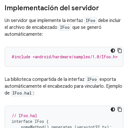
Implementación del servidor
Un servidor que implemente la interfaz
IFoo
debe incluir
el archivo de encabezado
IFoo
que se generó
automáticamente:
#include <android/hardware/samples/1.0/IFoo.h>
La biblioteca compartida de la interfaz
IFoo
exporta
automáticamente el encabezado para vincularlo. Ejemplo
de
IFoo.hal
:
// IFoo.hal
interface
IFoo
{
someMethod
()
generates
(
vec<uint32_t>
);