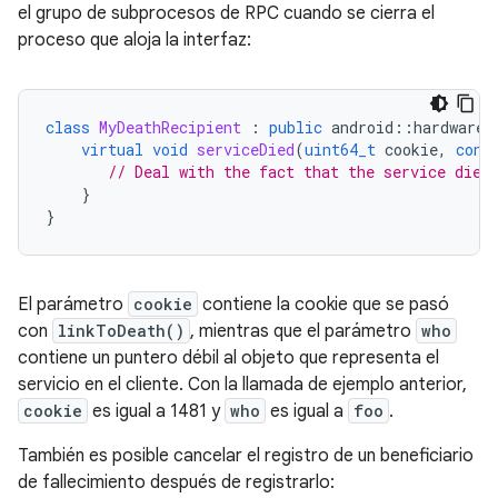
el grupo de subprocesos de RPC cuando se cierra el
proceso que aloja la interfaz:
class
MyDeathRecipient
:
public
android
::
hardware
:
virtual
void
serviceDied
(
uint64_t
cookie
,
cons
// Deal with the fact that the service died
}
}
El parámetro
cookie
contiene la cookie que se pasó
con
linkToDeath()
, mientras que el parámetro
who
contiene un puntero débil al objeto que representa el
servicio en el cliente. Con la llamada de ejemplo anterior,
cookie
es igual a 1481 y
who
es igual a
foo
.
También es posible cancelar el registro de un beneficiario
de fallecimiento después de registrarlo: