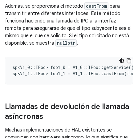
Además, se proporciona el método
castFrom
para
transmitir entre diferentes interfaces. Este método
funciona haciendo una llamada de IPC a la interfaz
remota para asegurarse de que el tipo subyacente sea el
mismo que el que se solicita. Si el tipo solicitado no está
disponible, se muestra
nullptr
.
sp<V1_0
::
IFoo
>
foo1_0
=
V1_0
::
IFoo
::
getService
();
sp<V1_1
::
IFoo
>
foo1_1
=
V1_1
::
IFoo
::
castFrom
(
foo1
Llamadas de devolución de llamada
asíncronas
Muchas implementaciones de HAL existentes se
comunican con hardware asíncrono, lo que significa que