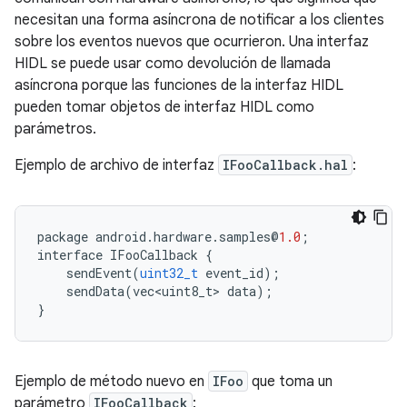
necesitan una forma asíncrona de notificar a los clientes
sobre los eventos nuevos que ocurrieron. Una interfaz
HIDL se puede usar como devolución de llamada
asíncrona porque las funciones de la interfaz HIDL
pueden tomar objetos de interfaz HIDL como
parámetros.
Ejemplo de archivo de interfaz
IFooCallback.hal
:
package
android
.
hardware
.
samples
@
1.0
;
interface
IFooCallback
{
sendEvent
(
uint32_t
event_id
);
sendData
(
vec<uint8_t>
data
);
}
Ejemplo de método nuevo en
IFoo
que toma un
parámetro
IFooCallback
: