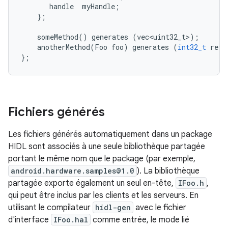
handle
myHandle
;
};
someMethod
()
generates
(
vec<uint32_t>
);
anotherMethod
(
Foo
foo
)
generates
(
int32_t
ret
)
};
Fichiers générés
Les fichiers générés automatiquement dans un package
HIDL sont associés à une seule bibliothèque partagée
portant le même nom que le package (par exemple,
android.hardware.samples@1.0
). La bibliothèque
partagée exporte également un seul en-tête,
IFoo.h
,
qui peut être inclus par les clients et les serveurs. En
utilisant le compilateur
hidl-gen
avec le fichier
d'interface
IFoo.hal
comme entrée, le mode lié