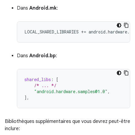
Dans
Android.mk
:
LOCAL_SHARED_LIBRARIES
+=
android
.
hardware
.
sa
Dans
Android.bp
:
shared_libs
:
[
/* ... */
"android.hardware.samples@1.0"
,
],
Bibliothèques supplémentaires que vous devrez peut-être
inclure: