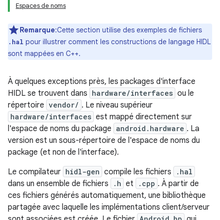
Espaces de noms
Remarque
:Cette section utilise des exemples de fichiers
pour illustrer comment les constructions de langage HIDL
.hal
sont mappées en C++.
À quelques exceptions près, les packages d'interface
HIDL se trouvent dans
hardware/interfaces
ou le
répertoire
vendor/
. Le niveau supérieur
hardware/interfaces
est mappé directement sur
l'espace de noms du package
android.hardware
. La
version est un sous-répertoire de l'espace de noms du
package (et non de l'interface).
Le compilateur
hidl-gen
compile les fichiers
.hal
dans un ensemble de fichiers
.h
et
.cpp
. À partir de
ces fichiers générés automatiquement, une bibliothèque
partagée avec laquelle les implémentations client/serveur
sont associées est créée. Le fichier
Android.bp
qui