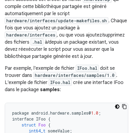
compile cette bibliothèque partagée est généré
automatiquement par le script
hardware/interfaces/update-makefiles.sh
. Chaque
fois que vous ajoutez un package à
hardware/interfaces
, ou que vous ajoutez/supprimez
des fichiers
.hal
à/depuis un package existant, vous
devez réexécuter le script pour vous assurer que la
bibliothèque partagée générée est à jour.
Par exemple, l'exemple de fichier
IFoo.hal
doit se
trouver dans
hardware/interfaces/samples/1.0
.
L'exemple de fichier
IFoo.hal
crée une interface IFoo
dans le package
samples
:
package
android
.
hardware
.
samples
@
1.0
;
interface
IFoo
{
struct
Foo
{
int64_t
someValue
;