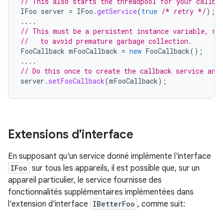
// This also starts the threadpool for your callba
IFoo
server
=
IFoo
.
getService
(
true
/* retry */
);
....
// This must be a persistent instance variable, no
//   to avoid premature garbage collection.
FooCallback
mFooCallback
=
new
FooCallback
();
....
// Do this once to create the callback service and
server
.
setFooCallback
(
mFooCallback
);
Extensions d'interface
En supposant qu'un service donné implémente l'interface
IFoo
sur tous les appareils, il est possible que, sur un
appareil particulier, le service fournisse des
fonctionnalités supplémentaires implémentées dans
l'extension d'interface
IBetterFoo
, comme suit: