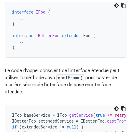
interface
IFoo
{
...
};
interface
IBetterFoo
extends
IFoo
{
...
};
Le code d'appel conscient de l'interface étendue peut
utiliser la méthode Java
castFrom()
pour caster de
manière sécurisée l'interface de base en interface
étendue:
IFoo
baseService
=
IFoo
.
getService
(
true
/* retry *
IBetterFoo
extendedService
=
IBetterFoo
.
castFrom
(
b
if
(
extendedService
!=
null
)
{