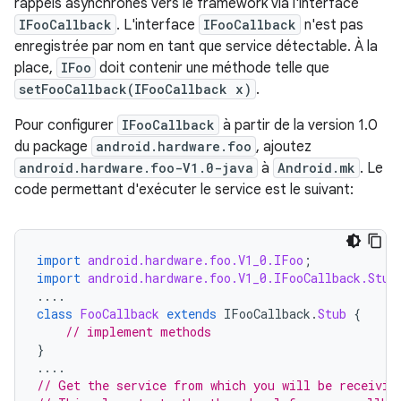
rappels asynchrones vers le framework via l'interface
IFooCallback
. L'interface
IFooCallback
n'est pas
enregistrée par nom en tant que service détectable. À la
place,
IFoo
doit contenir une méthode telle que
setFooCallback(IFooCallback x)
.
Pour configurer
IFooCallback
à partir de la version 1.0
du package
android.hardware.foo
, ajoutez
android.hardware.foo-V1.0-java
à
Android.mk
. Le
code permettant d'exécuter le service est le suivant:
import
android.hardware.foo.V1_0.IFoo
;
import
android.hardware.foo.V1_0.IFooCallback.Stub
....
class
FooCallback
extends
IFooCallback
.
Stub
{
// implement methods
}
....
// Get the service from which you will be receivin