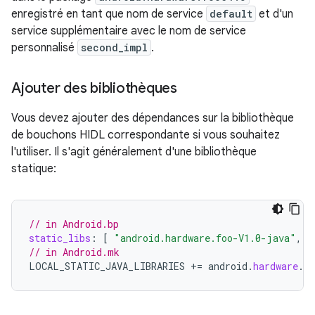
enregistré en tant que nom de service
default
et d'un
service supplémentaire avec le nom de service
personnalisé
second_impl
.
Ajouter des bibliothèques
Vous devez ajouter des dépendances sur la bibliothèque
de bouchons HIDL correspondante si vous souhaitez
l'utiliser. Il s'agit généralement d'une bibliothèque
statique:
// in Android.bp
static_libs
:
[
"android.hardware.foo-V1.0-java"
,
]
// in Android.mk
LOCAL_STATIC_JAVA_LIBRARIES
+=
android
.
hardware
.
fo