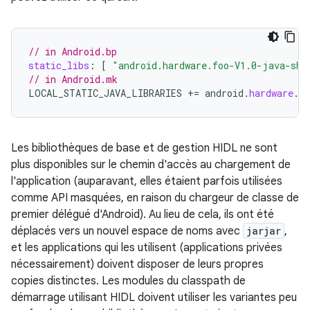
// in Android.bp
static_libs
:
[
"android.hardware.foo-V1.0-java-sha
// in Android.mk
LOCAL_STATIC_JAVA_LIBRARIES
+=
android
.
hardware
.
fo
Les bibliothèques de base et de gestion HIDL ne sont
plus disponibles sur le chemin d'accès au chargement de
l'application (auparavant, elles étaient parfois utilisées
comme API masquées, en raison du chargeur de classe de
premier délégué d'Android). Au lieu de cela, ils ont été
déplacés vers un nouvel espace de noms avec
jarjar
,
et les applications qui les utilisent (applications privées
nécessairement) doivent disposer de leurs propres
copies distinctes. Les modules du classpath de
démarrage utilisant HIDL doivent utiliser les variantes peu