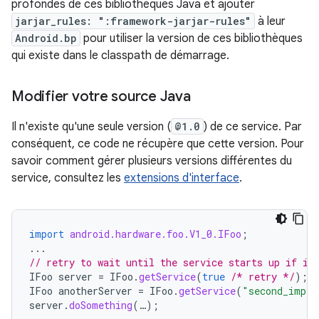
profondes de ces bibliothèques Java et ajouter
jarjar_rules: ":framework-jarjar-rules"
à leur
Android.bp
pour utiliser la version de ces bibliothèques
qui existe dans le classpath de démarrage.
Modifier votre source Java
Il n'existe qu'une seule version (
@1.0
) de ce service. Par
conséquent, ce code ne récupère que cette version. Pour
savoir comment gérer plusieurs versions différentes du
service, consultez les
extensions d'interface
.
import
android.hardware.foo.V1_0.IFoo
;
...
// retry to wait until the service starts up if it
IFoo
server
=
IFoo
.
getService
(
true
/* retry */
);
IFoo
anotherServer
=
IFoo
.
getService
(
"second_impl"
server
.
doSomething
(…);