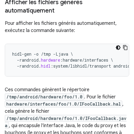
Afficher les fichiers générés
automatiquement
Pour afficher les fichiers générés automatiquement,
exécutez la commande suivante:
hidl
-
gen
-
o
/
tmp
-
Ljava
\
-
randroid
.
hardware
:
hardware
/
interfaces
\
-
randroid
.
hidl
:
system
/
libhidl
/
transport
android
.
Ces commandes génèrent le répertoire
/tmp/android/hardware/foo/1.0
. Pour le fichier
hardware/interfaces/foo/1.0/IFooCallback.hal
,
cela génère le fichier
/tmp/android/hardware/foo/1.0/IFooCallback.jav
a
, qui encapsule l'interface Java, le code du proxy et les
bouchons (le proxy et les bouchons sont conformes à