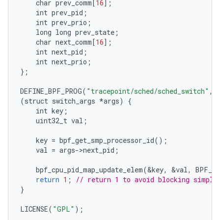
char
prev_comm
[
16
];
int
prev_pid
;
int
prev_prio
;
long
long
prev_state
;
char
next_comm
[
16
];
int
next_pid
;
int
next_prio
;
};
DEFINE_BPF_PROG
(
"tracepoint/sched/sched_switch"
,
(
struct
switch_args
*
args
)
{
int
key
;
uint32_t
val
;
key
=
bpf_get_smp_processor_id
();
val
=
args
-
>
next_pid
;
bpf_cpu_pid_map_update_elem
(
&
key
,
&
val
,
BPF_A
return
1
;
// return 1 to avoid blocking simple
}
LICENSE
(
"GPL"
);