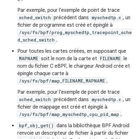
Par exemple, pour l'exemple de point de trace
sched_switch
précédent dans
myschedtp.c
, un
fichier de programme est créé et épinglé à
/sys/fs/bpf/prog_myschedtp_tracepoint_sche
d_sched_switch
.
Pour toutes les cartes créées, en supposant que
MAPNAME
soit le nom de la carte et
FILENAME
le
nom du fichier C eBPF, le chargeur Android crée et
épingle chaque carte à
/sys/fs/bpf/map_FILENAME_MAPNAME
.
Par exemple, pour l'exemple de point de trace
sched_switch
précédent dans
myschedtp.c
, un
fichier de mappage est créé et épinglé à
/sys/fs/bpf/map_myschedtp_cpu_pid_map
.
bpf_obj_get()
dans la bibliothèque BPF Android
renvoie un descripteur de fichier à partir du fichier