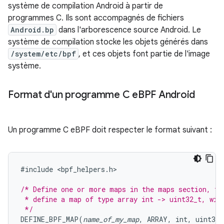
système de compilation Android à partir de
programmes C. Ils sont accompagnés de fichiers
Android.bp
dans l'arborescence source Android. Le
système de compilation stocke les objets générés dans
/system/etc/bpf
, et ces objets font partie de l'image
système.
Format d'un programme C e
BPF Android
Un programme C eBPF doit respecter le format suivant :
#
include
<
bpf_helpers
.
h
>

/* Define one or more maps in the maps section, fo
 * define a map of type array int -> uint32_t, wit
 */
DEFINE_BPF_MAP
(
name_of_my_map
,
ARRAY
,
int
,
uint32_