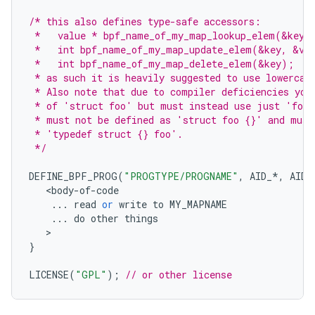
/* this also defines type-safe accessors:
 *   value * bpf_name_of_my_map_lookup_elem(&key)
 *   int bpf_name_of_my_map_update_elem(&key, &va
 *   int bpf_name_of_my_map_delete_elem(&key);
 * as such it is heavily suggested to use lowercas
 * Also note that due to compiler deficiencies you
 * of 'struct foo' but must instead use just 'foo'
 * must not be defined as 'struct foo {}' and must
 * 'typedef struct {} foo'.
 */
DEFINE_BPF_PROG
(
"PROGTYPE/PROGNAME"
,
AID_
*
,
AID_
<
body
-
of
-
code
...
read
or
write
to
MY_MAPNAME
...
do
other
things
}
LICENSE
(
"GPL"
);
// or other license