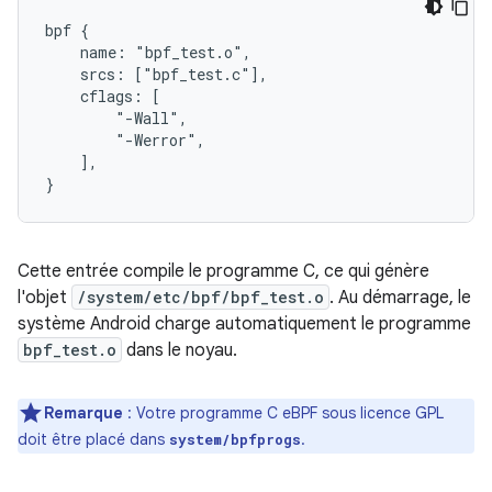
bpf {

    name: "bpf_test.o",

    srcs: ["bpf_test.c"],

    cflags: [

        "-Wall",

        "-Werror",

    ],

}
Cette entrée compile le programme C, ce qui génère
l'objet
/system/etc/bpf/bpf_test.o
. Au démarrage, le
système Android charge automatiquement le programme
bpf_test.o
dans le noyau.
Remarque
: Votre programme C eBPF sous licence GPL
doit être placé dans
.
system/bpfprogs