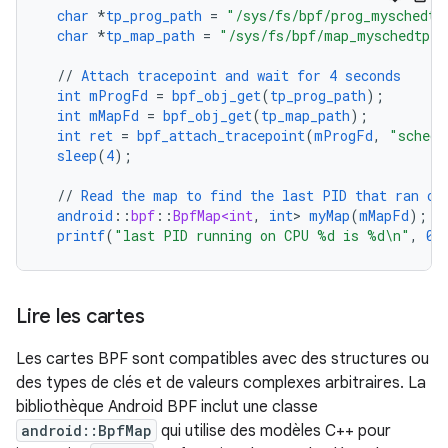
char
*
tp_prog_path
=
"/sys/fs/bpf/prog_myschedtp
char
*
tp_map_path
=
"/sys/fs/bpf/map_myschedtp_c
//
Attach
tracepoint
and
wait
for
4
seconds
int
mProgFd
=
bpf_obj_get
(
tp_prog_path
);
int
mMapFd
=
bpf_obj_get
(
tp_map_path
);
int
ret
=
bpf_attach_tracepoint
(
mProgFd
,
"sched"
sleep
(
4
);
//
Read
the
map
to
find
the
last
PID
that
ran
on
android
::
bpf
::
BpfMap<int
,
int
>
myMap
(
mMapFd
);
printf
(
"last PID running on CPU %d is %d\n"
,
0
,
Lire les cartes
Les cartes BPF sont compatibles avec des structures ou
des types de clés et de valeurs complexes arbitraires. La
bibliothèque Android BPF inclut une classe
android::BpfMap
qui utilise des modèles C++ pour