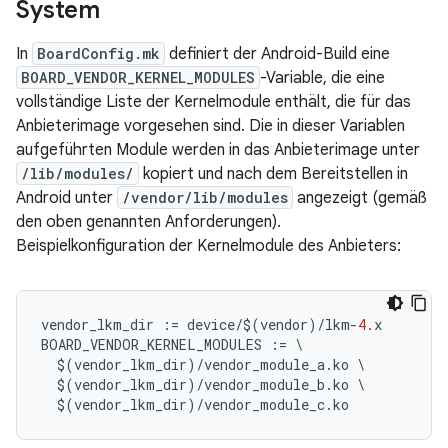
System
In
BoardConfig.mk
definiert der Android-Build eine
BOARD_VENDOR_KERNEL_MODULES
-Variable, die eine
vollständige Liste der Kernelmodule enthält, die für das
Anbieterimage vorgesehen sind. Die in dieser Variablen
aufgeführten Module werden in das Anbieterimage unter
/lib/modules/
kopiert und nach dem Bereitstellen in
Android unter
/vendor/lib/modules
angezeigt (gemäß
den oben genannten Anforderungen).
Beispielkonfiguration der Kernelmodule des Anbieters:
vendor_lkm_dir
:=
device
/$
(
vendor
)
/
lkm
-
4.
x
BOARD_VENDOR_KERNEL_MODULES
:=
\
$
(
vendor_lkm_dir
)
/
vendor_module_a
.
ko
\
$
(
vendor_lkm_dir
)
/
vendor_module_b
.
ko
\
$
(
vendor_lkm_dir
)
/
vendor_module_c
.
ko