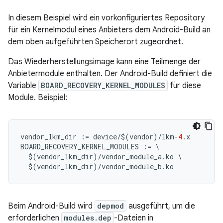
In diesem Beispiel wird ein vorkonfiguriertes Repository
für ein Kernelmodul eines Anbieters dem Android-Build an
dem oben aufgeführten Speicherort zugeordnet.
Das Wiederherstellungsimage kann eine Teilmenge der
Anbietermodule enthalten. Der Android-Build definiert die
Variable
BOARD_RECOVERY_KERNEL_MODULES
für diese
Module. Beispiel:
vendor_lkm_dir
:=
device
/$
(
vendor
)
/
lkm
-
4.
x
BOARD_RECOVERY_KERNEL_MODULES
:=
\
$
(
vendor_lkm_dir
)
/
vendor_module_a
.
ko
\
$
(
vendor_lkm_dir
)
/
vendor_module_b
.
ko
Beim Android-Build wird
depmod
ausgeführt, um die
erforderlichen
modules.dep
-Dateien in