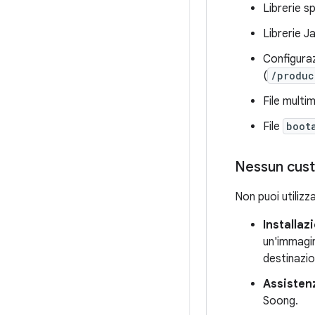
Librerie s
Librerie J
Configuraz
(
/produc
File multim
File
boot
Nessun cus
Non puoi utilizz
Installaz
un'immagin
destinazio
Assisten
Soong.