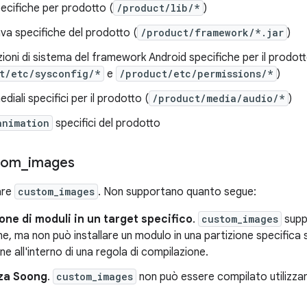
pecifiche per prodotto (
/product/lib/*
)
ava specifiche del prodotto (
/product/framework/*.jar
)
ioni di sistema del framework Android specifiche per il prodot
t/etc/sysconfig/*
e
/product/etc/permissions/*
)
ediali specifici per il prodotto (
/product/media/audio/*
)
animation
specifici del prodotto
tom
_
images
are
custom_images
. Non supportano quanto segue:
ione di moduli in un target specifico
.
custom_images
suppo
e, ma non può installare un modulo in una partizione specifica 
ne all'interno di una regola di compilazione.
za Soong
.
custom_images
non può essere compilato utilizzan