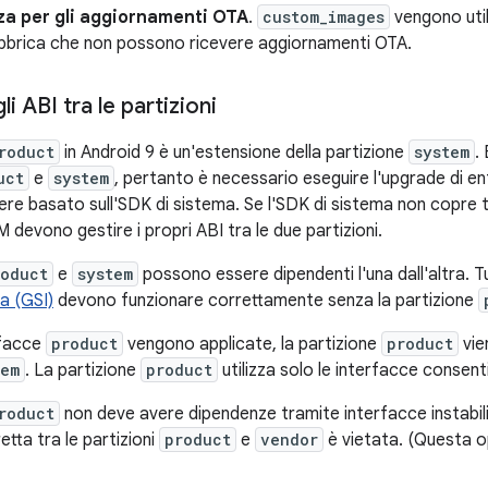
za per gli aggiornamenti OTA
.
custom_images
vengono util
bbrica che non possono ricevere aggiornamenti OTA.
i ABI tra le partizioni
roduct
in Android 9 è un'estensione della partizione
system
.
uct
e
system
, pertanto è necessario eseguire l'upgrade d
ere basato sull'SDK di sistema. Se l'SDK di sistema non copre t
EM devono gestire i propri ABI tra le due partizioni.
roduct
e
system
possono essere dipendenti l'una dall'altra. Tut
a (GSI)
devono funzionare correttamente senza la partizione
rfacce
product
vengono applicate, la partizione
product
vie
tem
. La partizione
product
utilizza solo le interfacce consent
roduct
non deve avere dipendenze tramite interfacce instabili
etta tra le partizioni
product
e
vendor
è vietata. (Questa o