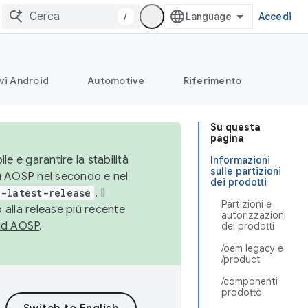
/
Accedi
vi Android
Automotive
Riferimento
Su questa
pagina
le e garantire la stabilità
Informazioni
sulle partizioni
su AOSP nel secondo e nel
dei prodotti
-latest-release
. Il
Partizioni e
 alla release più recente
autorizzazioni
ad AOSP
.
dei prodotti
/oem legacy e
/product
/componenti
prodotto