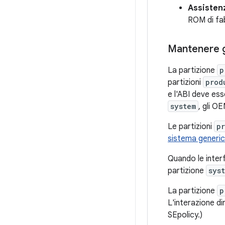
Assisten
ROM di fa
Mantenere gl
La partizione
p
partizioni
prod
e l'ABI deve ess
system
, gli O
Le partizioni
p
sistema generic
Quando le inte
partizione
sys
La partizione
p
L'interazione dir
SEpolicy.)