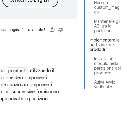
Nessun
custom_imag
es
Mantenere gli
ABI tra le
sta pagina è stata utile?
partizioni
Implementare le
partizioni dei
prodotti
Installa un
modulo nella
partizione del
ioni
product
utilizzando il
prodotto
razione dei componenti
Attiva Avvio
are spazio ai componenti
verificato
ersioni successive forniscono
app private in partizioni