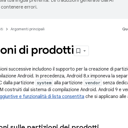
lla tua lingua preferita. Le traduzioni generate dall'AI
contenere errori.
ti
Argomenti principali
Que
ioni di prodotti
ioni successive includono il supporto per la creazione di partiz
ilazione Android. In precedenza, Android 8.x imponeva la sepa
C dalla partizione
system
alla partizione
vendor
senza dedic
EM costruiti dal sistema di compilazione Android. Android 9 e v
ggiuntive e funzionalità di lista consentita
che si applicano alle 
ni sulle partizioni dei prodotti