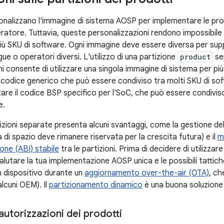
nalizzano l'immagine di sistema AOSP per implementare le propr
peratore. Tuttavia, queste personalizzazioni rendono impossibile
più SKU di software. Ogni immagine deve essere diversa per supp
ue o operatori diversi. L'utilizzo di una partizione
product
se
i consente di utilizzare una singola immagine di sistema per più
codice generico che può essere condiviso tra molti SKU di sof
are il codice BSP specifico per l'SoC, che può essere condiviso t
e.
rtizioni separate presenta alcuni svantaggi, come la gestione de
a di spazio deve rimanere riservata per la crescita futura) e il
m
ione (ABI) stabile
tra le partizioni. Prima di decidere di utilizzare
lutare la tua implementazione AOSP unica e le possibili tattich
un dispositivo durante un
aggiornamento over-the-air (OTA)
, ch
lcuni OEM). Il
partizionamento dinamico
è una buona soluzione
 autorizzazioni dei prodotti