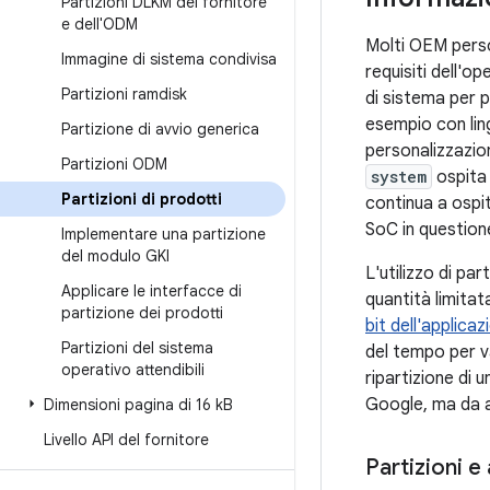
Partizioni DLKM del fornitore
e dell'ODM
Molti OEM perso
Immagine di sistema condivisa
requisiti dell'o
Partizioni ramdisk
di sistema per 
esempio con ling
Partizione di avvio generica
personalizzazion
Partizioni ODM
system
ospita 
Partizioni di prodotti
continua a ospit
SoC in question
Implementare una partizione
del modulo GKI
L'utilizzo di pa
Applicare le interfacce di
quantità limitat
partizione dei prodotti
bit dell'applicaz
Partizioni del sistema
del tempo per va
operativo attendibili
ripartizione di 
Google, ma da a
Dimensioni pagina di 16 k
B
Livello API del fornitore
Partizioni e