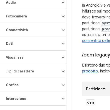
Audio
In Android 9 e v
influisce sul mod
Fotocamera
deve trovarsi ne
partizione
sys
partizione
pro
Connettività
autorizzazioni e
consentita delle
Dati
/
oem legac
Visualizza
Esistono due tipi
prodotto
. Inolt
Tipi di carattere
Grafica
Partizione
Interazione
oem