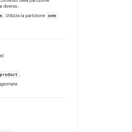
contenuti della partizione
a diverso.
m
oem
. Utilizza la partizione
e)
product
.
ggiornate