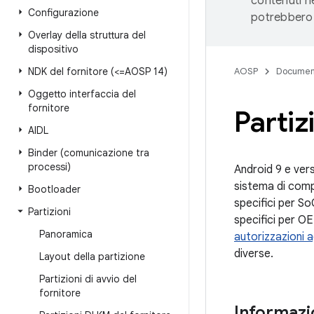
contenuti ne
Configurazione
potrebbero 
Overlay della struttura del
dispositivo
NDK del fornitore (<=AOSP 14)
AOSP
Documen
Oggetto interfaccia del
fornitore
Partiz
AIDL
Binder (comunicazione tra
processi)
Android 9 e vers
sistema di comp
Bootloader
specifici per So
Partizioni
specifici per O
Panoramica
autorizzazioni a
diverse.
Layout della partizione
Partizioni di avvio del
fornitore
Informazio