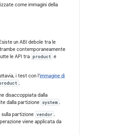
izzate come immagini della
 Esiste un ABI debole tra le
i entrambe contemporaneamente
utte le API tra
product
e
tavia, i test con l'
immagine di
product
.
ne disaccoppiata dalla
ite dalla partizione
system
.
 sulla partizione
vendor
.
perazione viene applicata da