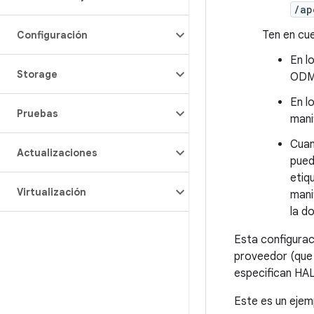
/ap
Ten en cue
Configuración
En l
Storage
ODM.
En l
Pruebas
mani
Cuan
Actualizaciones
pued
etiq
Virtualización
mani
la d
Esta configurac
proveedor (que
especifican HAL
Este es un ejem