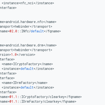
<
instance
>
nfc_nci
<
/
instance
>
nterface
>
me
>
android
.
hardware
.
nfc
<
/
name
>
ansport
>
hwbinder
<
/
transport
>
name
>
@2.0
::
INfc
/
default
<
/
fqname
>
me
>
android
.
hardware
.
drm
<
/
name
>
ansport
>
hwbinder
<
/
transport
>
rsion
>
1.0
<
/
version
>
terface
>
<
name
>
ICryptoFactory
<
/
name
>
<
instance
>
default
<
/
instance
>
nterface
>
terface
>
<
name
>
IDrmFactory
<
/
name
>
<
instance
>
default
<
/
instance
>
nterface
>
name
>
@1.1
::
ICryptoFactory
/
clearkey
<
/
fqname
>
name
>
@1.1
::
IDrmFactory
/
clearkey
<
/
fqname
>