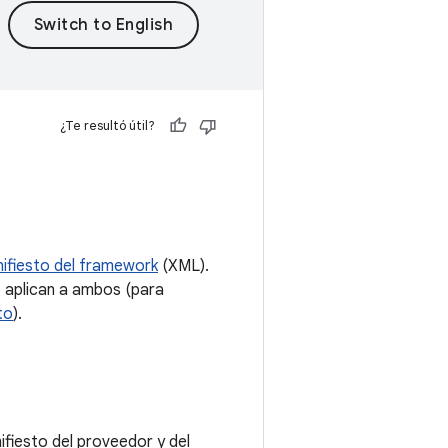
¿Te resultó útil?
ifiesto del framework
(XML).
 aplican a ambos (para
to
).
ifiesto del proveedor y del