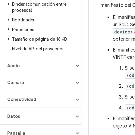
Binder (comunicación entre
manifiesto del
procesos)
El manifie
Bootloader
un SoC. Se
Particiones
device/
obtener m
Tamaño de página de 16 KB
Nivel de API del proveedor
El manifi
VINTF car
Audio
Si s
/od
Cámara
/od
Si s
Conectividad
/od
Datos
El manifie
objeto VIN
Pantalla