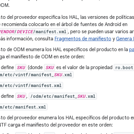
 ODM.
sto del proveedor especifica los HAL, las versiones de política
 recomienda colocarlo en el árbol de fuentes de Android en
VENDOR
/
DEVICE
/manifest.xml
, pero se pueden usar varios 
ás información, consulta
Fragmentos de manifiesto
y
Genera 
esto de ODM enumera los HAL específicos del producto en la
pa
ga el manifiesto de ODM en este orden:
e define
SKU
(donde
SKU
es el valor de la propiedad
ro.boot
m/etc/vintf/manifest_
SKU
.xml
m/etc/vintf/manifest.xml
e define
SKU
,
/odm/etc/manifest_
SKU
.xml
m/etc/manifest.xml
sto del proveedor enumera los HAL específicos del producto en 
TF carga el manifiesto del proveedor en este orden: