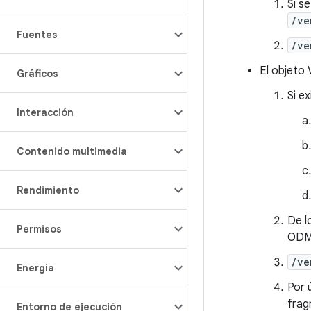
Si s
/ve
Fuentes
/ve
El objeto 
Gráficos
Si e
Interacción
Contenido multimedia
Rendimiento
De l
Permisos
ODM 
/ve
Energía
Por 
frag
Entorno de ejecución