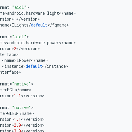
rmat
=
"aidl"
>
me
>
android
.
hardware
.
light
<
/
name
>
rsion
>
1
<
/
version
>
name
>
ILights
/
default
<
/
fqname
>
rmat
=
"aidl"
>
me
>
android
.
hardware
.
power
<
/
name
>
rsion
>
2
<
/
version
>
terface
>
<
name
>
IPower
<
/
name
>
<
instance
>
default
<
/
instance
>
nterface
>
rmat
=
"native"
>
me
>
EGL
<
/
name
>
rsion
>
1.1
<
/
version
>
rmat
=
"native"
>
me
>
GLES
<
/
name
>
rsion
>
1.1
<
/
version
>
rsion
>
2.0
<
/
version
>
rsion
>
3.0
<
/
version
>