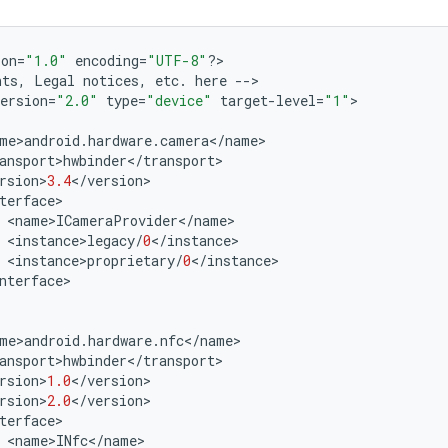
ion
=
"1.0"
encoding
=
"UTF-8"
?>
nts
,
Legal
notices
,
etc
.
here
-->
ersion
=
"2.0"
type
=
"device"
target
-
level
=
"1"
>
me
>
android
.
hardware
.
camera
<
/
name
>
ansport
>
hwbinder
<
/
transport
>
rsion
>
3.4
<
/
version
>
terface
>
<
name
>
ICameraProvider
<
/
name
>
<
instance
>
legacy
/
0
<
/
instance
>
<
instance
>
proprietary
/
0
<
/
instance
>
nterface
>
me
>
android
.
hardware
.
nfc
<
/
name
>
ansport
>
hwbinder
<
/
transport
>
rsion
>
1.0
<
/
version
>
rsion
>
2.0
<
/
version
>
terface
>
<
name
>
INfc
<
/
name
>