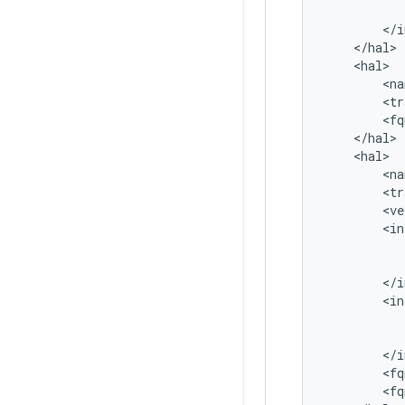
<
/
i
<
/
hal
>
<
hal
>
<
na
<
tr
<
fq
<
/
hal
>
<
hal
>
<
na
<
tr
<
ve
<
in
<
/
i
<
in
<
/
i
<
fq
<
fq