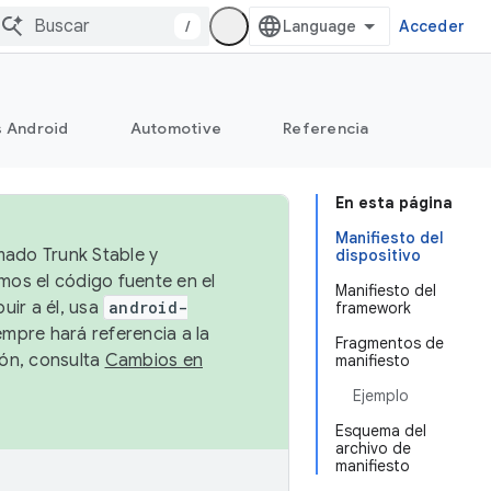
/
Acceder
s Android
Automotive
Referencia
En esta página
Manifiesto del
mado Trunk Stable y
dispositivo
emos el código fuente en el
Manifiesto del
uir a él, usa
android-
framework
empre hará referencia a la
Fragmentos de
ión, consulta
Cambios en
manifiesto
Ejemplo
Esquema del
archivo de
manifiesto