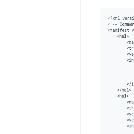
<
?
xml
vers
<
!--
Comme
<
manifest
v
<
hal
>
<
na
<
tr
<
ve
<
in
<
/
i
<
/
hal
>
<
hal
>
<
na
<
tr
<
ve
<
ve
<
in