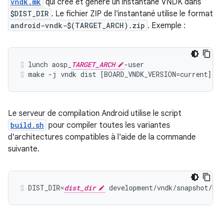
vndk.mk
qui crée et génère un instantané VNDK dans
$DIST_DIR
. Le fichier ZIP de l'instantané utilise le format
android-vndk-$(TARGET_ARCH).zip
. Exemple :
lunch aosp_
TARGET_ARCH
-user
make -j vndk dist [BOARD_VNDK_VERSION=current]
Le serveur de compilation Android utilise le script
build.sh
pour compiler toutes les variantes
d'architectures compatibles à l'aide de la commande
suivante.
DIST_DIR=
dist_dir