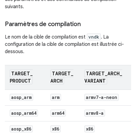
suivants.
Paramètres de compilation
Le nom de la cible de compilation est
vndk
. La
configuration de la cible de compilation est illustrée ci-
dessous.
TARGET
_
TARGET
_
TARGET
_
ARCH
_
PRODUCT
ARCH
VARIANT
aosp
_
arm
arm
armv7-a-neon
aosp
_
arm64
arm64
armv8-a
aosp
_
x86
x86
x86