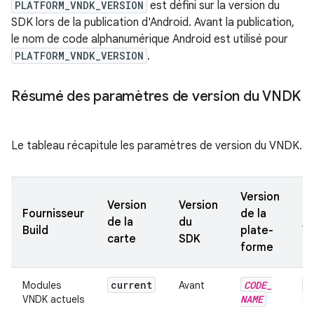
PLATFORM_VNDK_VERSION
est défini sur la version du
SDK lors de la publication d'Android. Avant la publication,
le nom de code alphanumérique Android est utilisé pour
PLATFORM_VNDK_VERSION
.
Résumé des paramètres de version du VNDK
Le tableau récapitule les paramètres de version du VNDK.
Version
Version
Version
Fournisseur
de la
Pr
de la
du
Build
plate-
Ve
carte
SDK
forme
current
CODE
_
C
Modules
Avant
NAME
NA
VNDK actuels