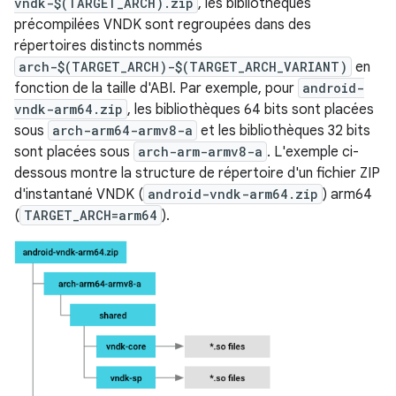
vndk-$(TARGET_ARCH).zip
, les bibliothèques
précompilées VNDK sont regroupées dans des
répertoires distincts nommés
arch-$(TARGET_ARCH)-$(TARGET_ARCH_VARIANT)
en
fonction de la taille d'ABI. Par exemple, pour
android-
vndk-arm64.zip
, les bibliothèques 64 bits sont placées
sous
arch-arm64-armv8-a
et les bibliothèques 32 bits
sont placées sous
arch-arm-armv8-a
. L'exemple ci-
dessous montre la structure de répertoire d'un fichier ZIP
d'instantané VNDK (
android-vndk-arm64.zip
) arm64
(
TARGET_ARCH=arm64
).