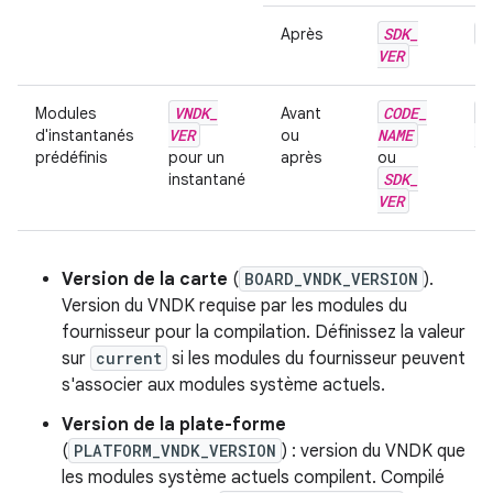
SDK
_
S
Après
VER
VNDK
_
CODE
_
V
Modules
Avant
VER
NAME
VE
d'instantanés
ou
prédéfinis
pour un
après
ou
SDK
_
instantané
VER
Version de la carte
(
BOARD_VNDK_VERSION
).
Version du VNDK requise par les modules du
fournisseur pour la compilation. Définissez la valeur
sur
current
si les modules du fournisseur peuvent
s'associer aux modules système actuels.
Version de la plate-forme
(
PLATFORM_VNDK_VERSION
) : version du VNDK que
les modules système actuels compilent. Compilé