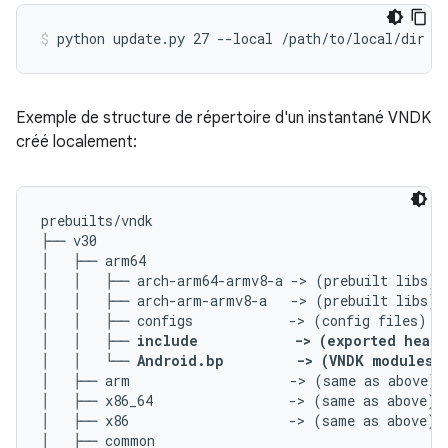
Exemple de structure de répertoire d'un instantané VNDK
créé localement:
prebuilts/vndk

├── v30

│   ├── arm64

│   │   ├── arch-arm64-armv8-a -> (prebuilt libs)

│   │   ├── arch-arm-armv8-a   -> (prebuilt libs)

│   │   ├── configs            -> (config files)

│   │   ├── 
include            -> (exported heade
│   │   └── 
Android.bp         -> (VNDK modules 
│   ├── arm                    -> (same as above)

│   ├── x86_64                 -> (same as above)

│   ├── x86                    -> (same as above)

│   ├── common
