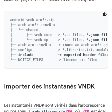
bibliothèque) et tous les fichiers d'en-tête exportés.
android-vndk-arm64.zip

├── arch-arm64-armv8-a

│   └── shared

│       ├── vndk-core  -> *.so files, 
*.json files
│       └── vndk-sp    -> *.so files, 
*.json files
├── arch-arm-armv8-a   -> (same as arch-arm64-armv
├── configs            -> *.libraries.txt, module_p
├── 
include            -> exported header files 
Importer des instantanés VNDK
Les instantanés VNDK sont vérifiés dans l'arborescence
source sous
/prebuilts/vndk/v
VER
, où
VER
est égal