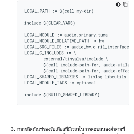
LOCAL_PATH := $(call my-dir)

include $(CLEAR_VARS)

LOCAL_MODULE := audio.primary.tuna

LOCAL_MODULE_RELATIVE_PATH := hw

LOCAL_SRC_FILES := audio_hw.c ril_interface.c

LOCAL_C_INCLUDES += \

        external/tinyalsa/include \

        $(call include-path-for, audio-utils) 
        $(call include-path-for, audio-effects
LOCAL_SHARED_LIBRARIES := liblog libcutils lib
LOCAL_MODULE_TAGS := optional

หากผลิตภัณฑ์รองรับเสียงที่มีเวลาในการตอบสนองต่ำตามที่