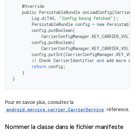
@
Override
public
PersistableBundle
onLoadConfig
(
CarrierI
Log
.
d
(
TAG
,
"Config being fetched"
);
PersistableBundle
config
=
new
Persistable
config
.
putBoolean
(
CarrierConfigManager
.
KEY_CARRIER_VOLTE
config
.
putBoolean
(
CarrierConfigManager
.
KEY_CARRIER_VOLTE
config
.
putInt
(
CarrierConfigManager
.
KEY_VOL
//
Check
CarrierIdentifier
and
add
more
co
return
config
;
}
}
Pour en savoir plus, consultez la
android.service.carrier.CarrierService
référence.
Nommer la classe dans le fichier manifeste