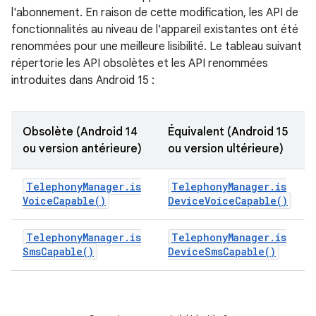
l'abonnement. En raison de cette modification, les API de
fonctionnalités au niveau de l'appareil existantes ont été
renommées pour une meilleure lisibilité. Le tableau suivant
répertorie les API obsolètes et les API renommées
introduites dans Android 15 :
Obsolète (Android 14
Équivalent (Android 15
ou version antérieure)
ou version ultérieure)
Telephony
Manager
.
is
Telephony
Manager
.
is
Voice
Capable(
)
Device
Voice
Capable(
)
Telephony
Manager
.
is
Telephony
Manager
.
is
Sms
Capable(
)
Device
Sms
Capable(
)