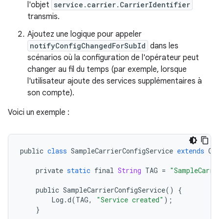
l'objet
service.carrier.CarrierIdentifier
transmis.
Ajoutez une logique pour appeler
notifyConfigChangedForSubId
dans les
scénarios où la configuration de l'opérateur peut
changer au fil du temps (par exemple, lorsque
l'utilisateur ajoute des services supplémentaires à
son compte).
Voici un exemple :
public
class
SampleCarrierConfigService
extends
Ca
private
static
final
String
TAG
=
"SampleCarri
public
SampleCarrierConfigService
()
{
Log
.
d
(
TAG
,
"Service created"
);
}