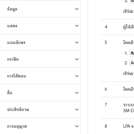
A
ข้อมูล
เซิร์ฟ
แสดง
4
ผู้ใช้
แบบอักษร
5
ไคลเอ
M
กราฟิก
A
เซิร์ฟ
การโต้ตอบ
6
ไคลเอ
สื่อ
7
ระบบจ
ประสิทธิภาพ
SM-DP
การอนุญาต
8
LPA จ