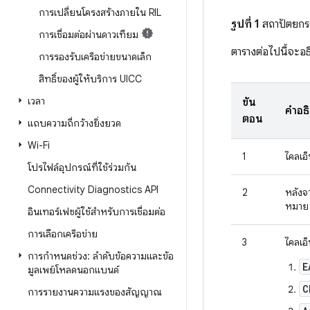
การเปลี่ยนโครงสร้างภายใน RIL
รูปที่ 1
สถาปัตยกร
การเชื่อมต่อผ่านดาวเทียม
ตารางต่อไปนี้จะอธ
การรองรับเครือข่ายขนาดเล็ก
สิทธิ์ของผู้ให้บริการ UICC
เวลา
ขั้น
คำอธ
ตอน
แถบความถี่กว้างยิ่งยวด
Wi-Fi
1
ไคลเอ
โปรไฟล์อุปกรณ์ที่ใช้ร่วมกัน
Connectivity Diagnostics API
2
หลังจ
หมาย
อินเทอร์เฟซผู้ใช้สำหรับการเชื่อมต่อ
การเลือกเครือข่าย
3
ไคลเอ
การกำหนดช่วง: ลำดับข้อความและข้อ
E
มูลเพย์โหลดนอกแบนด์
C
การรายงานความแรงของสัญญาณ