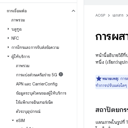
การเชื่อมต่อ
AOSP
เอกสาร
ภาพรวม
บลูทูธ
การผสา
NFC
การโทรและการรับส่งข้อความ
หน้านี้อธิบายวิธี
ผู้ให้บริการ
หนึ่ง (เรียกว่า
อุปก
ภาพรวม
การแบ่งส่วนเครือข่าย 5G
หมายเหตุ:
การผ
APN และ Carrier
Config
ทำการปรับแต่งใดๆ
ข้อมูลระบุตัวตนของผู้ให้บริการ
ใช้แพ็กเกจอินเทอร์เน็ต
สถาปัตยกร
ตัวระบุอุปกรณ์
e
SIM
แผนภาพในรูปที่ 