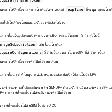
cquireTransferToken
expTime
เวอร์การให้สิทธิ์จะแสดงผลโทเค็นชั่วคราวและค่า
ที่ระบุอายุของโทเค
เลือกโปรไฟล์ที่จะโอนและ LPA ขอรหัสเปิดใช้งาน
็นต์การโอนในอุปกรณ์เป้าหมายจะดำเนินการตามขั้นตอน TS.43 ต่อไปนี้
anageSubscription
(เช่น โอน โทเค็น)
cquireConfigurations
(ใช้กับขั้นตอนการโอน eSIM ที่ล่าช้าเท่านั้น)
เวอร์การให้สิทธิ์จะส่งรหัสเปิดใช้งานกลับมา
็นต์การโอน eSIM ในอุปกรณ์เป้าหมายจะส่งรหัสเปิดใช้งานไปยัง LPA
ะสร้างช่องทางที่ปลอดภัยระหว่าง SM-DP+ กับ LPA ผ่านอินเทอร์เฟซ ES9+ แล
+ การดาวน์โหลดโปรไฟล์จะอิงตามรหัสเปิดใช้งาน
ะดาวน์โหลดโปรไฟล์ eSIM ไปยัง eUICC