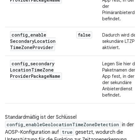
App fest, in der si
der
Primäranbieterdie
befindet.
config
_
enable
false
Dadurch wird der
Secondary
Location
sekundäre LTZP
Time
Zone
Provider
aktiviert.
config
_
secondary
Legen Sie hier den
Location
Time
Zone
Paketnamen der
Provider
Package
Name
App fest, in der si
der sekundäre
Anbieterdienst
befindet.
Standardmäßig ist der Schlüssel
config_enableGeolocationTimeZoneDetection
in der
AOSP-Konfiguration auf
true
gesetzt, wodurch die
Unterstützung für die Funktion zur Zeitzonenerkennung