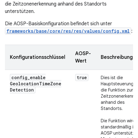
die Zeitzonenerkennung anhand des Standorts
unterstützen.
Die AOSP-Basiskonfiguration befindet sich unter
frameworks/base/core/res/res/values/config.xml
:
AOSP-
Konfigurationsschlüssel
Beschreibung
Wert
config
_
enable
true
Dies ist die
Geolocation
Time
Zone
Hauptsteuerung f
Detection
die Funktion zur
Zeitzonenerkennu
anhand des
Standorts.
Die Funktion wird
standardmäßig in
AOSP unterstützt.