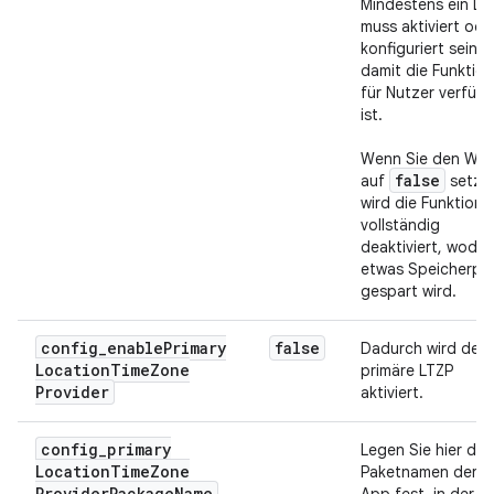
Mindestens ein LT
muss aktiviert ode
konfiguriert sein,
damit die Funktion
für Nutzer verfüg
ist.
Wenn Sie den Wer
false
auf
setze
wird die Funktion
vollständig
deaktiviert, wodu
etwas Speicherpla
gespart wird.
config
_
enable
Primary
false
Dadurch wird der
Location
Time
Zone
primäre LTZP
Provider
aktiviert.
config
_
primary
Legen Sie hier den
Location
Time
Zone
Paketnamen der
Provider
Package
Name