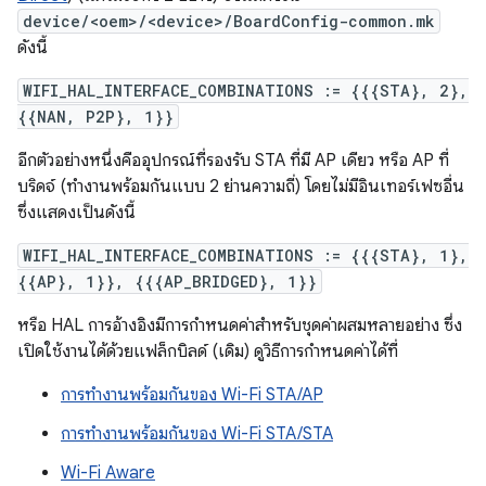
device/<oem>/<device>/BoardConfig-common.mk
ดังนี้
WIFI_HAL_INTERFACE_COMBINATIONS := {{{STA}, 2},
{{NAN, P2P}, 1}}
อีกตัวอย่างหนึ่งคืออุปกรณ์ที่รองรับ STA ที่มี AP เดียว หรือ AP ที่
บริดจ์ (ทำงานพร้อมกันแบบ 2 ย่านความถี่) โดยไม่มีอินเทอร์เฟซอื่น
ซึ่งแสดงเป็นดังนี้
WIFI_HAL_INTERFACE_COMBINATIONS := {{{STA}, 1},
{{AP}, 1}}, {{{AP_BRIDGED}, 1}}
หรือ HAL การอ้างอิงมีการกำหนดค่าสำหรับชุดค่าผสมหลายอย่าง ซึ่ง
เปิดใช้งานได้ด้วยแฟล็กบิลด์ (เดิม) ดูวิธีการกำหนดค่าได้ที่
การทำงานพร้อมกันของ Wi-Fi STA/AP
การทำงานพร้อมกันของ Wi-Fi STA/STA
Wi-Fi Aware