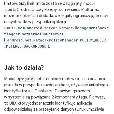
limitów. Gdy limit limitu zostanie osiągnięty, moduł
quota2
odrzuci cały kolejny ruch w sieci. Platforma
może też określać dodatkowe reguły ograniczające ruch
danych w tle w przypadku aplikacji
(patrz
com.android.server.NetworkManagementSocke
tTagger.setKernelCounterSet
i
android.net.NetworkPolicyManager.POLICY_REJECT
_METERED_BACKGROUND
).
Jak to działa?
Moduł
qtaguid
netfilter śledzi ruch w sieci na poziomie
gniazda w przypadku każdej aplikacji, używając unikalnego
identyfikatora UID aplikacji. Z każdym gniazdem
w systemie są powiązane 2 komponenty tagu. Pierwszy
to UID, który jednoznacznie identyfikuje aplikację
odpowiedzialną za przesyłanie danych (Linux umożliwia