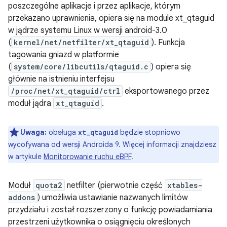
poszczególne aplikacje i przez aplikacje, którym
przekazano uprawnienia, opiera się na module xt_qtaguid
w jądrze systemu Linux w wersji android-3.0
(
kernel/net/netfilter/xt_qtaguid
). Funkcja
tagowania gniazd w platformie
(
system/core/libcutils/qtaguid.c
) opiera się
głównie na istnieniu interfejsu
/proc/net/xt_qtaguid/ctrl
eksportowanego przez
moduł jądra
xt_qtaguid
.
Uwaga:
obsługa
będzie stopniowo
xt_qtaguid
wycofywana od wersji Androida 9. Więcej informacji znajdziesz
w artykule
Monitorowanie ruchu eBPF
.
Moduł
quota2
netfilter (pierwotnie część
xtables-
addons
) umożliwia ustawianie nazwanych limitów
przydziału i został rozszerzony o funkcję powiadamiania
przestrzeni użytkownika o osiągnięciu określonych