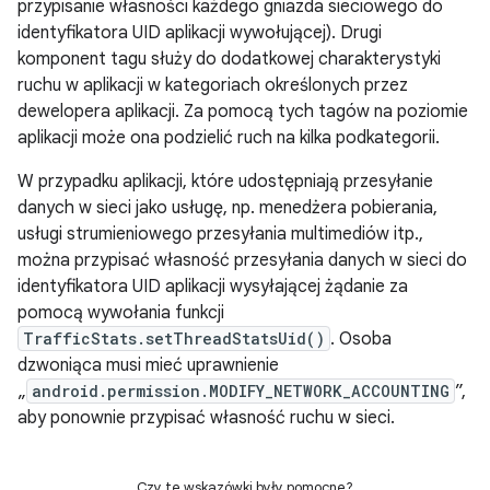
przypisanie własności każdego gniazda sieciowego do
identyfikatora UID aplikacji wywołującej). Drugi
komponent tagu służy do dodatkowej charakterystyki
ruchu w aplikacji w kategoriach określonych przez
dewelopera aplikacji. Za pomocą tych tagów na poziomie
aplikacji może ona podzielić ruch na kilka podkategorii.
W przypadku aplikacji, które udostępniają przesyłanie
danych w sieci jako usługę, np. menedżera pobierania,
usługi strumieniowego przesyłania multimediów itp.,
można przypisać własność przesyłania danych w sieci do
identyfikatora UID aplikacji wysyłającej żądanie za
pomocą wywołania funkcji
TrafficStats.setThreadStatsUid()
. Osoba
dzwoniąca musi mieć uprawnienie
„
android.permission.MODIFY_NETWORK_ACCOUNTING
”,
aby ponownie przypisać własność ruchu w sieci.
Czy te wskazówki były pomocne?